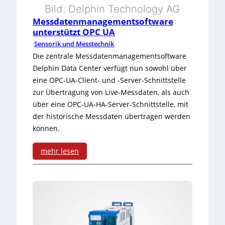
Bild: Delphin Technology AG
i
Messdatenmanagementsoftware
unterstützt OPC UA
s
Sensorik und Messtechnik
i
Die zentrale Messdatenmanagementsoftware
e
Delphin Data Center verfügt nun sowohl über
eine OPC-UA-Client- und -Server-Schnittstelle
r
zur Übertragung von Live-Messdaten, als auch
u
über eine OPC-UA-HA-Server-Schnittstelle, mit
der historische Messdaten übertragen werden
n
können.
g
mehr lesen
m
:
i
M
t
e
i
s