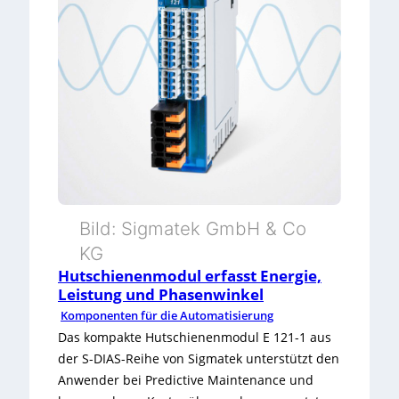
n
s
t
d
e
a
g
t
r
e
i
n
e
m
r
Bild: Sigmatek GmbH & Co
a
t
KG
n
Hutschienenmodul erfasst Energie,
e
Leistung und Phasenwinkel
a
m
Komponenten für die Automatisierung
g
Das kompakte Hutschienenmodul E 121-1 aus
G
der S-DIAS-Reihe von Sigmatek unterstützt den
e
a
Anwender bei Predictive Maintenance und
m