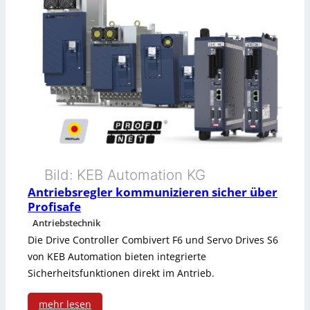
P
n
l
o
d
i
s
u
s
i
s
i
t
t
e
i
r
r
o
i
u
n
Bild: KEB Automation KG
e
n
Antriebsregler kommunizieren sicher über
i
-
Profisafe
g
e
Antriebstechnik
P
d
Die Drive Controller Combivert F6 und Servo Drives S6
r
C
i
von KEB Automation bieten integrierte
u
f
Sicherheitsfunktionen direkt im Antrieb.
f
n
ü
mehr lesen
f