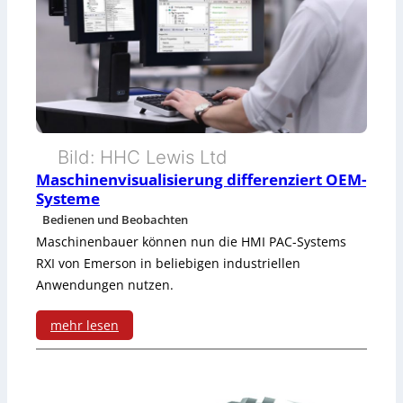
d
a
e
r
l
s
l
y
f
s
Bild: HHC Lewis Ltd
o
Maschinenvisualisierung differenziert OEM-
t
r
Systeme
e
Bedienen und Beobachten
m
m
Maschinenbauer können nun die HMI PAC-Systems
a
RXI von Emerson in beliebigen industriellen
z
Anwendungen nutzen.
t
u
mehr lesen
r
:
B
M
e