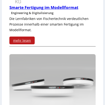
KG
Smarte Fertigung im Modellformat
Engineering & Digitalisierung
Die Lernfabriken von Fischertechnik verdeutlichen
Prozesse innerhalb einer smarten Fertigung im
Modellformat.
mehr lesen
:
S
m
a
r
t
e