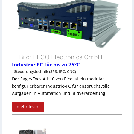
a
f
s
ö
c
r
h
d
i
e
Bild: EFCO Electronics GmbH
n
r
Industrie-PC für bis zu 75°C
e
Steuerungstechnik (SPS, IPC, CNC)
u
n
Der Eagle-Eyes AIH10 von Efco ist ein modular
n
konfigurierbarer Industrie-PC für anspruchsvolle
v
g
Aufgaben in Automation und Bildverarbeitung.
i
u
mehr lesen
s
n
:
u
d
I
a