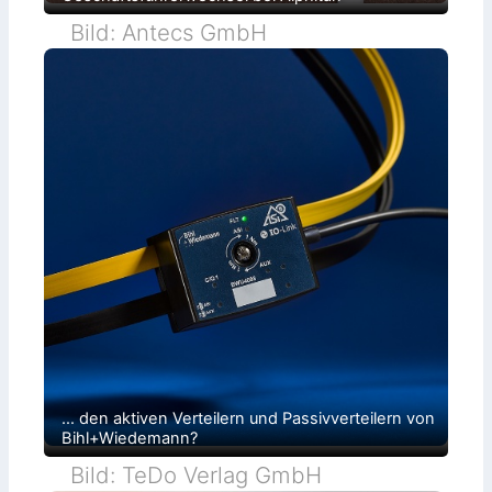
r
Bild: Antecs GmbH
e
n
s
i
c
h
e
r
ü
b
… den aktiven Verteilern und Passivverteilern von
e
Bihl+Wiedemann?
r
Bild: TeDo Verlag GmbH