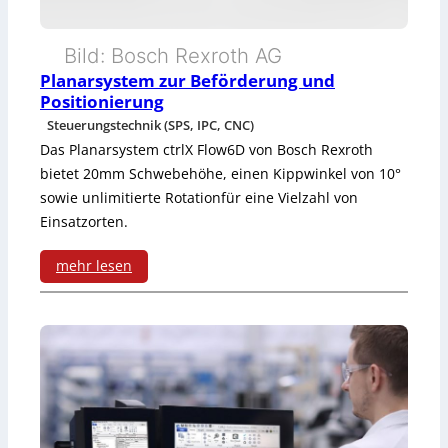
F
e
Bild: Bosch Rexroth AG
r
Planarsystem zur Beförderung und
Positionierung
t
Steuerungstechnik (SPS, IPC, CNC)
i
Das Planarsystem ctrlX Flow6D von Bosch Rexroth
bietet 20mm Schwebehöhe, einen Kippwinkel von 10°
g
sowie unlimitierte Rotationfür eine Vielzahl von
u
Einsatzorten.
n
mehr lesen
g
:
i
P
m
l
M
a
o
n