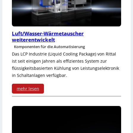
n
k
d
t
e
ü
r
b
Luft/Wasser-Wärmetauscher
weiterentwickelt
z
e
Komponenten für die Automatisierung
u
r
Das LCP Industrie (Liquid Cooling Package) von Rittal
ist seit einigen Jahren als effizientes System zur
r
s
flüssigkeitsbasierten Kühlung von Leistungselektronik
Ü
i
in Schaltanlagen verfügbar.
b
c
mehr lesen
e
h
:
r
t
L
t
S
u
r
e
f