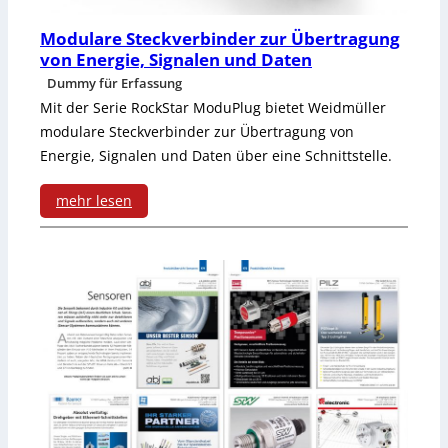
Modulare Steckverbinder zur Übertragung
von Energie, Signalen und Daten
Dummy für Erfassung
Mit der Serie RockStar ModuPlug bietet Weidmüller
modulare Steckverbinder zur Übertragung von
Energie, Signalen und Daten über eine Schnittstelle.
mehr lesen
:
M
o
d
u
l
a