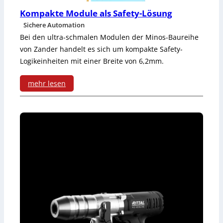
t
h
d
Kompakte Module als Safety-Lösung
e
l
Sichere Automation
D
r
Bei den ultra-schmalen Modulen der Minos-Baureihe
ü
a
von Zander handelt es sich um kompakte Safety-
e
f
Logikeinheiten mit einer Breite von 6,2mm.
t
n
t
e
mehr lesen
t
e
n
:
w
r
K
i
g
o
c
e
m
k
n
p
e
e
a
l
r
k
t
a
t