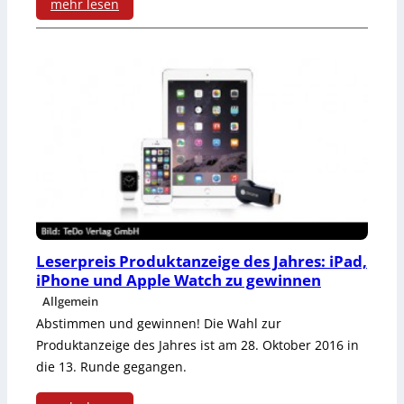
f
mehr lesen
l
:
e
t
H
t
a
y
n
-
d
L
w
ö
e
s
r
u
Leserpreis Produktanzeige des Jahres: iPad,
iPhone und Apple Watch zu gewinnen
k
n
Allgemein
z
g
Abstimmen und gewinnen! Die Wahl zur
Produktanzeige des Jahres ist am 28. Oktober 2016 in
e
die 13. Runde gegangen.
u