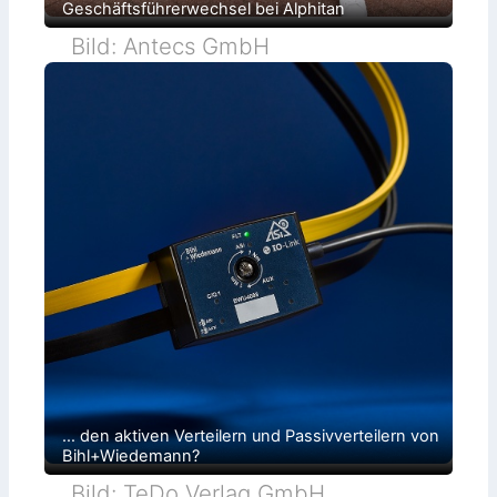
Geschäftsführerwechsel bei Alphitan
d
Bild: Antecs GmbH
e
s
J
a
h
r
e
s
:
i
… den aktiven Verteilern und Passivverteilern von
P
Bihl+Wiedemann?
a
Bild: TeDo Verlag GmbH