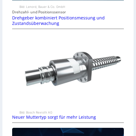
w
Bild: Lenord, Bauer & Co. GmbH
i
Drehzahl- und Positionssensor
Drehgeber kombiniert Positionsmessung und
n
Zustandsüberwachung
n
e
n
Bild: Bosch Rexroth AG
Neuer Muttertyp sorgt für mehr Leistung