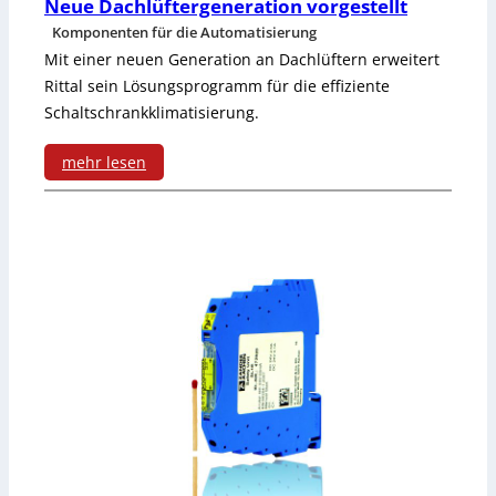
Neue Dachlüftergeneration vorgestellt
i
e
Komponenten für die Automatisierung
e
Mit einer neuen Generation an Dachlüftern erweitert
t
Rittal sein Lösungsprogramm für die effiziente
,
a
Schaltschrankklimatisierung.
S
u
mehr lesen
i
s
:
g
c
N
n
h
e
a
e
u
l
r
e
e
w
D
n
e
a
u
i
c
n