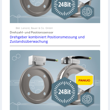
p
l
e
Bild: Lenord, Bauer & Co. GmbH
W
Drehzahl- und Positionssensor
Drehgeber kombiniert Positionsmessung und
a
Zustandsüberwachung
t
c
h
z
u
g
e