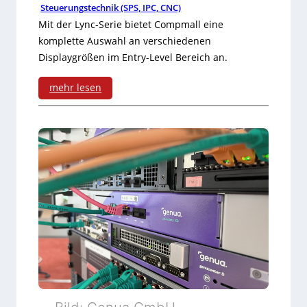
S
Steuerungstechnik (SPS, IPC, CNC)
t
m
Mit der Lync-Serie bietet Compmall eine
N
k
komplette Auswahl an verschiedenen
r
Displaygrößen im Entry-Level Bereich an.
o
i
m
mehr lesen
c
:
p
h
E
l
t
n
e
e
t
t
r
r
t
a
y
l
-
s
L
S
e