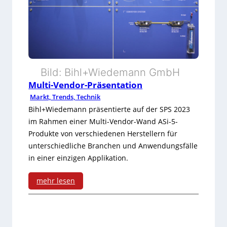
-
r
i
S
e
e
r
r
t
i
Bild: Bihl+Wiedemann GmbH
Multi-Vendor-Präsentation
e
e
Markt, Trends, Technik
s
f
Bihl+Wiedemann präsentierte auf der SPS 2023
M
im Rahmen einer Multi-Vendor-Wand ASi-5-
ü
Produkte von verschiedenen Herstellern für
a
r
unterschiedliche Branchen und Anwendungsfälle
l
in einer einzigen Applikation.
M
w
a
mehr lesen
a
s
:
r
c
M