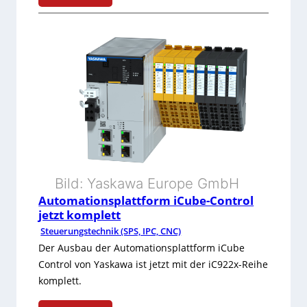
r
:
S
D
c
e
h
r
a
K
l
l
t
e
s
Bild: Yaskawa Europe GmbH
i
Automationsplattform iCube-Control
c
n
jetzt komplett
h
Steuerungstechnik (SPS, IPC, CNC)
e
Der Ausbau der Automationsplattform iCube
r
:
Control von Yaskawa ist jetzt mit der iC922x-Reihe
a
M
komplett.
n
a