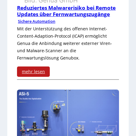
e
Bild: Genua GmbH
Reduziertes Malwarerisiko bei Remote
v
r
Updates über Fernwartungszugänge
e
v
Sichere Automation
Mit der Unterstützung des offenen Internet-
l
o
Content-Adaption-Protocol (ICAP) ermöglicht
-
v
Genua die Anbindung weiterer externer Viren-
P
und Malware-Scanner an die
e
Fernwartungslösung Genubox.
a
r
n
mehr lesen
s
:
e
t
R
l
ä
e
-
r
d
P
k
u
C
e
z