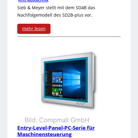
o
e
Sieb & Meyer stellt mit dem SD4B das
n
Nachfolgemodell des SD2B-plus vor.
-
v
C
mehr lesen
e
o
:
r
n
F
g
t
r
e
r
e
n
o
q
z
l
u
m
j
e
i
e
n
Bild: Compmall GmbH
t
t
z
Entry-Level-Panel-PC-Serie für
T
Maschinensteuerung
z
u