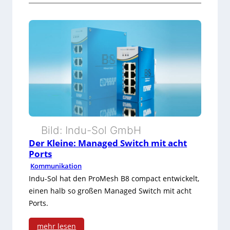
:
B
r
e
m
s
m
Bild: Indu-Sol GmbH
o
Der Kleine: Managed Switch mit acht
d
Ports
Kommunikation
u
Indu-Sol hat den ProMesh B8 compact entwickelt,
l
einen halb so großen Managed Switch mit acht
f
Ports.
ü
mehr lesen