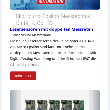
e
u
k
i
r
e
Bild: Micro-Epsilon Messtechnik
t
c
GmbH & Co. KG
t
s
h
Lasersensoren mit doppelten Messraten
t
l
Sensorik und Messtechnik
M
e
Die neuen Lasersensoren der Reihe optoNCDT 1420
ö
1
von Micro Epsilon sind laut Unternehmen mit
n
s
verdoppelten Messraten mit bis zu 8kHz, einer 16Bit
2
l
Digital/Analog-Wandlung und der Schutzart IP67 die
u
-
schnellsten ihrer…
e
n
S
i
mehr lesen
g
t
:
t
e
L
u
c
a
n
k
s