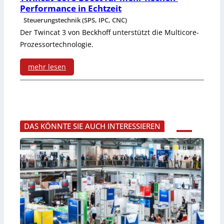
e
h
Performance in Echtzeit
Steuerungstechnik (SPS, IPC, CNC)
f
g
Der Twincat 3 von Beckhoff unterstützt die Multicore-
ü
e
Prozessortechnologie.
r
b
mehr lesen
P
e
:
a
r
T
n
f
w
e
DAS KÖNNTE SIE AUCH INTERESSIEREN
ü
i
l
r
n
s
d
c
u
e
a
n
n
t
d
A
-