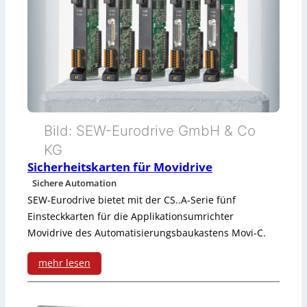
g
e
e
w
r
r
e
s
i
e
t
n
e
Bild: SEW-Eurodrive GmbH & Co
s
r
KG
o
e
Sicherheitskarten für Movidrive
Sichere Automation
r
n
SEW-Eurodrive bietet mit der CS..A-Serie fünf
e
t
Einsteckkarten für die Applikationsumrichter
Movidrive des Automatisierungsbaukastens Movi-C.
n
w
m
i
mehr lesen
:
i
c