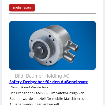
r
s
mehr lesen
t
r
:
e
a
V
n
t
i
f
e
s
ü
n
u
r
a
M
l
o
i
Bild: Baumer Holding AG
v
s
Safety-Drehgeber für den Außeneinsatz
i
Sensorik und Messtechnik
i
d
Der Drehgeber EAM580RS im Safety-Design von
e
Baumer wurde speziell für mobile Maschinen und
r
Außenanwendungen entwickelt.