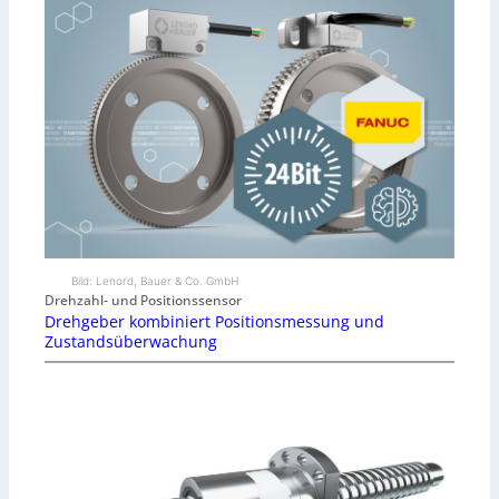
Bild: Lenord, Bauer & Co. GmbH
Drehzahl- und Positionssensor
Drehgeber kombiniert Positionsmessung und
Zustandsüberwachung