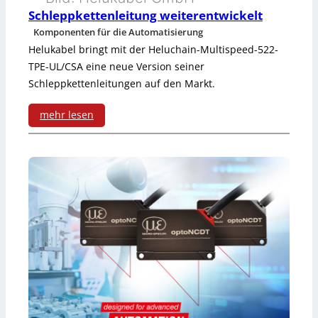
i
Schleppkettenleitung weiterentwickelt
l
n
Komponenten für die Automatisierung
e
g
Helukabel bringt mit der Heluchain-Multispeed-522-
TPE-UL/CSA eine neue Version seiner
s
e
Schleppkettenleitungen auf den Markt.
s
r
mehr lesen
-
w
:
S
e
S
i
i
c
c
t
h
h
e
l
e
r
e
r
t
p
h
d
p