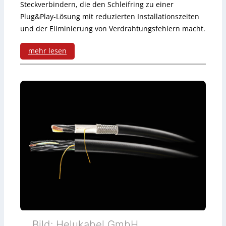
d
Steckverbindern, die den Schleifring zu einer
a
Plug&Play-Lösung mit reduzierten Installationszeiten
v
und der Eliminierung von Verdrahtungsfehlern macht.
y
e
e
mehr lesen
r
r
:
w
g
S
a
ä
c
l
n
h
t
z
l
e
t
e
n
W
i
i
f
r
r
Bild: Helukabel GmbH
e