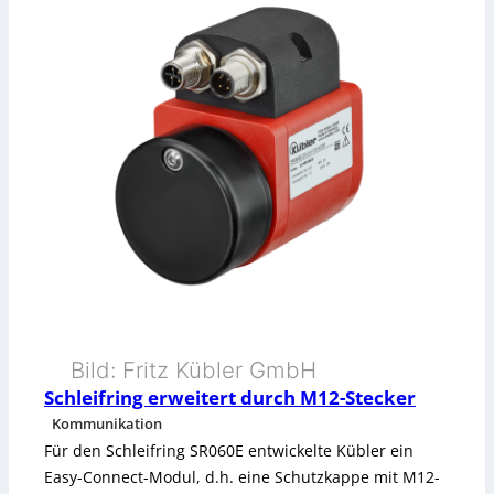
o
g
f
a
i
n
s
i
a
s
f
i
e
e
-
r
G
e
a
Bild: Fritz Kübler GmbH
n
Schleifring erweitert durch M12-Stecker
t
u
Kommunikation
e
Für den Schleifring SR060E entwickelte Kübler ein
n
Easy-Connect-Modul, d.h. eine Schutzkappe mit M12-
w