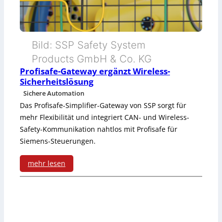
t
s
z
-
Bild: SSP Safety System
w
P
Products GmbH & Co. KG
e
r
Profisafe-Gateway ergänzt Wireless-
r
o
Sicherheitslösung
Sichere Automation
k
g
Das Profisafe-Simplifier-Gateway von SSP sorgt für
e
r
mehr Flexibilität und integriert CAN- und Wireless-
Safety-Kommunikation nahtlos mit Profisafe für
a
Siemens-Steuerungen.
m
mehr lesen
m
:
e
P
o
r
r