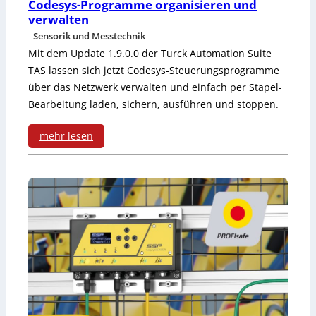
Codesys-Programme organisieren und
o
verwalten
u
Sensorik und Messtechnik
Mit dem Update 1.9.0.0 der Turck Automation Suite
t
TAS lassen sich jetzt Codesys-Steuerungsprogramme
e
über das Netzwerk verwalten und einfach per Stapel-
Bearbeitung laden, sichern, ausführen und stoppen.
r
f
mehr lesen
ü
:
r
C
O
o
T
d
-
e
N
s
e
y