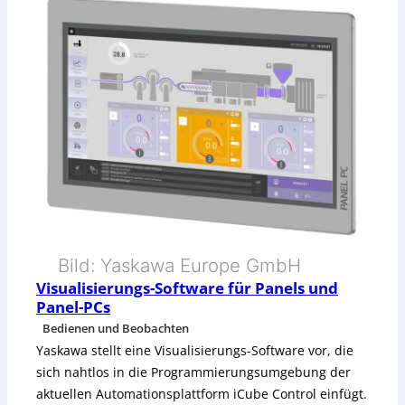
S
t
k
i
d
e
c
o
l
h
p
t
e
p
r
e
h
l
e
t
i
e
Bild: Yaskawa Europe GmbH
t
n
Visualisierungs-Software für Panels und
Panel-PCs
s
M
Bedienen und Beobachten
k
e
Yaskawa stellt eine Visualisierungs-Software vor, die
sich nahtlos in die Programmierungsumgebung der
a
s
aktuellen Automationsplattform iCube Control einfügt.