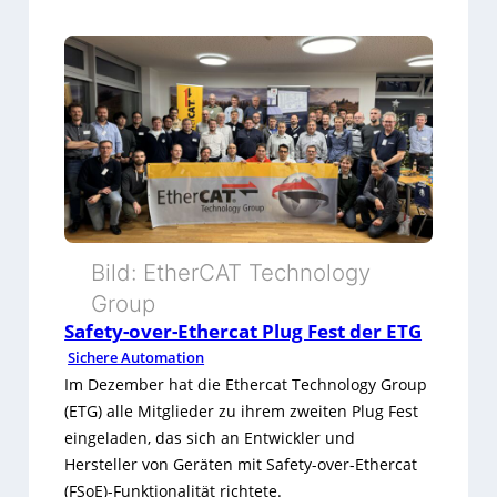
:
P
i
l
z
-
S
Bild: EtherCAT Technology
e
Group
m
Safety-over-Ethercat Plug Fest der ETG
i
Sichere Automation
Im Dezember hat die Ethercat Technology Group
n
(ETG) alle Mitglieder zu ihrem zweiten Plug Fest
a
eingeladen, das sich an Entwickler und
Hersteller von Geräten mit Safety-over-Ethercat
r
(FSoE)-Funktionalität richtete.