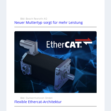
Bild: Bosch Rexroth AG
Neuer Muttertyp sorgt für mehr Leistung
Bild: Dunkermotoren GmbH
Flexible Ethercat-Architektur