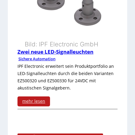
r
i
-
o
E
n
t
o
Bild: IPF Electronic GmbH
h
n
Zwei neue LED-Signalleuchten
e
T
Sichere Automation
r
IPF Electronic erweitert sein Produktportfolio an
o
LED-Signalleuchten durch die beiden Varianten
c
u
EZ500320 und EZ500330 für 24VDC mit
a
akustischen Signalgebern.
r
t
‘
mehr lesen
P
:
2
l
Z
0
u
w
2