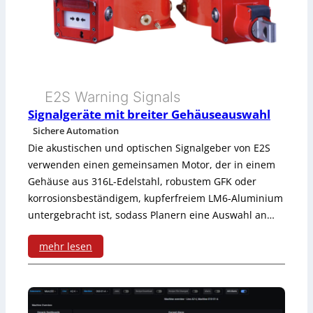
E2S Warning Signals
Signalgeräte mit breiter Gehäuseauswahl
Sichere Automation
Die akustischen und optischen Signalgeber von E2S
verwenden einen gemeinsamen Motor, der in einem
Gehäuse aus 316L-Edelstahl, robustem GFK oder
korrosionsbeständigem, kupferfreiem LM6-Aluminium
untergebracht ist, sodass Planern eine Auswahl an…
mehr lesen
:
S