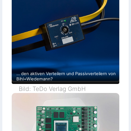
t
i
o
n
s
… den aktiven Verteilern und Passivverteilern von
Bihl+Wiedemann?
Bild: TeDo Verlag GmbH