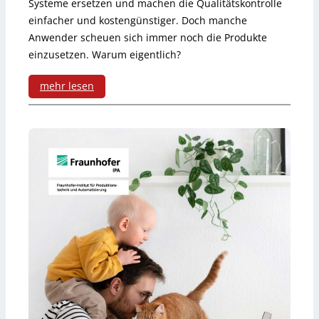
Systeme ersetzen und machen die Qualitätskontrolle
einfacher und kostengünstiger. Doch manche
t
Anwender scheuen sich immer noch die Produkte
f
einzusetzen. Warum eigentlich?
o
mehr lesen
r
:
m
S
e
c
n
h
z
l
u
u
h
s
a
s
u
m