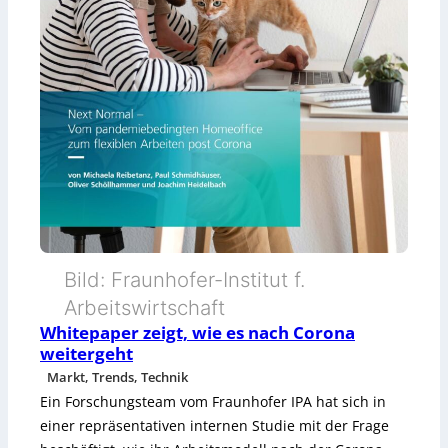
s
i
e
t
V
o
r
u
r
t
Bild: Fraunhofer-Institut f.
e
Arbeitswirtschaft
Whitepaper zeigt, wie es nach Corona
i
weitergeht
l
Markt, Trends, Technik
Ein Forschungsteam vom Fraunhofer IPA hat sich in
e
einer repräsentativen internen Studie mit der Frage
n