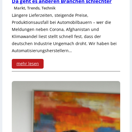
Da geht es anderen Branchen schlechter
w
Markt, Trends, Technik
i
Längere Lieferzeiten, steigende Preise,
Produktionsausfall bei Automobilbauern – wer die
c
Meldungen neben Corona, Afghanistan und
k
Klimawandel liest stellt schnell fest, dass der
deutschen Industrie Ungemach droht. Wir haben bei
e
Automatisierungsherstellern…
l
mehr lesen
t
:
D
a
g
e
h