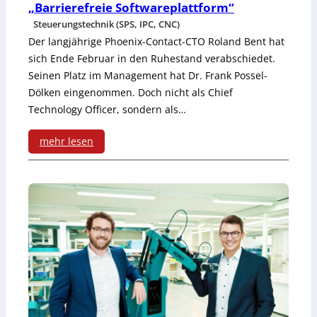
„Barrierefreie Softwareplattform“
n
Steuerungstechnik (SPS, IPC, CNC)
c
Der langjährige Phoenix-Contact-CTO Roland Bent hat
sich Ende Februar in den Ruhestand verabschiedet.
h
Seinen Platz im Management hat Dr. Frank Possel-
e
Dölken eingenommen. Doch nicht als Chief
Technology Officer, sondern als…
n
s
mehr lesen
c
:
h
„
l
B
e
a
c
r
h
r
t
i