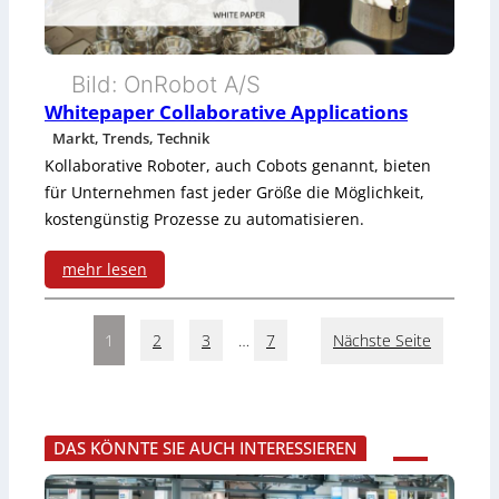
r
z
e
Bild: OnRobot A/S
Whitepaper Collaborative Applications
i
Markt, Trends, Technik
g
Kollaborative Roboter, auch Cobots genannt, bieten
für Unternehmen fast jeder Größe die Möglichkeit,
t
kostengünstig Prozesse zu automatisieren.
,
mehr lesen
w
:
i
1
2
3
…
7
Nächste Seite
W
e
h
e
i
s
DAS KÖNNTE SIE AUCH INTERESSIEREN
t
n