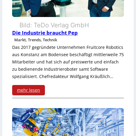
e
e
r
r
Bild: TeDo Verlag GmbH
e
Die Industrie braucht Pep
f
Markt, Trends, Technik
Das 2017 gegründete Unternehmen Fruitcore Robotics
r
aus Konstanz am Bodensee beschäftigt mittlerweile 75
e
Mitarbeiter und hat sich auf preiswerte und einfach
zu bedienende Industrieroboter samt Software
i
spezialisiert. Chefredakteur Wolfgang Kräußlich…
e
mehr lesen
S
:
o
D
f
i
t
e