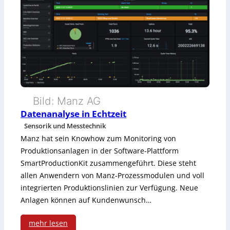
i
g
n
a
l
g
Bild: Manz AG
e
Datenanalyse in Echtzeit
Sensorik und Messtechnik
r
Manz hat sein Knowhow zum Monitoring von
ä
Produktionsanlagen in der Software-Plattform
SmartProductionKit zusammengeführt. Diese steht
t
allen Anwendern von Manz-Prozessmodulen und voll
e
integrierten Produktionslinien zur Verfügung. Neue
m
Anlagen können auf Kundenwunsch…
i
mehr lesen