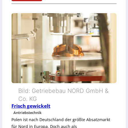
t
:
b
D
r
a
e
t
i
e
t
n
e
a
r
n
G
a
Bild: Getriebebau NORD GmbH &
e
l
Co. KG
h
y
Frisch gewickelt
Antriebstechnik
ä
s
Polen ist nach Deutschland der größte Absatzmarkt
u
e
für Nord in Europa. Doch auch als