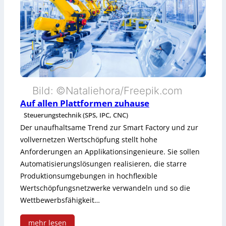
w
I
a
n
r
d
e
u
p
s
l
Bild: ©Nataliehora/Freepik.com
t
Auf allen Plattformen zuhause
a
r
Steuerungstechnik (SPS, IPC, CNC)
t
Der unaufhaltsame Trend zur Smart Factory und zur
i
vollvernetzen Wertschöpfung stellt hohe
t
e
Anforderungen an Applikationsingenieure. Sie sollen
f
Automatisierungslösungen realisieren, die starre
b
o
Produktionsumgebungen in hochflexible
r
Wertschöpfungsnetzwerke verwandeln und so die
r
Wettbewerbsfähigkeit…
a
m
u
mehr lesen