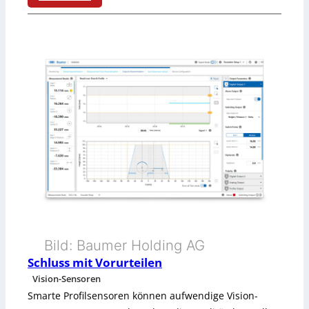
“
:
c
A
h
u
t
f
P
a
e
l
p
l
e
n
P
Bild: Baumer Holding AG
l
Schluss mit Vorurteilen
Vision-Sensoren
a
Smarte Profilsensoren können aufwendige Vision-
t