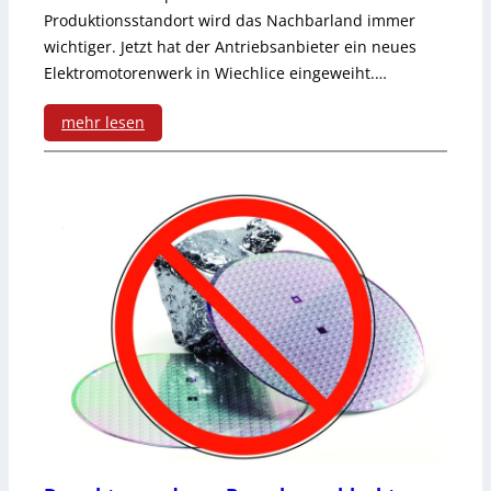
s
Produktionsstandort wird das Nachbarland immer
i
wichtiger. Jetzt hat der Antriebsanbieter ein neues
e
n
Elektromotorenwerk in Wiechlice eingeweiht.…
a
E
mehr lesen
u
c
:
s
h
F
w
t
r
a
z
i
h
e
s
l
i
c
t
h
g
e