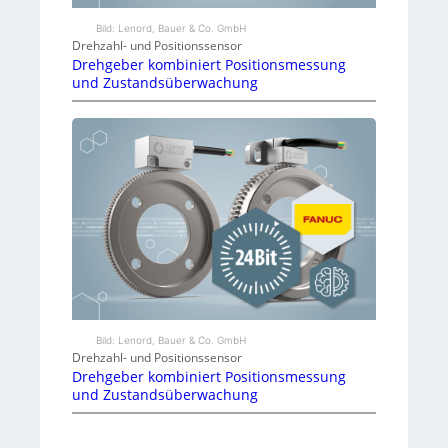
F
Bild: Lenord, Bauer & Co. GmbH
Drehzahl- und Positionssensor
I
Drehgeber kombiniert Positionsmessung
und Zustandsüberwachung
D
-
T
e
c
h
n
i
Bild: Lenord, Bauer & Co. GmbH
Drehzahl- und Positionssensor
k
Drehgeber kombiniert Positionsmessung
und Zustandsüberwachung