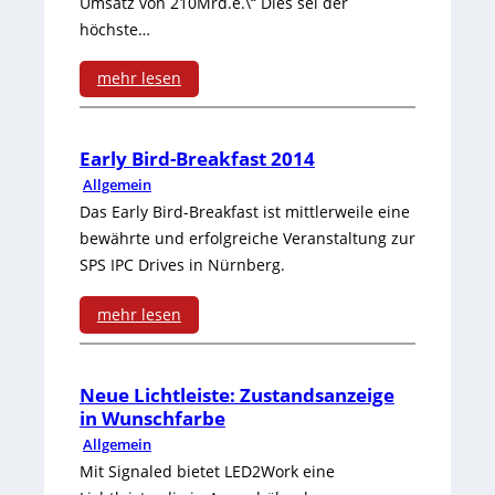
e
Umsatz von 210Mrd.e.\“ Dies sei der
S
e
z
höchste…
n
p
i
–
mehr lesen
f
e
t
v
:
ü
e
e
i
M
r
Early Bird-Breakfast 2014
d
n
e
Allgemein
a
t
5
Das Early Bird-Breakfast ist mittlerweile eine
l
s
r
G
bewährte und erfolgreiche Veranstaltung zur
s
SPS IPC Drives in Nürnberg.
c
a
S
e
h
d
/
mehr lesen
i
i
:
i
s
t
n
E
t
P
Neue Lichtleiste: Zustandsanzeige
i
in Wunschfarbe
e
a
i
C
Allgemein
g
n
r
o
I
Mit Signaled bietet LED2Work eine
e