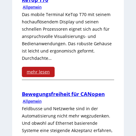
Allgemein
Das mobile Terminal KeTop T70 mit seinem
hochauflösendem Display und seinen
schnellen Prozessoren eignet sich auch für
anspruchsvolle Visualisierungs- und
Bedienanwendungen. Das robuste Gehäuse
ist leicht und ergonomisch geformt.
Durchdachte…
mehr lesen
:
K
Bewegungsfreiheit für CANopen
Allgemein
e
Feldbusse und Netzwerke sind in der
T
Automatisierung nicht mehr wegzudenken.
Und obwohl auf Ethernet basierende
o
Systeme eine steigende Akzeptanz erfahren,
p