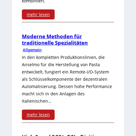
e
kombiniert.
k
N
n
u
mehr lesen
o
m
:
n
p
i
H
g
Moderne Methoden für
e
t
traditionelle Spezialitäten
o
e
n
Allgemein
e
h
n
In den kompletten Produktionslinien, die
x
Anselmo für die Herstellung von Pasta
e
v
entwickelt, fungiert ein Remote-I/O-System
t
r
e
als Schlüsselkomponente der dezentralen
r
Automatisierung. Dessen hohe Performance
M
r
macht sich in den Anlagen des
e
a
m
italienischen…
m
n
e
mehr lesen
k
i
i
:
u
p
d
M