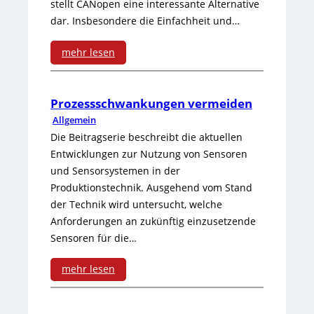
stellt CANopen eine interessante Alternative
T
dar. Insbesondere die Einfachheit und…
7
mehr lesen
0
:
B
Prozessschwankungen vermeiden
Allgemein
e
Die Beitragserie beschreibt die aktuellen
w
Entwicklungen zur Nutzung von Sensoren
und Sensorsystemen in der
e
Produktionstechnik. Ausgehend vom Stand
g
der Technik wird untersucht, welche
u
Anforderungen an zukünftig einzusetzende
Sensoren für die…
n
mehr lesen
g
:
s