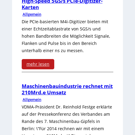
High-Speed 5GS/s PCIe-Digitizer-
r
u
e
Karten
o
z
Allgemein
l
n
d
Die PCIe-basierten M4i-Digitizer bieten mit
e
a
einer Echtzeitabtastrate von 5GS/s und
e
n
t
hohen Bandbreiten die Möglichkeit Signale,
r
Flanken und Pulse bis in den Bereich
A
i
unterhalb einer ns zu messen.
n
n
o
e
mehr lesen
s
n
M
:
p
s
e
H
Maschinenbauindustrie rechnet mit
r
s
210Mrd.e Umsatz
t
i
e
c
Allgemein
h
g
VDMA-Präsident Dr. Reinhold Festge erklärte
c
h
auf der Pressekonferenz des Verbandes am
o
h
h
u
Rande des 7. Maschinenbau-Gipfels in
d
-
z
Berlin: \“Für 2014 rechnen wir mit einem
t