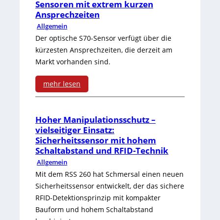
P
f
Sensoren mit extrem kurzen
Ansprechzeiten
r
r
Allgemein
o
e
Der optische S70-Sensor verfügt über die
kürzesten Ansprechzeiten, die derzeit am
z
i
Markt vorhanden sind.
e
h
mehr lesen
s
e
:
s
i
S
Hoher Manipulationsschutz –
s
t
vielseitiger Einsatz:
e
c
Sicherheitssensor mit hohem
f
Schaltabstand und RFID-Technik
n
h
ü
Allgemein
s
w
Mit dem RSS 260 hat Schmersal einen neuen
r
o
Sicherheitssensor entwickelt, der das sichere
a
C
RFID-Detektionsprinzip mit kompakter
r
n
A
Bauform und hohem Schaltabstand