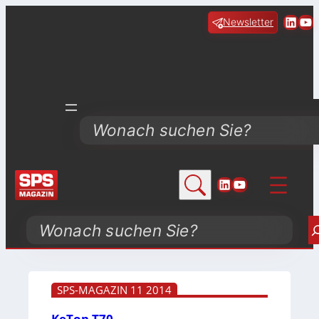
Linke
Yo
Newsletter
Search
LinkedIn
YouTube
Search
SPS-MAGAZIN 11 2014
KeTop T70