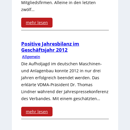
i
Mitgliedsfirmen. Alleine in den letzten
t
h
t
zwölf…
G
g
i
mehr lesen
B
e
o
:
i
b
n
E
Positive Jahresbilanz im
t
e
Geschäftsjahr 2012
M
t
-
r
Allgemein
o
h
Die Aufholjagd im deutschen Maschinen-
P
n
und Anlagenbau konnte 2012 in nur drei
e
o
Jahren erfolgreich beendet werden. Das
i
r
r
erklärte VDMA-Präsident Dr. Thomas
t
Lindner während der Jahrespressekonferenz
c
t
des Verbandes. Mit einem geschätzten…
o
a
s
r
mehr lesen
t
:
i
-