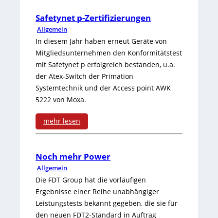
s
r
n
M
Safetynet p-Zertifizierungen
b
f
Allgemein
a
i
o
In diesem Jahr haben erneut Geräte von
r
Mitgliedsunternehmen den Konformitätstest
l
r
mit Safetynet p erfolgreich bestanden, u.a.
k
a
m
der Atex-Switch der Primation
t
Systemtechnik und der Access point AWK
n
a
f
5222 von Moxa.
z
n
ü
mehr lesen
i
c
r
:
m
e
h
S
Noch mehr Power
G
H
a
Allgemein
a
e
M
Die FDT Group hat die vorläufigen
l
f
s
Ergebnisse einer Reihe unabhängiger
I
b
Leistungstests bekannt gegeben, die sie für
e
c
H
den neuen FDT2-Standard in Auftrag