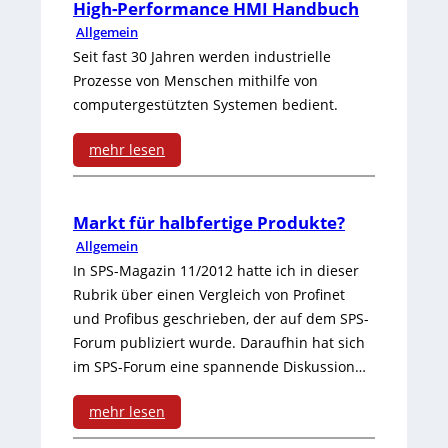
P
n
High-Performance HMI Handbuch
W
Allgemein
o
g
a
Seit fast 30 Jahren werden industrielle
s
c
Prozesse von Menschen mithilfe von
computergestützten Systemen bedient.
i
h
t
s
mehr lesen
i
:
t
v
H
u
Markt für halbfertige Produkte?
e
Allgemein
i
m
In SPS-Magazin 11/2012 hatte ich in dieser
J
g
h
Rubrik über einen Vergleich von Profinet
a
und Profibus geschrieben, der auf dem SPS-
h
ä
Forum publiziert wurde. Daraufhin hat sich
h
-
l
im SPS-Forum eine spannende Diskussion…
r
P
t
mehr lesen
e
e
a
: