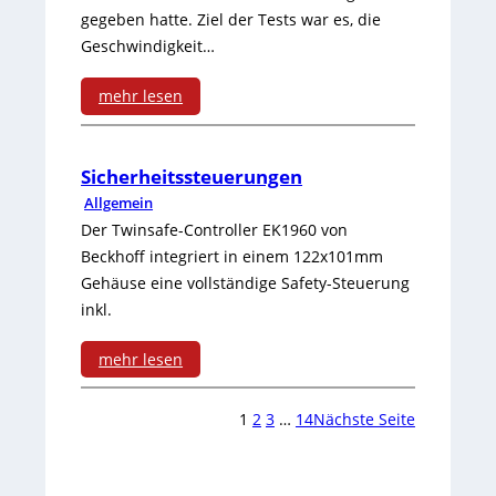
f
t
h
gegeben hatte. Ziel der Tests war es, die
a
e
y
Geschwindigkeit…
ä
n
r
n
f
mehr lesen
d
t
e
:
t
b
i
t
N
s
Sicherheitssteuerungen
u
g
p
Allgemein
o
j
c
Der Twinsafe-Controller EK1960 von
e
-
c
a
h
Beckhoff integriert in einem 122x101mm
P
Z
Gehäuse eine vollständige Safety-Steuerung
h
h
inkl.
r
e
m
r
o
r
mehr lesen
e
2
d
:
t
h
0
1
2
3
…
14
Nächste Seite
u
S
i
r
1
k
i
f
P
2