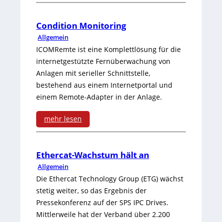
i
:
e
E
Condition Monitoring
-
Allgemein
t
ICOMRemte ist eine Komplettlösung für die
S
h
internetgestützte Fernüberwachung von
w
Anlagen mit serieller Schnittstelle,
e
bestehend aus einem Internetportal und
i
r
einem Remote-Adapter in der Anlage.
t
n
mehr lesen
c
e
:
h
t
C
Ethercat-Wachstum hält an
e
-
Allgemein
o
s
D
Die Ethercat Technology Group (ETG) wächst
n
stetig weiter, so das Ergebnis der
m
r
Pressekonferenz auf der SPS IPC Drives.
d
i
e
Mittlerweile hat der Verband über 2.200