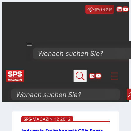
Linke
Yo
Newsletter
Search
LinkedIn
YouTube
Search
SPS-MAGAZIN 12 2012
Industrie-Switches mit GBit-Ports