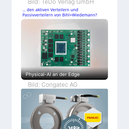
Bild: TeDo Verlag GmbH
… den aktiven Verteilern und
Passivverteilern von Bihl+Wiedemann?
Physical-AI an der Edge
Bild: Congatec AG