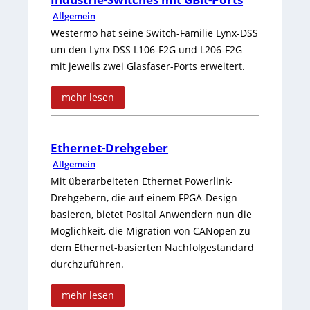
Allgemein
Westermo hat seine Switch-Familie Lynx-DSS
um den Lynx DSS L106-F2G und L206-F2G
mit jeweils zwei Glasfaser-Ports erweitert.
mehr lesen
:
I
Ethernet-Drehgeber
Allgemein
n
Mit überarbeiteten Ethernet Powerlink-
d
Drehgebern, die auf einem FPGA-Design
basieren, bietet Posital Anwendern nun die
u
Möglichkeit, die Migration von ­CAN­open zu
s
dem Ethernet-basierten Nachfolgestandard
t
durchzuführen.
r
mehr lesen