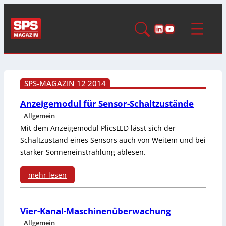
LinkedIn
YouTube
SPS-MAGAZIN 12 2014
Anzeigemodul für Sensor-Schaltzustände
Allgemein
Mit dem Anzeigemodul PlicsLED lässt sich der
Schaltzustand eines Sensors auch von Weitem und bei
starker Sonneneinstrahlung ablesen.
mehr lesen
:
A
Vier-Kanal-Maschinenüberwachung
Allgemein