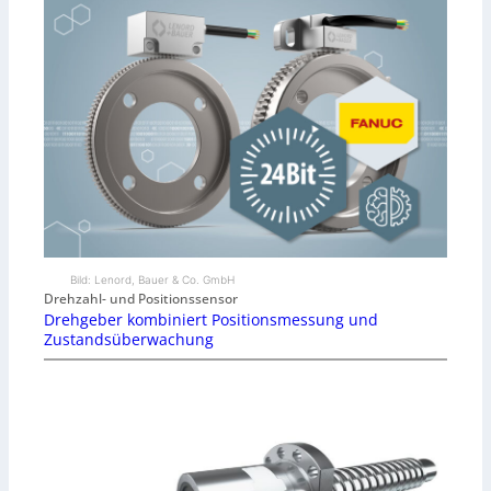
Bild: Lenord, Bauer & Co. GmbH
Drehzahl- und Positionssensor
Drehgeber kombiniert Positionsmessung und
Zustandsüberwachung