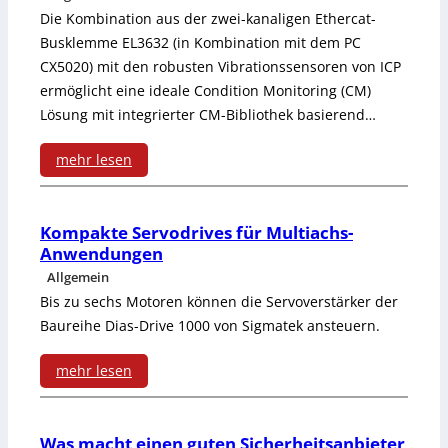
n
Die Kombination aus der zwei-kanaligen Ethercat-
z
Busklemme EL3632 (in Kombination mit dem PC
CX5020) mit den robusten Vibrationssensoren von ICP
e
ermöglicht eine ideale Condition Monitoring (CM)
i
Lösung mit integrierter CM-Bibliothek basierend…
g
mehr lesen
e
:
m
V
Kompakte Servodrives für Multiachs-
o
Anwendungen
i
Allgemein
d
e
Bis zu sechs Motoren können die Servoverstärker der
u
Baureihe Dias-Drive 1000 von Sigmatek ansteuern.
r
l
-
mehr lesen
f
K
:
ü
a
K
Was macht einen guten Sicherheitsanbieter