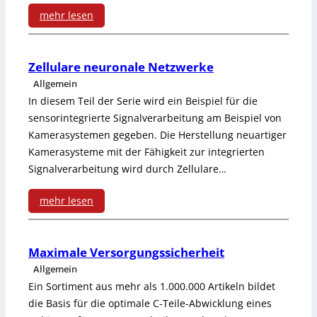
z
i
S
mehr lesen
i
o
a
i
:
e
h
c
c
E
Zellulare neuronale Netzwerke
u
n
h
h
Allgemein
x
r
e
s
In diesem Teil der Serie wird ein Beispiel für die
e
t
w
sensorintegrierte Signalverarbeitung am Beispiel von
B
-
r
Kamerasystemen gegeben. Die Herstellung neuartiger
e
i
a
A
h
Kamerasysteme mit der Fähigkeit zur integrierten
r
s
Signalverarbeitung wird durch Zellulare…
u
n
e
n
s
g
w
mehr lesen
i
e
e
r
:
e
t
r
n
ö
Z
n
s
Maximale Versorgungssicherheit
F
P
Allgemein
ß
e
d
a
r
Ein Sortiment aus mehr als 1.000.000 Artikeln bildet
h
e
l
u
n
die Basis für die optimale C-Teile-Abwicklung eines
a