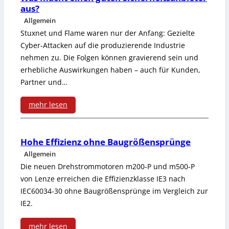
r
aus?
n
o
S
Allgemein
a
m
Stuxnet und Flame waren nur der Anfang: Gezielte
e
Cyber-Attacken auf die produzierende Industrie
l
p
n
nehmen zu. Die Folgen können gravierend sein und
-
a
erhebliche Auswirkungen haben – auch für Kunden,
s
Partner und…
M
k
o
a
t
mehr lesen
r
s
e
:
-
c
S
W
Hohe Effizienz ohne Baugrößensprünge
S
h
Allgemein
e
a
c
Die neuen Drehstrommotoren m200-P und m500-P
i
r
s
von Lenze erreichen die Effizienzklasse IE3 nach
h
n
v
IEC60034-30 ohne Baugrößensprünge im Vergleich zur
m
a
IE2.
e
o
a
l
n
d
mehr lesen