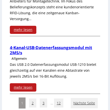
y
n
Anbieters für Montagetechnik. Im Fokus des
l
n
b
m
Belieferungskonzepts steht eine kundenorientierte
s
s
u
g
i
RFID-Lösung, die eine zeitgenaue Kanban-
e
i
p
l
Versorgung…
e
e
g
k
r
a
n
t
mehr lesen
r
ü
r
:
e
a
n
e
M
r
4-Kanal-USB-Datenerfassungsmodul mit
b
2MS/s
g
n
a
a
b
Allgemein
e
e
x
u
Das USB 2.0 Datenerfassungsmodul USB-1210 bietet
e
u
gleichzeitig auf vier Kanälen eine Abtastrate von
i
s
r
jeweils 2MS/s bei 16-Bit Auflösung.
r
m
?
m
o
mehr lesen
a
i
:
n
l
t
1
2
3
…
12
Nächste Seite
4
a
e
T