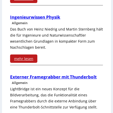
c
t
:
ü
r
h
z
H
b
i
Ingenieurwissen Physik
t
u
Allgemein
o
e
v
e
Das Buch von Heinz Niedrig und Martin Sternberg hält
s
h
r
e
i
die für Ingenieure und Naturwissenschaftler
t
wesentlichen Grundlagen in kompakter Form zum
e
w
s
n
ä
Nachschlagen bereit.
E
a
f
e
n
mehr lesen
ff
c
ü
n
d
:
i
h
r
g
e
I
Externer Framegrabber mit Thunderbolt
z
u
M
u
Allgemein
n
i
n
u
t
LightBridge ist ein neues Konzept für die
g
e
Bildverarbeitung, das die Funktionalität eines
g
l
e
Framegrabbers durch die externe Anbindung über
e
n
t
n
eine Thunderbolt-Schnittstelle zur Verfügung stellt.
n