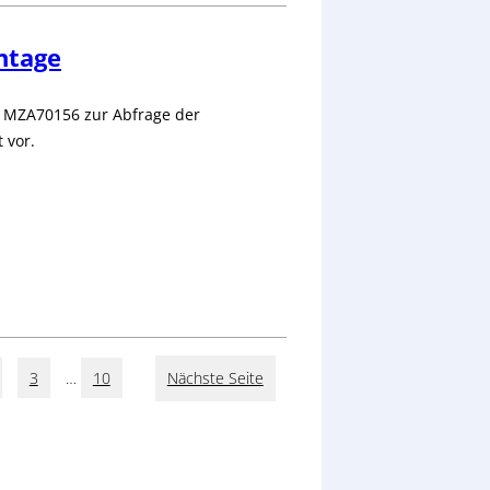
ntage
d MZA70156 zur Abfrage der
 vor.
3
…
10
Nächste Seite