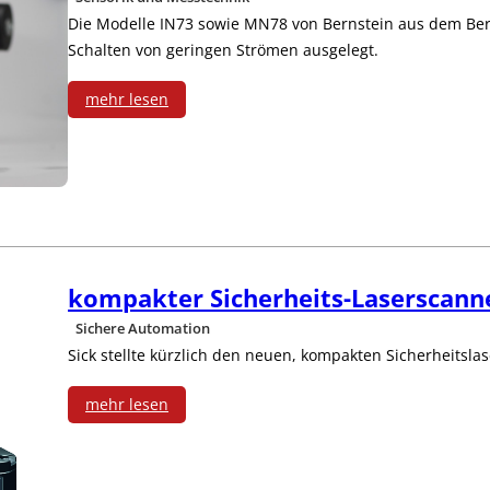
n
z
a
b
Die Modelle IN73 sowie MN78 von Bernstein aus dem Berei
i
s
p
Schalten von geringen Strömen ausgelegt.
c
e
c
t
l
h
mehr lesen
r
h
e
:
u
e
R
r
P
s
r
o
e
o
A
b
n
s
u
o
kompakter Sicherheits-Laserscann
e
i
f
Sichere Automation
t
r
t
Sick stellte kürzlich den neuen, kompakten Sicherheitsl
b
e
g
i
a
mehr lesen
r
i
:
o
u
&
e
k
n