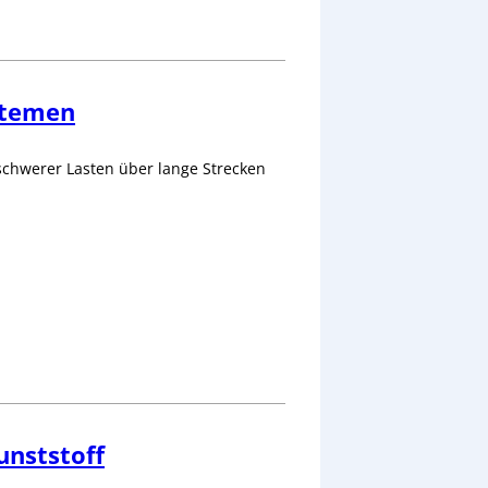
stemen
t schwerer Lasten über lange Strecken
unststoff