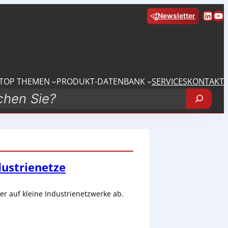
Linke
Yo
Newsletter
TOP THEMEN
PRODUKT-DATENBANK
SERVICES
KONTAKT
dustrienetze
r auf kleine Industrienetzwerke ab.