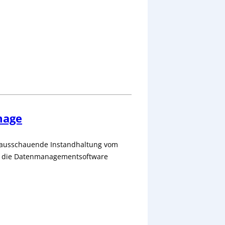
mage
orausschauende Instandhaltung vom
i die Datenmanagementsoftware