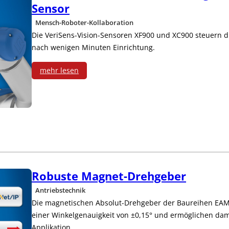
w
Sensor
o
i
Mensch-Roboter-Kollaboration
c
Die VeriSens-Vision-Sensoren XF900 und XC900 steuern d
t
nach wenigen Minuten Einrichtung.
k
c
mehr lesen
w
h
:
e
e
A
l
s
u
l
f
t
A
ü
o
Robuste Magnet-Drehgeber
u
r
m
Antriebstechnik
t
Die magnetischen Absolut-Drehgeber der Baureihen EAM
k
a
einer Winkelgenauigkeit von ±0,15° und ermöglichen dami
o
l
Applikation.