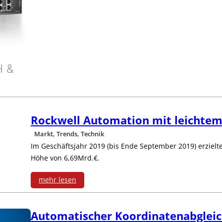
:
U
n
m
H &
a
n
Rockwell Automation mit leichte
a
Markt, Trends, Technik
g
Im Geschäftsjahr 2019 (bis Ende September 2019) erzielt
Höhe von 6,69Mrd.€.
e
mehr lesen
d
:
S
Automatischer Koordinatenabgleic
R