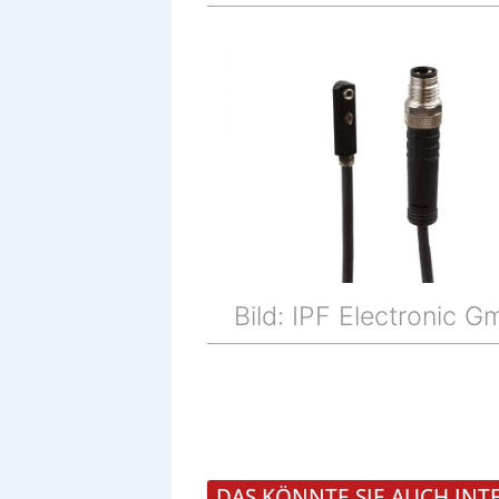
Bild: IPF Electronic 
DAS KÖNNTE SIE AUCH INT