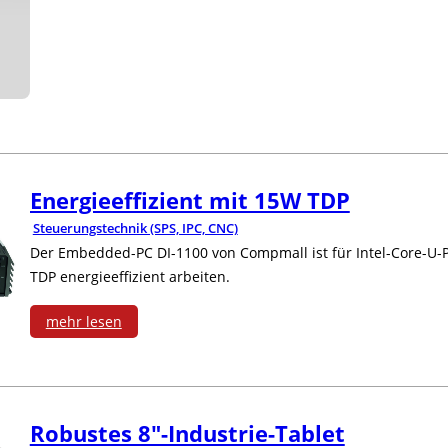
i
t
e
P
t
s
g
r
u
i
e
o
n
c
p
d
g
h
r
u
Energieeffizient mit 15W TDP
e
n
o
Steuerungstechnik (SPS, IPC, CNC)
k
n
Der Embedded-PC DI-1100 von Compmall ist für Intel-Core-U-P
i
z
t
TDP energieeffizient arbeiten.
f
c
e
e
ü
mehr lesen
h
s
d
:
r
t
s
e
E
G
d
e
Robustes 8″-Industrie-Tablet
r
n
l