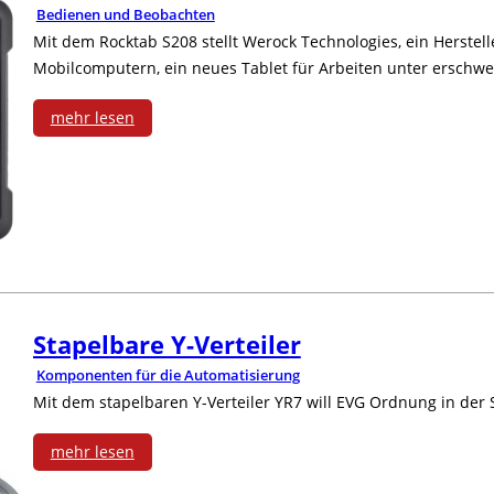
i
Bedienen und Beobachten
M
e
e
Mit dem Rocktab S208 stellt Werock Technologies, ein Herstel
g
Mobilcomputern, ein neues Tablet für Arbeiten unter erschw
a
r
i
i
r
g
mehr lesen
c
t
:
k
i
h
a
R
e
e
s
l
o
P
e
t
i
b
i
ff
r
s
u
X
i
Stapelbare Y-Verteiler
o
i
s
Komponenten für die Automatisierung
t
z
m
Mit dem stapelbaren Y-Verteiler YR7 will EVG Ordnung in der
e
t
e
i
r
mehr lesen
e
n
e
: