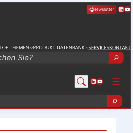
Linke
Yo
Newsletter
TOP THEMEN
PRODUKT-DATENBANK
SERVICES
KONTAKT
LinkedIn
YouTube