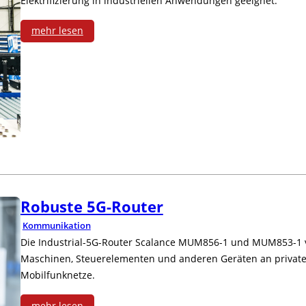
Elektrifizierung in industriellen Anwendungen geeignet.
i
-
e
mehr lesen
V
:
-
e
E
T
r
l
a
t
e
b
e
k
l
i
t
e
Robuste 5G-Router
l
r
t
Kommunikation
e
Die Industrial-5G-Router Scalance MUM856-1 und MUM853-1 
i
Maschinen, Steuerelementen und anderen Geräten an private
r
s
Mobilfunknetze.
c
mehr lesen