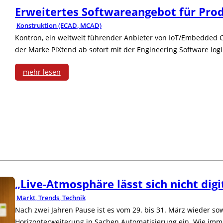
Erweitertes Softwareangebot für Pro
Konstruktion (ECAD, MCAD)
Kontron, ein weltweit führender Anbieter von IoT/Embedded C
der Marke PiXtend ab sofort mit der Engineering Software lo
mehr lesen
:
E
r
H
w
e
„Live-Atmosphäre lässt sich nicht digi
i
Markt, Trends, Technik
t
Nach zwei Jahren Pause ist es vom 29. bis 31. März wieder sow
Horizonterweiterung in Sachen Automatisierung ein. Wie imme