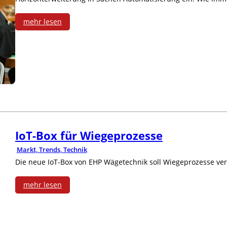
e
mehr lesen
r
:
t
„
e
L
s
i
S
v
o
IoT-Box für Wiegeprozesse
e
f
Markt, Trends, Technik
-
Die neue IoT-Box von EHP Wägetechnik soll Wiegeprozesse ve
t
A
mehr lesen
w
t
:
a
m
I