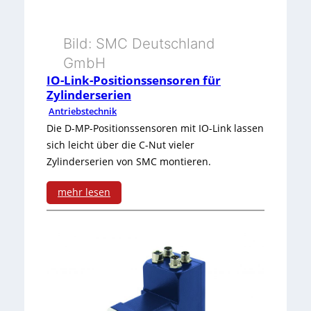
i
b
t
e
s
Bild: SMC Deutschland
u
k
GmbH
t
n
e
IO-Link-Positionssensoren für
a
g
Zylinderserien
t
Antriebstechnik
n
e
t
Die D-MP-Positionssensoren mit IO-Link lassen
d
r
sich leicht über die C-Nut vieler
e
Zylinderserien von SMC montieren.
w
n
e
mehr lesen
-
i
:
K
t
I
o
e
O
n
r
-
z