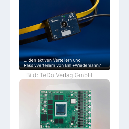
r
t
e
m
C
o
… den aktiven Verteilern und
n
Passivverteilern von Bihl+Wiedemann?
t
Bild: TeDo Verlag GmbH
r
o
l
l
e