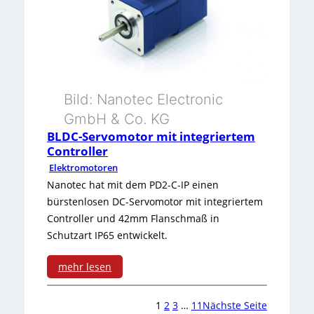
t
L
e
i
p
n
t
k
m
Bild: Nanotec Electronic
-
i
GmbH & Co. KG
P
t
BLDC-Servomotor mit integriertem
o
Controller
d
Elektromotoren
s
y
Nanotec hat mit dem PD2-C-IP einen
i
bürstenlosen DC-Servomotor mit integriertem
n
Controller und 42mm Flanschmaß in
t
a
Schutzart IP65 entwickelt.
i
m
mehr lesen
o
i
:
n
s
1
2
3
…
11
Nächste Seite