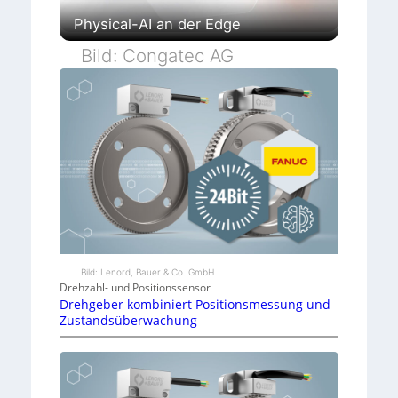
r
Physical-AI an der Edge
Bild: Congatec AG
Bild: Lenord, Bauer & Co. GmbH
Drehzahl- und Positionssensor
Drehgeber kombiniert Positionsmessung und
Zustandsüberwachung