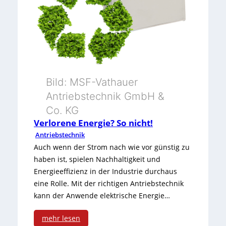
r
s
t
e
n
Bild: MSF-Vathauer
Antriebstechnik GmbH &
l
Co. KG
o
Verlorene Energie? So nicht!
s
Antriebstechnik
Auch wenn der Strom nach wie vor günstig zu
e
haben ist, spielen Nachhaltigkeit und
K
Energieeffizienz in der Industrie durchaus
eine Rolle. Mit der richtigen Antriebstechnik
o
kann der Anwende elektrische Energie…
m
mehr lesen
p