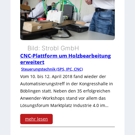
d
u
k
t
i
Bild: Strobl GmbH
v
CNC-Plattform um Holzbearbeitung
erweitert
e
Steuerungstechnik (SPS, IPC, CNC)
r
Vom 10. bis 12. April 2018 fand wieder der
Automatisierungstreff in der Kongresshalle in
M
Böblingen statt. Neben den 35 erfolgreichen
3
Anwender-Workshops stand vor allem das
0
Lösungsforum Marktplatz Industrie 4.0 im…
-
mehr lesen
S
: