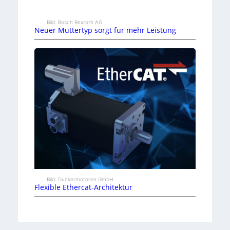
Bild: Bosch Rexroth AG
Neuer Muttertyp sorgt für mehr Leistung
Bild: Dunkermotoren GmbH
Flexible Ethercat-Architektur