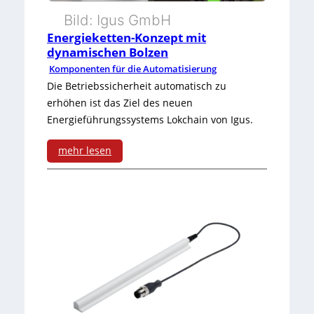
t
u
Bild: Igus GmbH
e
Energieketten-Konzept mit
m
dynamischen Bolzen
r
H
Komponenten für die Automatisierung
t
Die Betriebssicherheit automatisch zu
o
erhöhen ist das Ziel des neuen
e
l
Energieführungssystems Lokchain von Igus.
m
z
mehr lesen
S
b
:
c
e
E
h
a
n
a
r
e
l
b
r
t
e
g
a
i