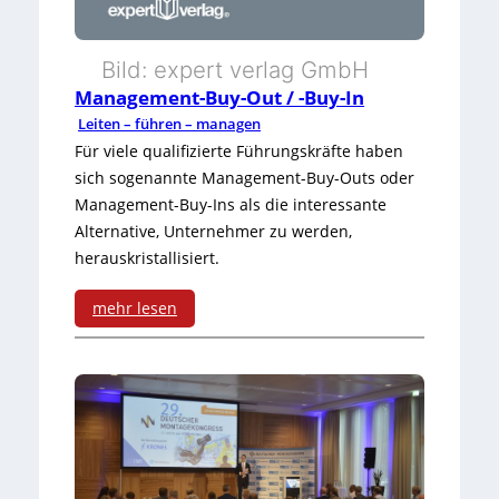
r
g
Bild: expert verlag GmbH
Management-Buy-Out / -Buy-In
i
Leiten – führen – managen
e
Für viele qualifizierte Führungskräfte haben
sich sogenannte Management-Buy-Outs oder
?
Management-Buy-Ins als die interessante
S
Alternative, Unternehmer zu werden,
o
herauskristallisiert.
n
mehr lesen
i
:
c
M
h
a
t
n
!