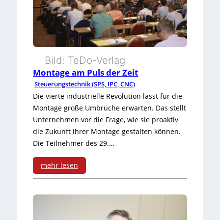
a
g
e
m
Bild: TeDo-Verlag
e
Montage am Puls der Zeit
Steuerungstechnik (SPS, IPC, CNC)
n
Die vierte industrielle Revolution lässt für die
t
Montage große Umbrüche erwarten. Das stellt
-
Unternehmen vor die Frage, wie sie proaktiv
die Zukunft ihrer Montage gestalten können.
B
Die Teilnehmer des 29.…
u
mehr lesen
y
:
-
M
O
o