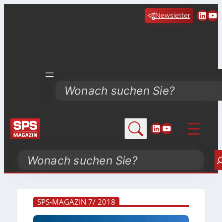
Linke
Yo
Newsletter
Search
LinkedIn
YouTube
Search
SPS-MAGAZIN 7/ 2018