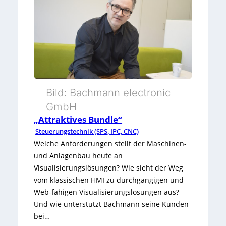
u
n
t
t
/
a
-
g
B
e
u
Bild: Bachmann electronic
a
GmbH
y
m
„Attraktives Bundle“
-
Steuerungstechnik (SPS, IPC, CNC)
P
Welche Anforderungen stellt der Maschinen-
I
u
und Anlagenbau heute an
n
Visualisierungslösungen? Wie sieht der Weg
l
vom klassischen HMI zu durchgängigen und
s
Web-fähigen Visualisierungslösungen aus?
Und wie unterstützt Bachmann seine Kunden
d
bei…
e