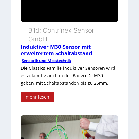
s
B
Bild: Contrinex Sensor
u
GmbH
n
Induktiver M30-Sensor mit
d
erweitertem Schaltabstand
Sensorik und Messtechnik
l
Die Classics-Familie induktiver Sensoren wird
e
es zukünftig auch in der Baugröße M30
geben, mit Schaltabständen bis zu 25mm.
“
mehr lesen
:
I
n