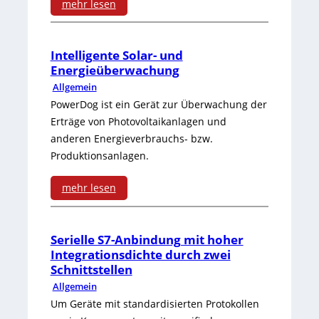
e
e
mehr lesen
e
n
t
:
r
s
m
F
Intelligente Solar- und
Energieüberwachung
t
o
i
ü
Allgemein
e
r
t
l
PowerDog ist ein Gerät zur Überwachung der
U
Erträge von Photovoltaikanlagen und
m
F
l
anderen Energieverbrauchs- bzw.
S
i
ü
s
Produktionsanlagen.
V
t
n
t
mehr lesen
:
b
f
a
:
r
-
n
I
Serielle S7-Anbindung mit hoher
e
J
d
Integrationsdichte durch zwei
n
Schnittstellen
i
a
:
t
Allgemein
t
h
Um Geräte mit standardisierten Protokollen
e