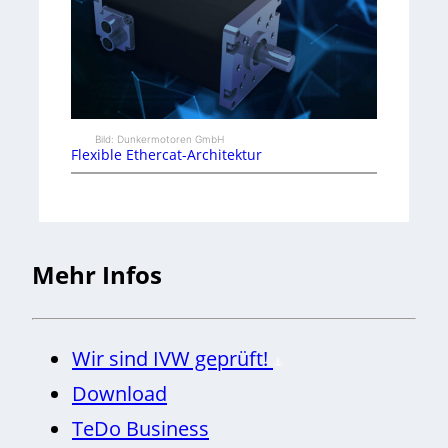
e
i
l
e
Bild: Dunkermotoren GmbH
Flexible Ethercat-Architektur
i
t
e
Mehr Infos
r
-
T
Wir sind IVW geprüft!
e
Download
c
TeDo Business