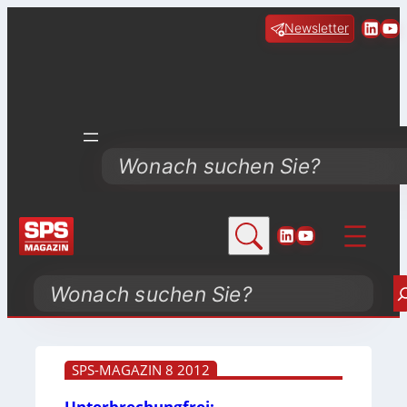
Linke
Yo
Newsletter
Search
LinkedIn
YouTube
Search
SPS-MAGAZIN 8 2012
Unterbrechungfrei: