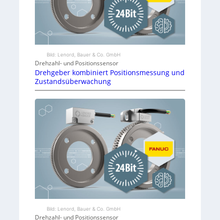
u
s
s
Bild: Lenord, Bauer & Co. GmbH
m
Drehzahl- und Positionssensor
Drehgeber kombiniert Positionsmessung und
e
Zustandsüberwachung
s
s
g
e
r
ä
t
Bild: Lenord, Bauer & Co. GmbH
i
Drehzahl- und Positionssensor