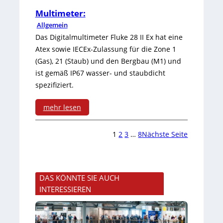
h
b
g
P
e
Multimeter:
t
e
m
Allgemein
r
r
r
i
Das Digitalmultimeter Fluke 28 II Ex hat eine
o
Atex sowie IECEx-Zulassung für die Zone 1
o
w
t
(Gas), 21 (Staub) und den Bergbau (M1) und
l
t
a
h
ist gemäß IP67 wasser- und staubdicht
i
spezifiziert.
z
c
o
n
S
h
h
mehr lesen
e
o
u
:
e
³
1
2
3
…
8
Nächste Seite
r
n
M
r
P
g
g
u
I
r
e
l
n
DAS KÖNNTE SIE AUCH
o
INTERESSIEREN
n
t
t
m
i
e
a