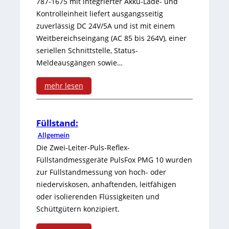
787-1675 mit integrierter Akku-Lade- und
-
Kontrolleinheit liefert ausgangsseitig
A
zuverlässig DC 24V/5A und ist mit einem
B
:
Weitbereichseingang (AC 85 bis 264V), einer
a
C
seriellen Schnittstelle, Status-
Meldeausgängen sowie…
h
h
n
mehr lesen
i
:
k
n
I
a
a
Füllstand:
Allgemein
n
n
s
Die Zwei-Leiter-Puls-Reflex-
t
t
t
Füllstandmessgeräte PulsFox PMG 10 wurden
zur Füllstandmessung von hoch- oder
e
e
a
niederviskosen, anhaftenden, leitfähigen
g
n
r
oder isolierenden Flüssigkeiten und
r
Schüttgütern konzipiert.
s
t
i