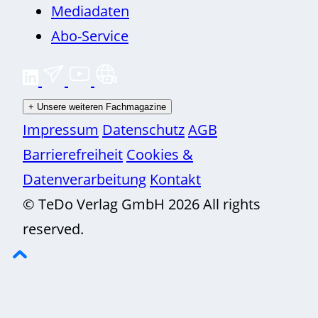
h
Mediadaten
n
Abo-Service
i
k
+
Unsere weiteren Fachmagazine
Impressum
Datenschutz
AGB
Barrierefreiheit
Cookies &
Datenverarbeitung
Kontakt
© TeDo Verlag GmbH 2026 All rights
reserved.