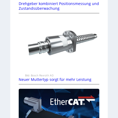
Drehgeber kombiniert Positionsmessung und
n
Zustandsüberwachung
e
ff
i
z
i
e
n
Bild: Bosch Rexroth AG
t
Neuer Muttertyp sorgt für mehr Leistung
e
r
Z
w