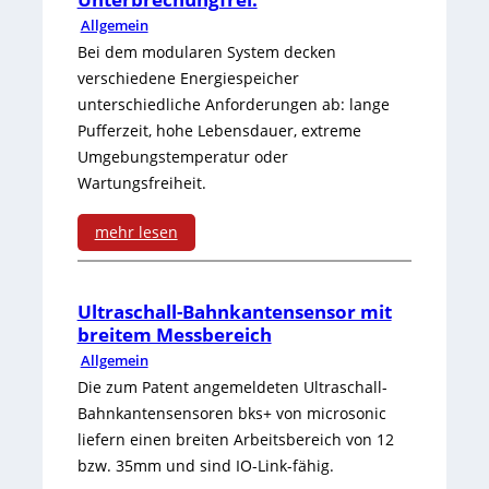
Allgemein
Bei dem modularen System decken
verschiedene Energiespeicher
unterschiedliche Anforderungen ab: lange
Pufferzeit, hohe Lebensdauer, extreme
Umgebungstemperatur oder
Wartungsfreiheit.
mehr lesen
:
U
Ultraschall-Bahnkantensensor mit
breitem Messbereich
n
Allgemein
t
Die zum Patent angemeldeten Ultraschall-
Bahnkantensensoren bks+ von microsonic
e
liefern einen breiten Arbeitsbereich von 12
r
bzw. 35mm und sind IO-Link-fähig.