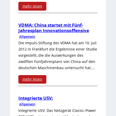
b
mehr lesen
r
:
e
U
VDMA: China startet mit Fünf-
c
Jahresplan Innovationsoffensive
l
Allgemein
h
t
Die Impuls-Stiftung des VDMA hat am 10. Juli
u
2012 in Frankfurt die Ergebnisse einer Studie
r
vorgestellt, die die Auswirkungen des
n
a
zwölften Fünfjahresplans von China auf den
g
deutschen Maschinenbau untersucht hat.…
s
f
c
mehr lesen
r
h
:
e
a
V
Integrierte USV:
i
Allgemein
l
D
:
Integrierte USV: Das Netzgerät Classic-Power
l
M