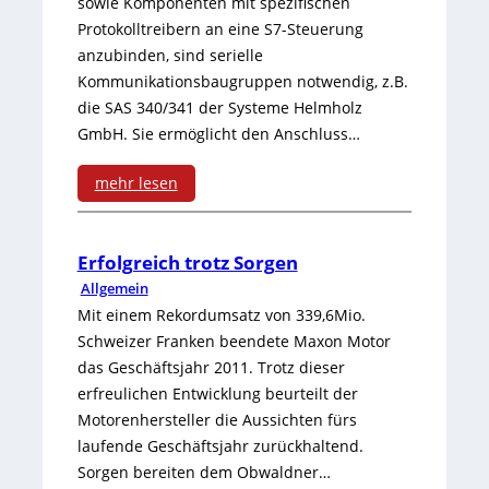
sowie Komponenten mit spezifischen
e
r
l
Protokolltreibern an eine S7-Steuerung
m
e
anzubinden, sind serielle
l
M
Kommunikationsbaugruppen notwendig, z.B.
s
i
die SAS 340/341 der Systeme Helmholz
e
p
GmbH. Sie ermöglicht den Anschluss…
g
s
l
e
mehr lesen
s
a
n
:
b
n
t
S
Erfolgreich trotz Sorgen
e
I
Allgemein
e
e
r
n
Mit einem Rekordumsatz von 339,6Mio.
S
r
Schweizer Franken beendete Maxon Motor
e
n
o
das Geschäftsjahr 2011. Trotz dieser
i
i
o
erfreulichen Entwicklung beurteilt der
l
e
Motorenhersteller die Aussichten fürs
c
v
a
l
laufende Geschäftsjahr zurückhaltend.
h
a
Sorgen bereiten dem Obwaldner…
r
l