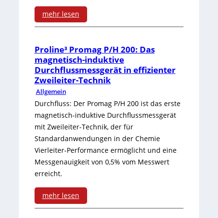
t
-
mehr lesen
e
i
:
u
S
o
E
n
7
Proline³ Promag P/H 200: Das
n
magnetisch-induktive
r
d
-
Durchflussmessgerät in effizienter
s
Zweileiter-Technik
f
E
A
Allgemein
o
o
n
n
Durchfluss: Der Promag P/H 200 ist das erste
f
l
magnetisch-induktive Durchflussmessgerät
e
b
f
mit Zweileiter-Technik, der für
g
r
i
Standardanwendungen in der Chemie
e
r
g
Vierleiter-Performance ermöglicht und eine
n
n
Messgenauigkeit von 0,5% vom Messwert
e
i
d
erreicht.
s
i
e
u
i
mehr lesen
c
ü
n
:
v