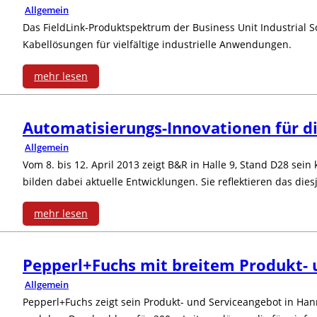
t
Allgemein
n
Das FieldLink-Produktspektrum der Business Unit Industrial So
t
Kabellösungen für vielfältige industrielle Anwendungen.
l
e
a
mehr lesen
A
:
g
n
Automatisierungs-Innovationen für die
F
e
t
Allgemein
i
n
Vom 8. bis 12. April 2013 zeigt B&R in Halle 9, Stand D28 se
r
bilden dabei aktuelle Entwicklungen. Sie reflektieren das dies
e
-
i
l
mehr lesen
T
e
:
d
u
b
Pepperl+Fuchs mit breitem Produkt- 
A
L
n
Allgemein
s
u
i
i
Pepperl+Fuchs zeigt sein Produkt- und Serviceangebot in Hann