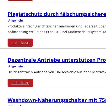
n
e
d
a
F
:
o
g
r
u
c
Plagiatschutz durch fälschungssicher
u
R
r
s
f
Allgemein
k
h
c
F
Produkte einfach gerichtssicher markieren und jederzeit über
d
-
a
t
t
h
Anforderung erfüllt das Produkt- und Markenschutzsystem Tai
I
I
c
i
s
D
mehr lesen
n
e
o
:
m
-
n
-
Dezentrale Antriebe unterstützen Pro
n
P
i
P
o
Allgemein
A
s
l
t
a
Die dezentralen Antriebe von TR-Electronic aus der encotrive
v
n
s
a
b
r
mehr lesen
a
w
y
g
r
a
:
t
e
s
i
e
Washdown-Näherungsschalter mit 7
m
D
i