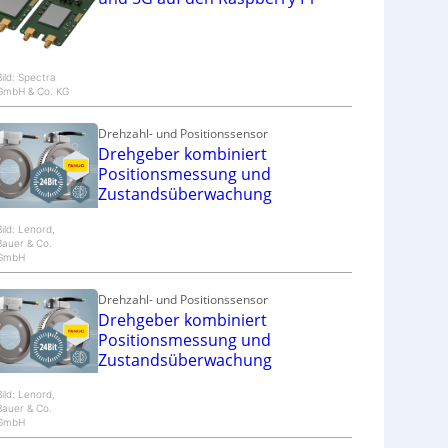
Bild: Spectra
GmbH & Co. KG
Drehzahl- und Positionssensor
Drehgeber kombiniert
Positionsmessung und
Zustandsüberwachung
Bild: Lenord,
Bauer & Co.
GmbH
Drehzahl- und Positionssensor
Drehgeber kombiniert
Positionsmessung und
Zustandsüberwachung
Bild: Lenord,
Bauer & Co.
GmbH