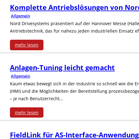
Komplette Antriebslösungen von Nor
Allgemein
Nord Drivesystems präsentiert auf der Hannover Messe (Hall
Antriebstechnik, das für nahezu jeden industriellen Einsatz ef
mehr lesen
:
Anlagen-Tuning leicht gemacht
K
Allgemein
o
Kaum etwas bewegt sich in der Industrie so schnell wie die 
(HMI) und die Möglichkeiten der Bereitstellung prozessbezoge
m
– je nach Benutzerrecht…
p
mehr lesen
l
:
e
FieldLink für AS-Interface-Anwendun
A