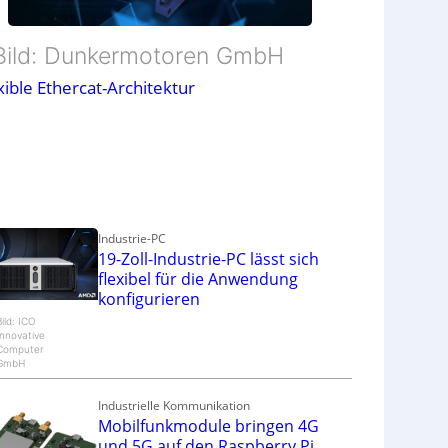
Bild: Dunkermotoren GmbH
xible Ethercat-Architektur
Industrie-PC
19-Zoll-Industrie-PC lässt sich
flexibel für die Anwendung
konfigurieren
Bild: ICO
Innovative
Computer
GmbH
Industrielle Kommunikation
Mobilfunkmodule bringen 4G
und 5G auf den Raspberry Pi