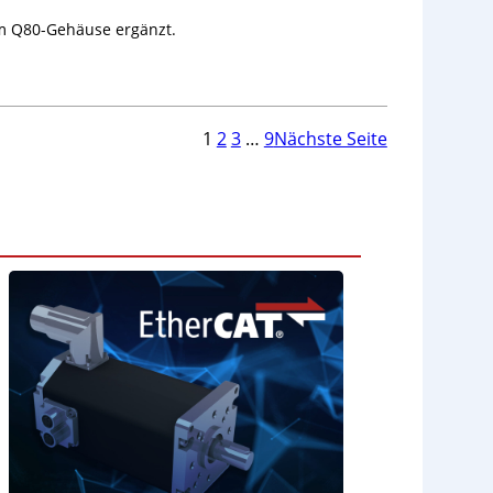
m Q80-Gehäuse ergänzt.
1
2
3
…
9
Nächste Seite