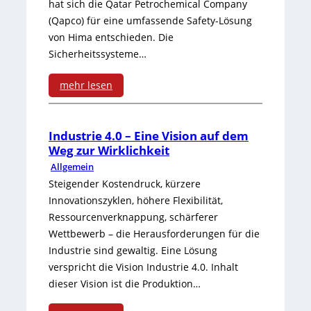
n
hat sich die Qatar Petrochemical Company
e
i
u
e
n
(Qapco) für eine umfassende Safety-Lösung
t
l
l
n
m
von Hima entschieden. Die
e
l
Sicherheitssysteme…
d
g
-
g
e
k
s
mehr lesen
E
r
r
n
:
g
t
i
K
e
U
e
h
Industrie 4.0 – Eine Vision auf dem
e
Weg zur Wirklichkeit
o
c
m
b
e
Allgemein
r
n
h
f
i
r
Steigender Kostendruck, kürzere
t
s
Innovationszyklen, höhere Flexibilität,
t
a
e
c
Ressourcenverknappung, schärferer
e
t
s
t
a
Wettbewerb – die Herausforderungen für die
Q
r
Industrie sind gewaltig. Eine Lösung
s
e
t
u
verspricht die Vision Industrie 4.0. Inhalt
u
e
f
-
dieser Vision ist die Produktion…
a
k
n
ü
T