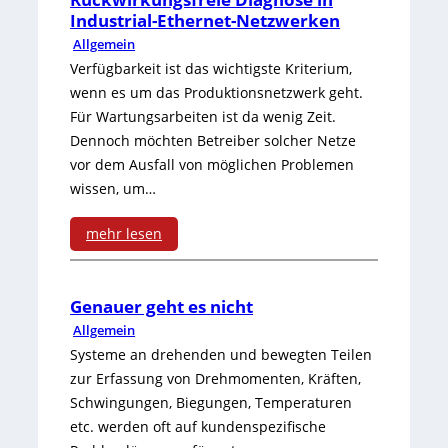
Industrial-Ethernet-Netzwerken
Allgemein
Verfügbarkeit ist das wichtigste Kriterium,
wenn es um das Produktionsnetzwerk geht.
Für Wartungsarbeiten ist da wenig Zeit.
Dennoch möchten Betreiber solcher Netze
vor dem Ausfall von möglichen Problemen
wissen, um…
mehr lesen
:
R
Genauer geht es nicht
Allgemein
ü
Systeme an drehenden und bewegten Teilen
c
zur Erfassung von Drehmomenten, Kräften,
Schwingungen, Biegungen, Temperaturen
k
etc. werden oft auf kundenspezifische
w