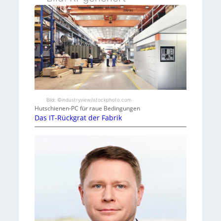
r
k
l
i
c
h
Bild: ©industryview/istockphoto.com
Hutschienen-PC für raue Bedingungen
k
Das IT-Rückgrat der Fabrik
e
i
t