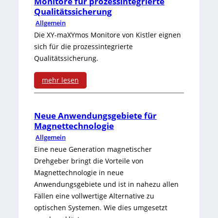
Monitore für prozessintegrierte
u
u
Qualitätssicherung
d
e
s
Allgemein
n
r
u
Die XY-maXYmos Monitore von Kistler eignen
t
k
sich für die prozessintegrierte
u
e
r
t
Qualitätssicherung.
c
r
i
e
mehr lesen
k
V
a
c
:
m
e
l
h
M
Neue Anwendungsgebiete für
e
r
-
Magnettechnologie
n
o
s
t
Allgemein
E
o
n
Eine neue Generation magnetischer
s
r
t
l
Drehgeber bringt die Vorteile von
i
u
i
Magnettechnologie in neue
h
o
t
m
Anwendungsgebiete und ist in nahezu allen
e
e
g
Fällen eine vollwertige Alternative zu
o
f
b
r
optischen Systemen. Wie dies umgesetzt
i
r