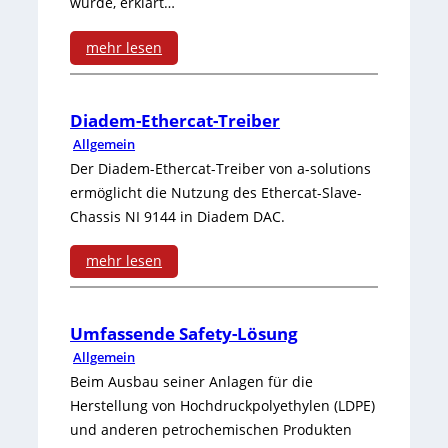
o
s
wurde, erklärt…
n
e
e
r
l
e
mehr lesen
n
f
m
e
:
t
ü
e
i
N
-
Diadem-Ethercat-Treiber
r
r
t
Allgemein
e
N
p
Der Diadem-Ethercat-Treiber von a-solutions
m
e
u
e
ermöglicht die Nutzung des Ethercat-Slave-
r
i
r
Chassis NI 9144 in Diadem DAC.
e
t
o
t
b
A
z
mehr lesen
z
s
e
n
:
w
e
p
i
w
D
e
Umfassende Safety-Lösung
s
e
S
e
Allgemein
i
r
s
Beim Ausbau seiner Anlagen für die
z
c
n
a
k
Herstellung von Hochdruckpolyethylen (LDPE)
i
i
h
d
und anderen petrochemischen Produkten
d
e