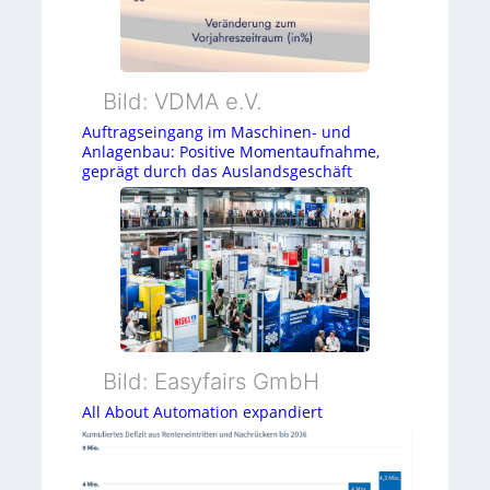
0
n
n
l
–
g
g
o
E
Bild: VDMA e.V.
g
i
Auftragseingang im Maschinen- und
i
Anlagenbau: Positive Momentaufnahme,
n
geprägt durch das Auslandsgeschäft
e
e
V
i
s
i
Bild: Easyfairs GmbH
o
All About Automation expandiert
n
a