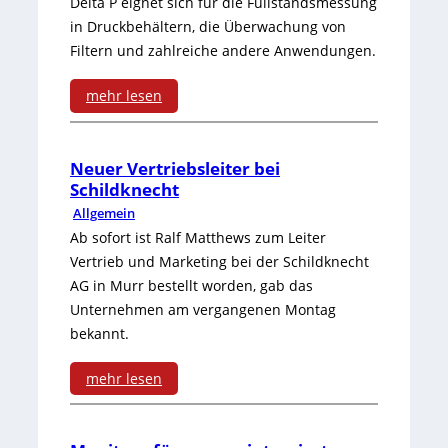
D
Delta P eignet sich für die Füllstandsmessung
s
in Druckbehältern, die Überwachung von
h
i
e
Filtern und zahlreiche andere Anwendungen.
t
a
n
mehr lesen
e
g
s
:
s
n
w
D
Neuer Vertriebsleiter bei
n
o
e
Schildknecht
i
i
s
Allgemein
r
f
c
Ab sofort ist Ralf Matthews zum Leiter
e
t
Vertrieb und Marketing bei der Schildknecht
f
h
i
AG in Murr bestellt worden, gab das
e
e
t
Unternehmen am vergangenen Montag
n
s
bekannt.
r
I
z
e
mehr lesen
n
u
n
:
d
F
z
N