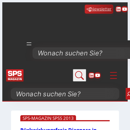
Linke
Yo
Newsletter
Search
LinkedIn
YouTube
Search
SPS-MAGAZIN SPSS 2013
Rückwirkungsfreie Diagnose in