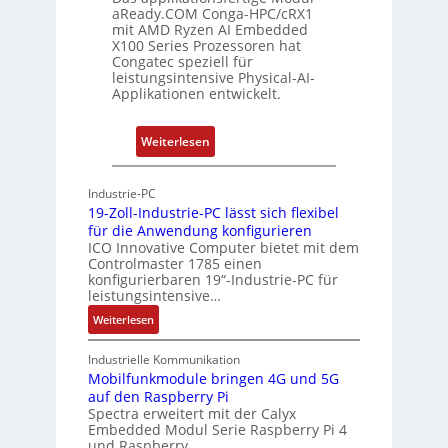
g
r
aReady.COM Conga-HPC/cRX1
c
mit AMD Ryzen AI Embedded
X100 Series Prozessoren hat
a
Congatec speziell für
t
leistungsintensive Physical-AI-
-
Applikationen entwickelt.
A
r
:
Weiterlesen
c
P
h
h
Industrie-PC
i
y
19-Zoll-Industrie-PC lässt sich flexibel
t
s
für die Anwendung konfigurieren
e
i
ICO Innovative Computer bietet mit dem
k
Controlmaster 1785 einen
c
konfigurierbaren 19“-Industrie-PC für
t
a
leistungsintensive…
u
l
:
Weiterlesen
r
-
1
A
9
Industrielle Kommunikation
I
-
Mobilfunkmodule bringen 4G und 5G
a
auf den Raspberry Pi
Z
Spectra erweitert mit der Calyx
n
o
Embedded Modul Serie Raspberry Pi 4
l
d
und Raspberry…