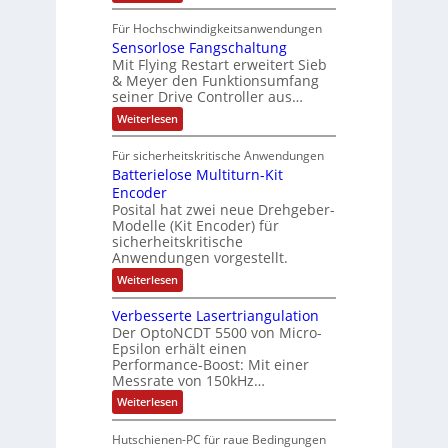
e
2
I
ä
p
r
0
P
A
f
Für Hochschwindigkeitsanwendungen
a
u
C
b
u
n
t
Sensorlose Fangschaltung
-
n
e
d
t
N
Mit Flying Restart erweitert Sieb
d
i
4
e
o
& Meyer den Funktionsumfang
0
i
t
t
seiner Drive Controller aus…
m
A
z
e
s
t
a
:
Weiterlesen
r
k
e
S
t
i
t
e
r
i
Für sicherheitskritische Anwendungen
l
n
ä
e
Batterielose Multiturn-Kit
o
s
f
r
o
Encoder
n
h
r
t
Posital hat zwei neue Drehgeber-
g
ä
l
e
Modelle (Kit Encoder) für
l
o
e
sicherheitskritische
t
s
w
S
Anwendungen vorgestellt.
e
ä
c
F
:
Weiterlesen
h
a
h
B
u
n
l
a
t
g
Verbesserte Lasertriangulation
t
t
z
s
Der OptoNCDT 5500 von Micro-
t
l
c
Epsilon erhält einen
e
a
h
Performance-Boost: Mit einer
r
c
a
i
Messrate von 150kHz…
k
l
e
b
t
:
Weiterlesen
l
e
u
V
o
s
n
e
s
c
Hutschienen-PC für raue Bedingungen
g
r
e