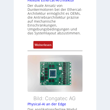
Flexible Ethercat-Architektur
u
o
Der duale Ansatz von
n
Dunkermotoren bei der Ethercat-
r
d
Architektur ermöglicht es OEMs,
g
die Antriebsarchitektur präzise
Z
t
auf mechanische
u
Einschränkungen,
f
s
Umgebungsbedingungen und
ü
das Systemlayout abzustimmen.
t
r
a
m
n
:
Weiterlesen
e
d
F
h
s
l
r
ü
e
L
b
x
e
e
i
i
r
b
s
w
l
t
a
e
u
c
E
n
h
t
Bild: Congatec AG
g
u
h
Physical-AI an der Edge
n
e
Das applikationsfertige Modul