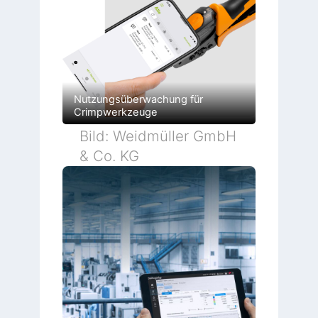
Nutzungsüberwachung für
Crimpwerkzeuge
Bild: Weidmüller GmbH
& Co. KG