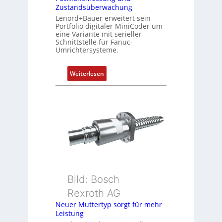
Zustandsüberwachung
e
Lenord+Bauer erweitert sein
r
Portfolio digitaler MiniCoder um
t
eine Variante mit serieller
P
Schnittstelle für Fanuc-
Umrichtersysteme.
o
s
i
:
Weiterlesen
t
D
i
r
o
e
n
h
s
g
m
e
e
b
s
e
s
r
u
k
Bild: Bosch
n
o
Rexroth AG
g
m
Neuer Muttertyp sorgt für mehr
u
b
Leistung
n
i