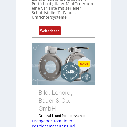
Portfolio digitaler MiniCoder um
eine Variante mit serieller
Schnittstelle für Fanuc-
Umrichtersysteme.
:
Weiterlesen
D
r
e
h
g
e
b
e
r
k
Bild: Lenord,
o
Bauer & Co.
m
GmbH
b
i
Drehzahl- und Positionssensor
n
Drehgeber kombiniert
Positionsmessung und
i