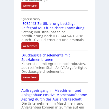
l
e
:
Weiterlesen
-
r
M
I
E
o
n
d
Cybersecurity
b
d
g
IEC62443-Zertifizierung bestätigt
i
u
e
Reifegrad ML3 für sichere Entwicklung
l
s
Softing Industrial hat seine
f
t
Zertifizierung nach IEC62443-4-1:2018
u
r
durch TÜV Süd erneuert und erstmals…
n
i
:
Weiterlesen
k
e
I
m
-
Druckausgleichselemente mit
E
o
P
Spezialmembranen
C
d
C
Kaiser stellt mit Agro ein hochrobustes,
6
u
l
aus rostfreiem Stahl A4 (V4A) gefertigtes
2
l
ä
Druckausgleichselement…
4
e
s
:
Weiterlesen
4
b
s
D
3
r
t
r
-
i
s
Auftragseingang im Maschinen- und
u
Z
n
i
Anlagenbau: Positive Momentaufnahme,
c
e
g
c
geprägt durch das Auslandsgeschäft
k
r
e
h
Die Unternehmen im Maschinen- und
a
t
Anlagenbau können in Summe auf ein
n
f