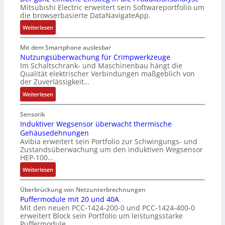
t
a
Mitsubishi Electric erweitert sein Softwareportfolio um
i
o
E
n
die browserbasierte DataNavigateApp.
l
r
n
g
e
:
l
Weiterlesen
c
u
r
D
o
o
l
h
e
s
Mit dem Smartphone auslesbar
d
a
ä
r
e
Nutzungsüberwachung für Crimpwerkzeuge
e
t
l
Im Schaltschrank- und Maschinenbau hängt die
g
F
r
i
Qualität elektrischer Verbindungen maßgeblich von
t
a
a
o
der Zuverlässigkeit…
S
n
n
n
c
:
z
Weiterlesen
g
h
N
e
s
u
u
i
c
Sensorik
t
t
n
Induktiver Wegsensor überwacht thermische
h
z
Gehäusedehnungen
z
f
a
Avibia erweitert sein Portfolio zur Schwingungs- und
l
u
a
l
Zustandsüberwachung um den induktiven Wegsensor
a
n
c
t
HEP-100…
c
g
h
u
:
k
Weiterlesen
s
e
n
I
b
ü
E
g
n
e
b
Überbrückung von Netzunterbrechnungen
i
d
s
Puffermodule mit 20 und 40A
e
n
Mit den neuen PCC-1424-200-0 und PCC-1424-400-0
u
c
r
s
erweitert Block sein Portfolio um leistungsstarke
k
h
w
t
Puffermodule…