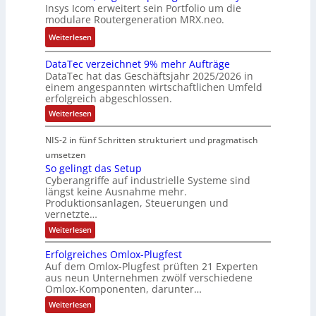
Insys Icom erweitert sein Portfolio um die
b
e
F
2
n
e
modulare Routergeneration MRX.neo.
a
n
e
0
r
s
:
u
h
Weiterlesen
2
M
i
M
n
l
6
a
e
DataTec verzeichnet 9% mehr Aufträge
o
d
e
E
s
DataTec hat das Geschäftsjahr 2025/2026 in
r
d
S
r
u
c
einem angespannten wirtschaftlichen Umfeld
t
u
t
s
r
h
erfolgreich abgeschlossen.
e
l
ö
t
o
i
:
Weiterlesen
I
a
r
r
p
n
D
n
r
a
a
a
e
e
NIS-2 in fünf Schritten strukturiert und pragmatisch
t
d
e
n
t
a
a
umsetzen
u
R
f
e
n
T
So gelingt das Setup
s
o
ä
g
e
E
Cyberangriffe auf industrielle Systeme sind
c
t
u
l
i
t
längst keine Ausnahme mehr.
v
r
t
l
e
h
Produktionsanlagen, Steuerungen und
e
i
e
i
f
r
vernetzte…
e
z
e
r
g
ü
r
:
Weiterlesen
e
c
g
k
r
S
c
i
o
o
e
e
D
c
Erfolgreiches Omlox-Plugfest
a
g
h
m
n
i
I
Auf dem Omlox-Plugfest prüften 21 Experten
t
e
n
aus neun Unternehmen zwölf verschiedene
p
e
t
N
l
e
P
Omlox-Komponenten, darunter…
i
u
t
r
-
l
n
9
t
:
a
Weiterlesen
S
g
u
%
E