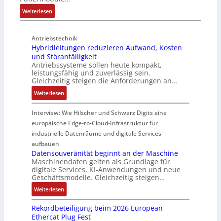
t
i
a
i
:
i
Weiterlesen
c
c
e
P
v
h
h
g
u
e
t
u
i
Antriebstechnik
f
r
u
n
n
Hybridleitungen reduzieren Aufwand, Kosten
f
W
n
g
d
und Störanfälligkeit
e
e
g
f
i
Antriebssysteme sollen heute kompakt,
r
g
f
ü
e
leistungsfähig und zuverlässig sein.
m
s
ü
r
P
Gleichzeitig steigen die Anforderungen an…
o
e
r
C
r
:
Weiterlesen
d
n
r
r
o
H
u
s
a
i
d
y
Interview: Wie Hilscher und Schwarz Digits eine
l
o
u
m
u
b
europäische Edge-to-Cloud-Infrastruktur für
e
r
e
p
k
r
m
ü
U
industrielle Datenräume und digitale Services
w
t
i
i
b
m
e
i
aufbauen
d
t
e
g
Datensouveränität beginnt an der Maschine
r
o
l
2
Maschinendaten gelten als Grundlage für
r
e
k
n
e
digitale Services, KI-Anwendungen und neue
0
w
b
z
s
Geschäftsmodelle. Gleichzeitig steigen…
i
u
a
u
e
a
t
n
c
:
n
Weiterlesen
u
n
u
d
h
D
g
g
a
n
Rekordbeteiligung beim 2026 European
4
t
a
e
e
l
g
Ethercat Plug Fest
0
t
t
n
y