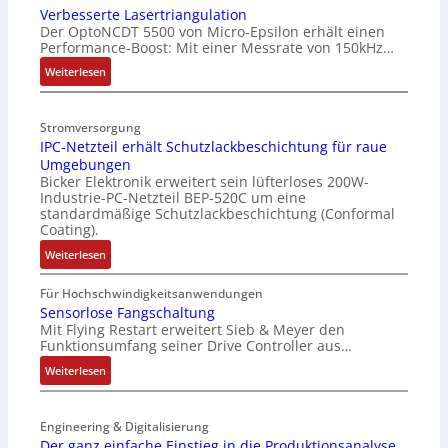
Verbesserte Lasertriangulation
a
Der OptoNCDT 5500 von Micro-Epsilon erhält einen
t
Performance-Boost: Mit einer Messrate von 150kHz…
t
e
:
Weiterlesen
r
V
i
e
Stromversorgung
e
r
IPC-Netzteil erhält Schutzlackbeschichtung für raue
l
b
Umgebungen
o
e
Bicker Elektronik erweitert sein lüfterloses 200W-
s
s
Industrie-PC-Netzteil BEP-520C um eine
e
s
standardmäßige Schutzlackbeschichtung (Conformal
M
e
Coating).
u
r
:
Weiterlesen
l
t
I
t
e
P
Für Hochschwindigkeitsanwendungen
i
L
C
Sensorlose Fangschaltung
t
a
Mit Flying Restart erweitert Sieb & Meyer den
-
u
s
Funktionsumfang seiner Drive Controller aus…
N
r
e
e
:
Weiterlesen
n
r
t
S
-
t
z
e
K
r
t
Engineering & Digitalisierung
n
i
i
e
Der ganz einfache Einstieg in die Produktionsanalyse
s