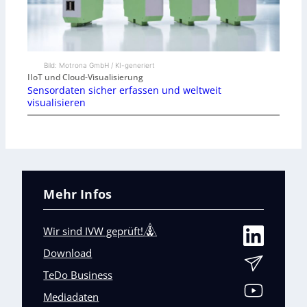
Bild: Motrona GmbH / KI-generiert
IIoT und Cloud-Visualisierung
Sensordaten sicher erfassen und weltweit
visualisieren
Mehr Infos
Wir sind IVW geprüft!
Download
TeDo Business
Mediadaten