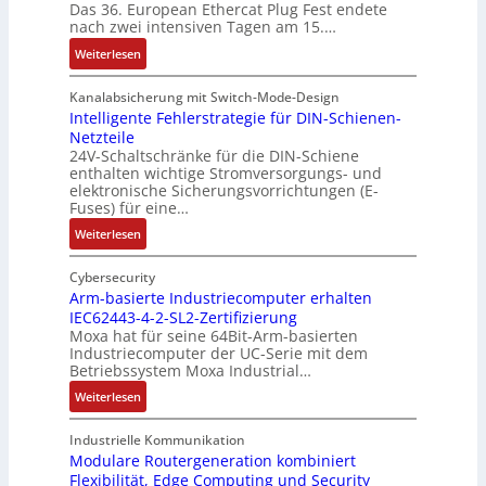
e
Das 36. European Ethercat Plug Fest endete
A
h
e
s
nach zwei intensiven Tagen am 15.…
n
e
n
e
r
:
r
s
Weiterlesen
e
R
m
o
d
e
i
u
Kanalabsicherung mit Switch-Mode-Design
u
k
s
v
Intelligente Fehlerstrategie für DIN-Schienen-
z
Netzteile
o
c
e
i
24V-Schaltschränke für die DIN-Schiene
r
h
r
enthalten wichtige Stromversorgungs- und
e
d
e
ä
elektronische Sicherungsvorrichtungen (E-
r
b
G
n
Fuses) für eine…
e
e
e
i
n
:
Weiterlesen
t
h
t
A
I
e
ä
ä
u
n
Cybersecurity
i
u
t
f
t
Arm-basierte Industriecomputer erhalten
l
s
b
IEC62443-4-2-SL2-Zertifizierung
w
e
i
e
e
Moxa hat für seine 64Bit-Arm-basierten
a
l
g
d
g
Industriecomputer der UC-Serie mit dem
n
l
u
e
i
Betriebssystem Moxa Industrial…
d
i
n
h
n
:
Weiterlesen
,
g
g
n
n
A
K
e
b
u
t
r
o
n
Industrielle Kommunikation
e
n
a
m
Modulare Routergeneration kombiniert
s
t
i
g
n
Flexibilität, Edge Computing und Security
-
t
e
m
e
d