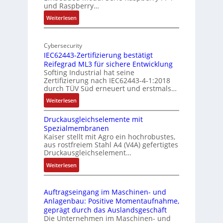
und Raspberry…
l
e
:
Weiterlesen
-
r
M
I
E
o
n
d
Cybersecurity
b
d
g
IEC62443-Zertifizierung bestätigt
i
u
e
Reifegrad ML3 für sichere Entwicklung
l
s
Softing Industrial hat seine
f
t
Zertifizierung nach IEC62443-4-1:2018
u
r
durch TÜV Süd erneuert und erstmals…
n
i
:
Weiterlesen
k
e
I
m
-
Druckausgleichselemente mit
E
o
P
Spezialmembranen
C
d
C
Kaiser stellt mit Agro ein hochrobustes,
6
u
l
aus rostfreiem Stahl A4 (V4A) gefertigtes
2
l
ä
Druckausgleichselement…
4
e
s
:
Weiterlesen
4
b
s
D
3
r
t
r
-
i
s
Auftragseingang im Maschinen- und
u
Z
n
i
Anlagenbau: Positive Momentaufnahme,
c
e
g
c
geprägt durch das Auslandsgeschäft
k
r
e
h
Die Unternehmen im Maschinen- und
a
t