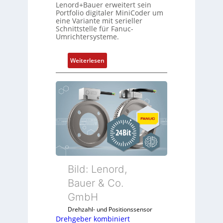
Lenord+Bauer erweitert sein
Portfolio digitaler MiniCoder um
eine Variante mit serieller
Schnittstelle für Fanuc-
Umrichtersysteme.
:
Weiterlesen
D
r
e
h
g
e
b
e
r
k
Bild: Lenord,
o
Bauer & Co.
m
GmbH
b
i
Drehzahl- und Positionssensor
n
Drehgeber kombiniert