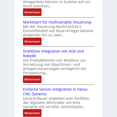
Anlagenbau können in Summe auf ein
n
f
u
i
leicht positives…
4
l
s
f
G
e
:
Weiterlesen
g
i
u
x
A
l
z
n
i
Marktstart für multivariable Steuerung
u
e
i
Mit der Steuerung MultiControl II
d
b
f
i
e
Einzel/Parallel von Rose+Krieger können
5
e
t
c
Anwender bis zu zwei…
r
G
l
r
h
u
a
:
Weiterlesen
f
a
s
n
u
M
ü
g
e
g
Drahtlose Integration von AGV und
f
a
r
s
l
b
Robotik
d
r
d
e
e
e
Die Produktfamilie von Modibus zur
e
k
i
i
m
Vernetzung von Maschinen- und
s
n
t
e
n
Anlagensteuerungen ermöglicht die
e
t
R
s
A
g
Fernwartung…
n
ä
a
t
n
a
t
:
Weiterlesen
t
s
a
w
n
e
D
i
p
r
e
g
m
Einfache Sensor-Integration in Fanuc
r
g
b
t
n
i
CNC-Systeme
i
a
t
e
f
d
m
Lenord+Bauer erweitert sein Portfolio
t
h
R
r
ü
u
M
der digitalen MiniCoder um eine
S
t
e
r
r
n
Variante mit serieller Schnittstelle…
a
p
l
i
y
m
g
s
:
Weiterlesen
e
o
f
P
u
k
c