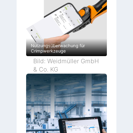
Nutzungsüberwachung für
Crimpwerkzeuge
Bild: Weidmüller GmbH
& Co. KG