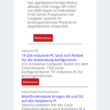
Das applikationsfertige Modul
g
r
aReady.COM Conga-HPC/cRX1
c
mit AMD Ryzen AI Embedded
X100 Series Prozessoren hat
a
Congatec speziell für
t
leistungsintensive Physical-AI-
-
Applikationen entwickelt.
A
r
:
Weiterlesen
c
P
h
h
Industrie-PC
i
y
19-Zoll-Industrie-PC lässt sich flexibel
t
s
für die Anwendung konfigurieren
e
i
ICO Innovative Computer bietet mit dem
k
Controlmaster 1785 einen
c
konfigurierbaren 19“-Industrie-PC für
t
a
leistungsintensive…
u
l
:
Weiterlesen
r
-
1
A
9
Industrielle Kommunikation
I
-
Mobilfunkmodule bringen 4G und 5G
a
auf den Raspberry Pi
Z
Spectra erweitert mit der Calyx
n
o
Embedded Modul Serie Raspberry Pi 4
l
d