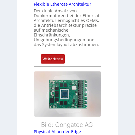
s
Flexible Ethercat-Architektur
u
o
Der duale Ansatz von
n
Dunkermotoren bei der Ethercat-
r
d
Architektur ermöglicht es OEMs,
g
die Antriebsarchitektur präzise
Z
t
auf mechanische
u
Einschränkungen,
f
s
Umgebungsbedingungen und
ü
das Systemlayout abzustimmen.
t
r
a
m
n
:
Weiterlesen
e
d
F
h
s
l
r
ü
e
L
b
x
e
e
i
i
r
b
s
w
l
t
a
e
u
c
E
n
h
t
Bild: Congatec AG
g
u
h
Physical-AI an der Edge
n
e