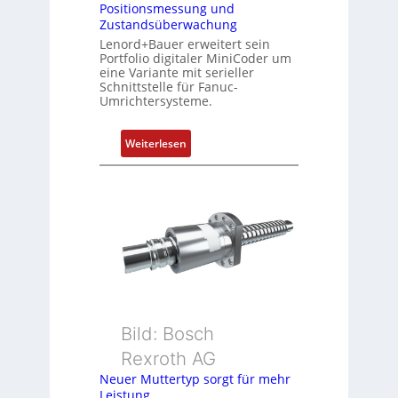
Positionsmessung und
i
Zustandsüberwachung
e
Lenord+Bauer erweitert sein
r
Portfolio digitaler MiniCoder um
t
eine Variante mit serieller
P
Schnittstelle für Fanuc-
Umrichtersysteme.
o
s
i
:
Weiterlesen
t
D
i
r
o
e
n
h
s
g
m
e
e
b
s
e
s
r
u
k
Bild: Bosch
n
o
Rexroth AG
g
m
Neuer Muttertyp sorgt für mehr
u
b
Leistung