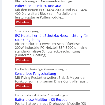
m
6
l
Überbrückung von Netzunterbrechnungen
u
a
k
s
u
e
f
l
Puffermodule mit 20 und 40A
k
h
e
s
m
Mit den neuen PCC-1424-200-0 und PCC-1424-
e
A
t
m
t
e
V
400-0 erweitert Block sein Portfolio um
h
b
u
e
i
b
o
leistungsstarke Puffermodule…
l
o
r
,
n
e
r
:
Weiterlesen
e
u
g
g
s
s
P
n
t
e
l
u
t
t
Stromversorgung
4
A
f
p
e
ä
a
IPC-Netzteil erhält Schutzlackbeschichtung für
f
,
u
r
i
t
e
n
raue Umgebungen
3
t
ä
t
r
i
d
Bicker Elektronik erweitert sein lüfterloses
m
M
o
g
e
g
200W-Industrie-PC-Netzteil BEP-520C um eine
d
o
i
m
t
r
standardmäßige Schutzlackbeschichtung
e
d
e
l
a
(Conformal Coating).
u
d
b
n
s
l
l
t
u
e
:
J
Weiterlesen
V
e
i
i
I
r
i
a
m
D
P
o
o
i
c
S
Für Hochschwindigkeitsanwendungen
h
C
M
t
n
n
h
P
Sensorlose Fangschaltung
-
r
A
2
e
N
e
Mit Flying Restart erweitert Sieb & Meyer den
d
N
0
e
E
e
Funktionsumfang seiner Drive Controller aus…
n
x
u
a
s
t
l
n
A
p
:
s
z
Weiterlesen
z
e
d
S
t
r
a
A
4
i
k
e
e
b
n
0
Für sicherheitskritische Anwendungen
u
e
n
i
t
A
e
d
Batterielose Multiturn-Kit Encoder
s
l
s
l
r
o
e
i
Posital hat zwei neue Drehgeber-Modelle (Kit
i
l
e