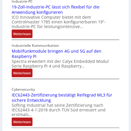
Industrie-PC
19-Zoll-Industrie-PC lässt sich flexibel für die
Anwendung konfigurieren
ICO Innovative Computer bietet mit dem
Controlmaster 1785 einen konfigurierbaren 19“-
Industrie-PC für leistungsintensive…
:
Weiterlesen
1
9
Industrielle Kommunikation
-
Mobilfunkmodule bringen 4G und 5G auf den
Raspberry Pi
Z
Spectra erweitert mit der Calyx Embedded Modul
o
Serie Raspberry Pi 4 und Raspberry…
l
l
:
Weiterlesen
-
M
I
o
n
Cybersecurity
b
IEC62443-Zertifizierung bestätigt Reifegrad ML3 für
d
i
sichere Entwicklung
u
l
Softing Industrial hat seine Zertifizierung nach
s
f
IEC62443-4-1:2018 durch TÜV Süd erneuert und
t
u
erstmals…
r
n
:
Weiterlesen
i
k
I
e
m