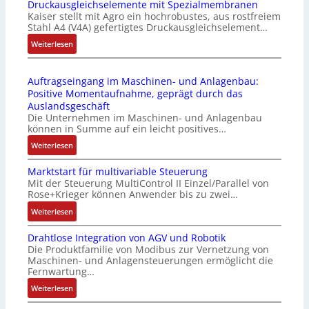
Druckausgleichselemente mit Spezialmembranen
E
-
o
Kaiser stellt mit Agro ein hochrobustes, aus rostfreiem
C
P
d
Stahl A4 (V4A) gefertigtes Druckausgleichselement…
6
C
u
2
:
Weiterlesen
l
l
4
D
ä
e
4
r
s
b
Auftragseingang im Maschinen- und Anlagenbau:
3
u
s
r
Positive Momentaufnahme, geprägt durch das
-
c
t
i
Auslandsgeschäft
Z
k
s
n
Die Unternehmen im Maschinen- und Anlagenbau
e
a
i
g
können in Summe auf ein leicht positives…
r
u
c
e
:
Weiterlesen
t
s
h
n
A
i
g
f
4
Marktstart für multivariable Steuerung
u
f
l
l
G
Mit der Steuerung MultiControl II Einzel/Parallel von
f
i
e
e
u
Rose+Krieger können Anwender bis zu zwei…
t
z
i
x
n
r
:
Weiterlesen
i
c
i
d
a
M
e
h
b
5
Drahtlose Integration von AGV und Robotik
g
a
r
s
e
G
Die Produktfamilie von Modibus zur Vernetzung von
s
r
u
e
l
a
Maschinen- und Anlagensteuerungen ermöglicht die
e
k
n
l
f
u
Fernwartung…
i
t
g
e
ü
f
:
Weiterlesen
n
s
b
m
r
d
D
g
t
e
e
d
e