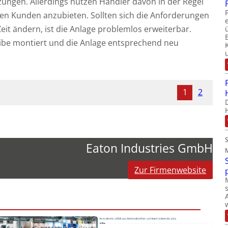
gen. Allerdings nutzen Händler davon in der Regel
hren Kunden anzubieten. Sollten sich die Anforderungen
eit ändern, ist die Anlage problemlos erweiterbar.
ibe montiert und die Anlage entsprechend neu
1
2
Eaton Industries GmbH
Zur Firmenwebsite