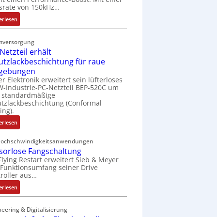
t
srate von 150kHz…
e
:
erlesen
r
V
i
e
e
mversorgung
r
l
Netzteil erhält
b
o
utzlackbeschichtung für raue
e
s
gebungen
s
e
er Elektronik erweitert sein lüfterloses
s
M
-Industrie-PC-Netzteil BEP-520C um
e
u
e standardmäßige
r
tzlackbeschichtung (Conformal
l
ing).
t
t
e
i
:
erlesen
L
t
I
a
u
P
Hochschwindigkeitsanwendungen
s
r
sorlose Fangschaltung
C
e
n
Flying Restart erweitert Sieb & Meyer
-
r
Funktionsumfang seiner Drive
-
N
roller aus…
t
K
e
r
i
t
:
erlesen
i
t
z
S
a
E
t
e
eering & Digitalisierung
n
n
e
n