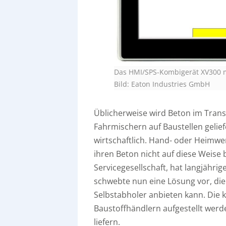
Das HMI/SPS-Kombigerät XV300 mi
Bild: Eaton Industries GmbH
Üblicherweise wird Beton im Tran
Fahrmischern auf Baustellen geliefe
wirtschaftlich. Hand- oder Heimwe
ihren Beton nicht auf diese Weise
Servicegesellschaft, hat langjähr
schwebte nun eine Lösung vor, die 
Selbstabholer anbieten kann. Die k
Baustoffhändlern aufgestellt wer
liefern.