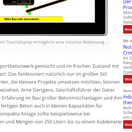
Der 
Pro
Mits
Soft
Dat
Weit
Mit 
t Touchdisplay ermöglicht eine intuitive Bedienung.
–
Nut
Cri
Im 
häng
sportbetonwerk gemischt und im frischen Zustand mit
Ver
Zuve
rt. Das funktioniert natürlich nur im großen Stil
Weit
rker, die kleinere Projekte umsetzen möchten, können
 beziehen. Arne Gertgens, Geschäftsführer der Getec
Sens
Ind
ige Erfahrung im Bau großer Betonmischanlagen und ihm
the
fertigen Beton auch in kleinen Kapazitäten für
Avib
Sch
ompakte Anlage sollte beispielsweise bei
um 
den und Mengen von 250 Litern bis zu einem Kubikmeter
Weit