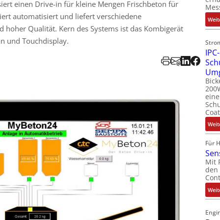
siert einen Drive-in für kleine Mengen Frischbeton für
Mes
iert automatisiert und liefert verschiedene
Weit
 hoher Qualität. Kern des Systems ist das Kombigerät
on und Touchdisplay.
Stro
IPC-
Sch
Um
Bick
200W
ein
Schu
Coat
Weit
Für 
Sen
Mit 
den 
Cont
Weit
Engin