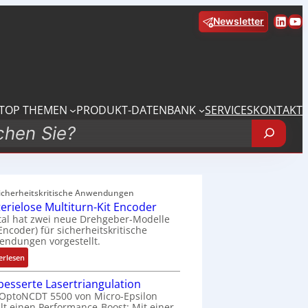
Linke
Yo
Newsletter
TOP THEMEN
PRODUKT-DATENBANK
SERVICES
KONTAKT
sicherheitskritische Anwendungen
terielose Multiturn-Kit Encoder
tal hat zwei neue Drehgeber-Modelle
 Encoder) für sicherheitskritische
ndungen vorgestellt.
:
erlesen
B
besserte Lasertriangulation
a
OptoNCDT 5500 von Micro-Epsilon
t
lt einen Performance-Boost: Mit einer