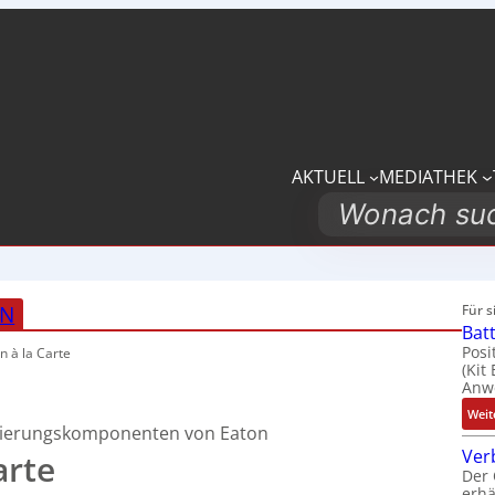
AKTUELL
MEDIATHEK
Search
EN
Für 
Bat
Posi
n à la Carte
(Kit
Anwe
Weit
isierungskomponenten von Eaton
Ver
arte
Der 
erhä