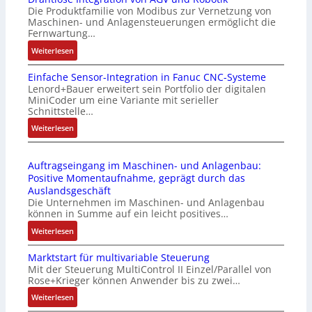
Die Produktfamilie von Modibus zur Vernetzung von
Maschinen- und Anlagensteuerungen ermöglicht die
Fernwartung…
:
Weiterlesen
D
Einfache Sensor-Integration in Fanuc CNC-Systeme
r
Lenord+Bauer erweitert sein Portfolio der digitalen
a
MiniCoder um eine Variante mit serieller
h
Schnittstelle…
t
:
Weiterlesen
l
E
o
i
s
Auftragseingang im Maschinen- und Anlagenbau:
n
e
Positive Momentaufnahme, geprägt durch das
f
I
Auslandsgeschäft
a
n
Die Unternehmen im Maschinen- und Anlagenbau
c
t
können in Summe auf ein leicht positives…
h
e
:
Weiterlesen
e
g
A
S
r
Marktstart für multivariable Steuerung
u
e
a
Mit der Steuerung MultiControl II Einzel/Parallel von
f
n
t
Rose+Krieger können Anwender bis zu zwei…
t
s
i
r
:
Weiterlesen
o
o
a
M