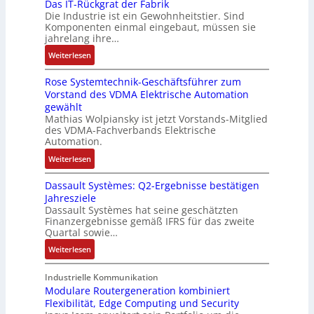
r
Das IT-Rückgrat der Fabrik
l
c
b
n
n
Die Industrie ist ein Gewohnheitstier. Sind
b
o
h
e
d
t
Komponenten einmal eingebaut, müssen sie
e
s
a
i
i
a
jahrelang ihre…
s
e
l
t
e
u
:
s
Weiterlesen
M
t
s
r
f
D
e
u
u
k
t
n
Rose Systemtechnik-Geschäftsführer zum
a
r
l
n
r
a
Vorstand des VDMA Elektrische Automation
s
t
t
g
ä
h
gewählt
I
e
i
f
m
Mathias Wolpiansky ist jetzt Vorstands-Mitglied
T
L
t
t
e
des VDMA-Fachverbands Elektrische
-
a
u
e
Automation.
,
R
s
r
g
:
Weiterlesen
ü
e
n
e
R
c
r
-
p
Dassault Systèmes: Q2-Ergebnisse bestätigen
o
k
t
K
r
Jahresziele
s
g
r
i
Dassault Systèmes hat seine geschätzten
ä
e
r
i
t
Finanzergebnisse gemäß IFRS für das zweite
g
S
a
a
E
Quartal sowie…
t
y
t
n
n
d
:
Weiterlesen
s
d
g
c
u
D
t
e
u
o
r
a
Industrielle Kommunikation
e
r
l
d
c
s
Modulare Routergeneration kombiniert
m
F
a
e
h
Flexibilität, Edge Computing und Security
s
t
a
t
r