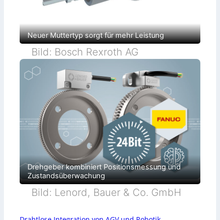
Neuer Muttertyp sorgt für mehr Leistung
Bild: Bosch Rexroth AG
Drehgeber kombiniert Positionsmessung und
Zustandsüberwachung
Bild: Lenord, Bauer & Co. GmbH
Drahtlose Integration von AGV und Robotik