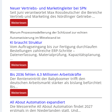
r
n
g
a
-
v
Neuer Vertriebs- und Marketingleiter bei SPN
s
r
I
o
Seit Juni verantwortet Max Rossdeutscher die Bereiche
e
k
n
n
Vertrieb und Marketing des Nördlinger Getriebe-…
i
t
t
A
:
Weiterlesen
n
s
e
G
N
g
t
g
V
e
Warum Prozessmodellierung der Schlüssel zur echten
a
a
r
u
u
n
r
Automatisierung im Mittelstand ist
a
n
e
g
t
KI braucht Struktur
t
d
r
Vom Auftragseingang bis zur Fertigung durchlaufen
i
f
i
R
Bestellungen zahlreiche ERP-Schritte –
V
m
ü
o
o
Datenerfassung, Materialprüfung, Kapazitätsplanung.
e
M
r
n
b
…
r
a
m
i
o
:
Weiterlesen
t
s
u
n
t
K
r
c
l
F
i
Bis 2036 fehlen 4,3 Millionen Arbeitskräfte
I
i
h
t
a
k
Der Renteneintritt der Babyboomer trifft den
b
e
i
i
n
deutschen Arbeitsmarkt stärker als bislang befürchtet:
r
b
n
v
u
Bis…
a
s
e
a
c
:
Weiterlesen
u
-
n
r
C
B
c
u
-
i
N
All About Automation expandiert
i
h
n
u
a
C
Die Messereihe All About Automation findet 2027
s
t
d
n
b
-
erstmals in den Niederlanden statt. Und…
2