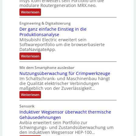
Insys Icom erweitert sein Portfolio um die
d
a
e
b
i
modulare Routergeneration MRX.neo.
a
u
c
r
o
:
Weiterlesen
s
l
h
i
n
M
A
t
n
o
k
Engineering & Digitalisierung
u
S
d
i
Der ganz einfache Einstieg in die
u
s
y
k
l
Produktionsanalyse
l
s
-
a
Mitsubishi Electric erweitert sein
a
t
r
G
Softwareportfolio um die browserbasierte
e
n
è
e
DataNavigateApp.
R
d
m
s
o
:
Weiterlesen
s
e
u
c
D
t
g
s
e
h
e
Mit dem Smartphone auslesbar
r
e
:
ä
r
Nutzungsüberwachung für Crimpwerkzeuge
g
g
s
Q
f
a
Im Schaltschrank- und Maschinenbau hängt
e
c
n
2
t
die Qualität elektrischer Verbindungen
n
z
h
-
maßgeblich von der Zuverlässigkeit…
e
s
e
r
ä
E
f
i
:
Weiterlesen
a
n
f
r
N
ü
t
f
u
t
g
i
h
Sensorik
a
t
o
e
c
r
Induktiver Wegsensor überwacht thermische
z
n
h
u
b
Gehäusedehnungen
e
k
e
n
n
Avibia erweitert sein Portfolio zur
o
r
E
g
m
Schwingungs- und Zustandsüberwachung um
i
i
s
z
b
den induktiven Wegsensor HEP-100…
n
ü
s
u
i