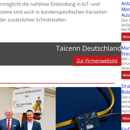
Anl
ermöglicht die nahtlose Einbindung in IoT- und
Mom
steme sind auch in kundenspezifischen Varianten
Aus
der zusätzlichen Schnittstellen.
Die
Anl
leic
Weit
Taicenn Deutschland
Mar
Ste
Mit 
Zur Firmenwebsite
Einz
Anw
Weit
Dra
Rob
Die 
Ver
Anla
Fer
Weit
Ein