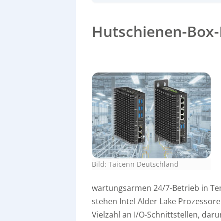
für verschiedene Intel Alder Lake Prozessoren
LAN-Ports, COM, USB 2.0, HDMI und mehr, und 
Schutz.
Hutschienen-Box-
Bild: Taicenn Deutschland
wartungsarmen 24/7-Betrieb in Te
stehen Intel Alder Lake Prozessore
Vielzahl an I/O-Schnittstellen, dar