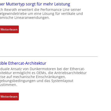
t
e
er Muttertyp sorgt für mehr Leistung
P
b
ch Rexroth erweitert die Performance Line seiner
o
e
elgewindetriebe um eine Lösung für vertikale und
amische Linearanwendungen.
s
r
i
k
t
o
:
Weiterlesen
i
m
N
o
b
e
n
i
u
s
n
e
m
i
r
e
e
M
xible Ethercat-Architektur
s
r
u
 duale Ansatz von Dunkermotoren bei der Ethercat-
s
t
t
hitektur ermöglicht es OEMs, die Antriebsarchitektur
u
P
t
zise auf mechanische Einschränkungen,
n
o
ebungsbedingungen und das Systemlayout
e
ustimmen.
g
s
r
u
i
t
n
t
:
Weiterlesen
y
d
i
F
p
Z
o
l
s
u