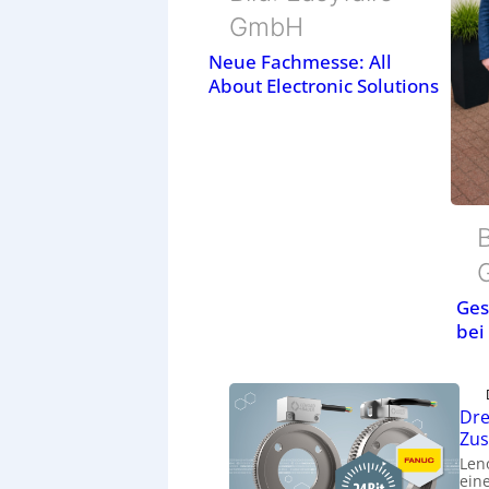
GmbH
Neue Fachmesse: All
About Electronic Solutions
B
Ges
bei
Dre
Zu
Len
eine