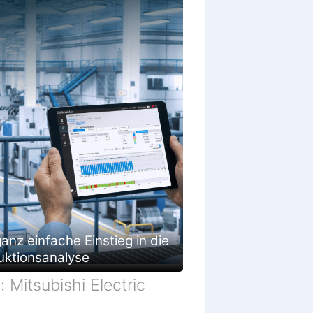
anz einfache Einstieg in die
uktionsanalyse
d: Mitsubishi Electric