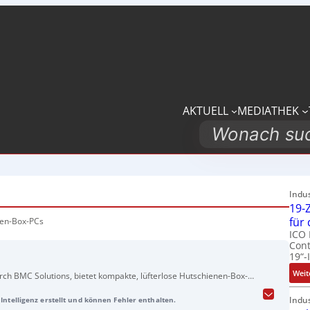
AKTUELL
MEDIATHEK
Search
Indu
19-Z
für
nen-Box-PCs
ICO 
Cont
19“-
Weit
rch BMC Solutions, bietet kompakte, lüfterlose Hutschienen-Box-
.0-Anwendungen eignen. Die PCs sind 115 x 140 mm groß, haben ein
Indu
Intelligenz erstellt und können Fehler enthalten.
ngsarmen Betrieb bei Temperaturen von -25 bis +60 Grad und sind