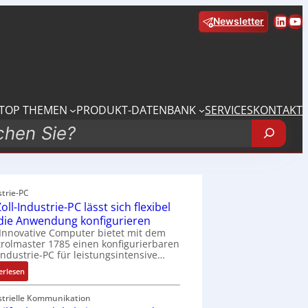
Linke
Yo
Newsletter
TOP THEMEN
PRODUKT-DATENBANK
SERVICES
KONTAKT
strie-PC
oll-Industrie-PC lässt sich flexibel
 die Anwendung konfigurieren
Innovative Computer bietet mit dem
rolmaster 1785 einen konfigurierbaren
Industrie-PC für leistungsintensive…
:
erlesen
1
9
strielle Kommunikation