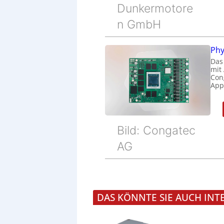
Dunkermotore
n GmbH
Phy
Das
mit
Cong
Appl
Bild: Congatec
AG
DAS KÖNNTE SIE AUCH INT