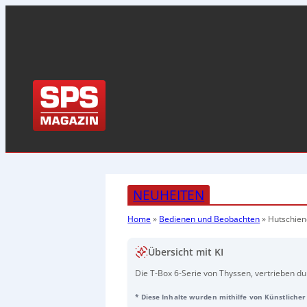
NEUHEITEN
Home
»
Bedienen und Beobachten
»
Hutschie
Übersicht mit KI
Die T-Box 6-Serie von Thyssen, vertrieben du
PCs, die sich ideal für IoT- und Industrie 4
* Diese Inhalte wurden mithilfe von Künstlicher 
robustes Aluminiumgehäuse für einen wartu