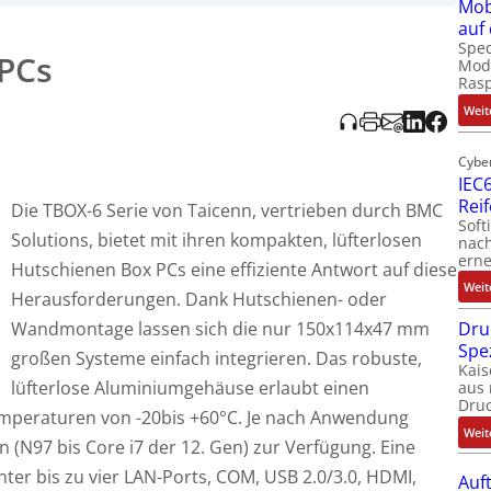
Mob
 ausgelegt. Sie bieten zahlreiche I.O.-Schnittstellen, darunter 4
auf
sind in kundenspezifischen Varianten erhältlich, z.B. mit IP65-
Spec
PCs
Modu
Ras
Weit
Cybe
IEC6
Rei
Die TBOX-6 Serie von Taicenn, vertrieben durch BMC
Soft
Solutions, bietet mit ihren kompakten, lüfterlosen
nach
erne
Hutschienen Box PCs eine effiziente Antwort auf diese
Weit
Herausforderungen. Dank Hutschienen- oder
Dru
Wandmontage lassen sich die nur 150x114x47 mm
Spe
großen Systeme einfach integrieren. Das robuste,
Kais
lüfterlose Aluminiumgehäuse erlaubt einen
aus 
Dru
mperaturen von -20bis +60°C. Je nach Anwendung
Weit
n (N97 bis Core i7 der 12. Gen) zur Verfügung. Eine
unter bis zu vier LAN-Ports, COM, USB 2.0/3.0, HDMI,
Auf