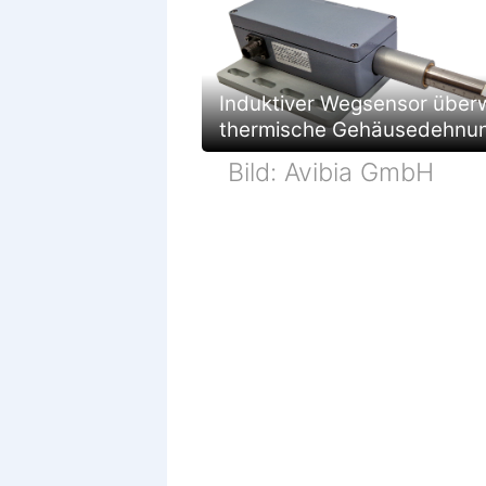
Induktiver Wegsensor über
thermische Gehäusedehnu
Bild: Avibia GmbH