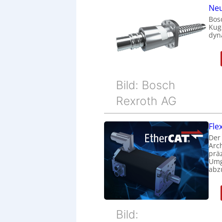
Neu
Bos
Kug
dyn
Bild: Bosch
Rexroth AG
Fle
Der
Arc
prä
Umg
abz
Bild: