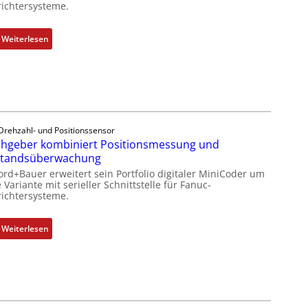
ichtersysteme.
:
Weiterlesen
D
r
e
h
g
e
Drehzahl- und Positionssensor
b
hgeber kombiniert Positionsmessung und
e
standsüberwachung
r
ord+Bauer erweitert sein Portfolio digitaler MiniCoder um
k
 Variante mit serieller Schnittstelle für Fanuc-
ichtersysteme.
o
m
b
:
Weiterlesen
i
D
n
r
i
e
e
h
r
g