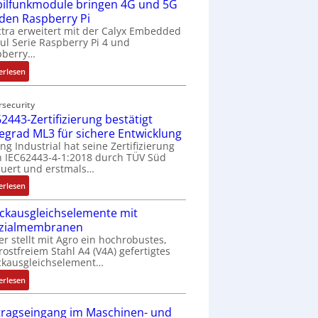
ilfunkmodule bringen 4G und 5G
-
Z
 den Raspberry Pi
o
tra erweitert mit der Calyx Embedded
l Serie Raspberry Pi 4 und
l
pberry…
l
-
:
erlesen
I
M
n
o
rsecurity
d
b
2443-Zertifizierung bestätigt
u
i
fegrad ML3 für sichere Entwicklung
s
l
ing Industrial hat seine Zertifizierung
t
f
 IEC62443-4-1:2018 durch TÜV Süd
r
u
uert und erstmals…
i
n
:
erlesen
e
k
I
-
m
ckausgleichselemente mit
E
P
o
zialmembranen
C
C
d
er stellt mit Agro ein hochrobustes,
6
l
u
rostfreiem Stahl A4 (V4A) gefertigtes
2
ä
l
ckausgleichselement…
4
s
e
:
4
erlesen
s
b
D
3
t
r
r
-
tragseingang im Maschinen- und
s
i