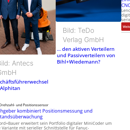
CNC
Leno
digi
seri
Weit
Bild: TeDo
Verlag GmbH
… den aktiven Verteilern
und Passivverteilern von
Bihl+Wiedemann?
ild: Antecs
GmbH
chäftsführerwechsel
 Alphitan
Drehzahl- und Positionssensor
hgeber kombiniert Positionsmessung und
standsüberwachung
ord+Bauer erweitert sein Portfolio digitaler MiniCoder um
 Variante mit serieller Schnittstelle für Fanuc-