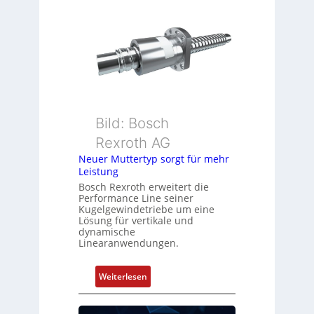
r
o
e
n
h
s
g
m
e
e
b
s
e
s
r
u
k
Bild: Bosch
n
o
Rexroth AG
g
m
Neuer Muttertyp sorgt für mehr
u
b
Leistung
n
i
Bosch Rexroth erweitert die
d
n
Performance Line seiner
Z
i
Kugelgewindetriebe um eine
u
Lösung für vertikale und
e
dynamische
s
r
Linearanwendungen.
t
t
a
P
:
Weiterlesen
n
o
N
d
s
e
s
i