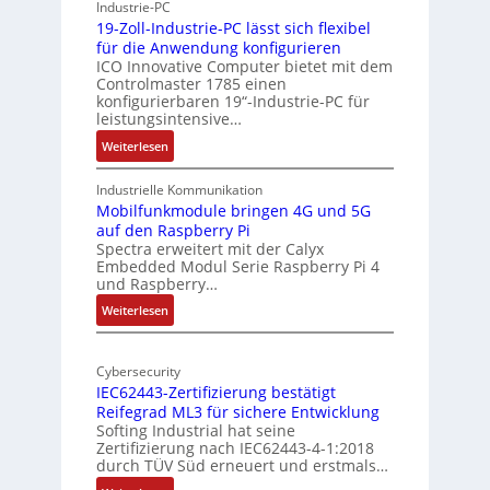
Industrie-PC
i
y
19-Zoll-Industrie-PC lässt sich flexibel
t
s
für die Anwendung konfigurieren
e
i
ICO Innovative Computer bietet mit dem
k
Controlmaster 1785 einen
c
konfigurierbaren 19“-Industrie-PC für
t
a
leistungsintensive…
u
l
:
Weiterlesen
r
-
1
A
9
Industrielle Kommunikation
I
-
Mobilfunkmodule bringen 4G und 5G
a
auf den Raspberry Pi
Z
Spectra erweitert mit der Calyx
n
o
Embedded Modul Serie Raspberry Pi 4
l
d
und Raspberry…
l
e
:
Weiterlesen
-
r
M
I
E
o
n
d
Cybersecurity
b
d
g
IEC62443-Zertifizierung bestätigt
i
u
e
Reifegrad ML3 für sichere Entwicklung
l
s
Softing Industrial hat seine
f
t
Zertifizierung nach IEC62443-4-1:2018
u
r
durch TÜV Süd erneuert und erstmals…
n
i