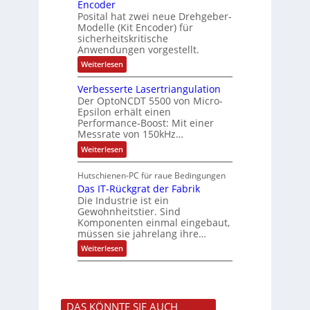
o
Encoder
n
h
r
t
Posital hat zwei neue Drehgeber-
g
ä
l
e
Modelle (Kit Encoder) für
l
o
e
sicherheitskritische
t
s
w
S
Anwendungen vorgestellt.
e
ä
c
F
:
Weiterlesen
h
a
h
B
u
n
l
a
t
g
Verbesserte Lasertriangulation
t
t
z
s
Der OptoNCDT 5500 von Micro-
t
l
c
Epsilon erhält einen
e
a
h
Performance-Boost: Mit einer
r
c
a
i
Messrate von 150kHz…
k
l
e
b
t
:
Weiterlesen
l
e
u
V
o
s
n
e
s
c
Hutschienen-PC für raue Bedingungen
g
r
e
h
Das IT-Rückgrat der Fabrik
b
M
i
e
Die Industrie ist ein
u
c
s
l
Gewohnheitstier. Sind
h
s
t
Komponenten einmal eingebaut,
t
e
i
müssen sie jahrelang ihre…
u
r
t
n
t
:
u
Weiterlesen
g
e
D
r
f
L
a
n
ü
a
s
-
r
s
I
K
r
e
T
i
a
r
DAS KÖNNTE SIE AUCH
-
t
u