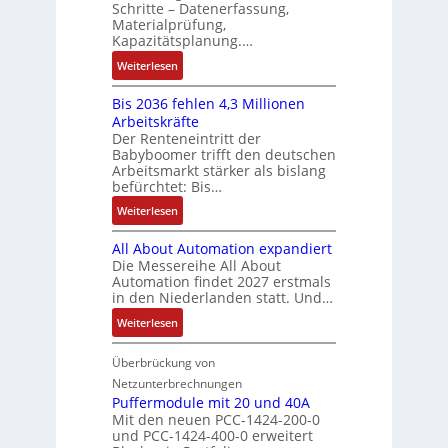
s
N
Schritte – Datenerfassung,
f
t
a
:
C
Materialprüfung,
t
r
u
Q
Kapazitätsplanung.…
-
s
i
f
2
S
:
f
Weiterlesen
e
n
-
y
K
ü
b
a
E
s
Bis 2036 fehlen 4,3 Millionen
I
h
s
h
r
t
Arbeitskräfte
b
r
-
m
g
e
Der Renteneintritt der
r
e
u
e
Babyboomer trifft den deutschen
e
m
a
r
n
,
Arbeitsmarkt stärker als bislang
b
e
u
z
d
befürchtet: Bis…
g
n
c
u
M
e
i
:
Weiterlesen
h
m
a
p
s
B
t
V
r
r
All About Automation expandiert
s
i
S
o
k
ä
Die Messereihe All About
e
s
t
r
e
Automation findet 2027 erstmals
g
b
2
r
s
in den Niederlanden statt. Und…
t
t
e
0
u
t
i
d
:
Weiterlesen
s
3
k
a
n
u
A
t
6
t
n
g
r
l
Überbrückung von
ä
f
u
d
l
c
l
t
e
Netzunterbrechnungen
r
d
e
h
A
i
h
Puffermodule mit 20 und 40A
e
i
d
b
Mit den neuen PCC-1424-200-0
g
l
s
t
a
und PCC-1424-400-0 erweitert
o
e
e
V