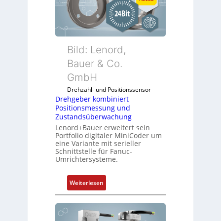
Bild: Lenord,
Bauer & Co.
GmbH
Drehzahl- und Positionssensor
Drehgeber kombiniert
Positionsmessung und
Zustandsüberwachung
Lenord+Bauer erweitert sein
Portfolio digitaler MiniCoder um
eine Variante mit serieller
Schnittstelle für Fanuc-
Umrichtersysteme.
:
Weiterlesen
D
r
e