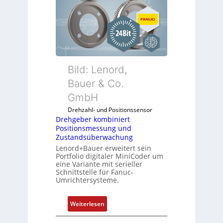
h
g
e
b
e
r
k
Bild: Lenord,
o
Bauer & Co.
m
GmbH
b
i
Drehzahl- und Positionssensor
n
Drehgeber kombiniert
Positionsmessung und
i
Zustandsüberwachung
e
Lenord+Bauer erweitert sein
r
Portfolio digitaler MiniCoder um
t
eine Variante mit serieller
P
Schnittstelle für Fanuc-
Umrichtersysteme.
o
s
i
:
Weiterlesen
t
D
i