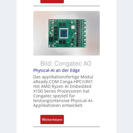
e
d
F
h
s
l
r
ü
e
L
b
x
e
e
i
i
r
b
s
w
l
t
a
e
u
c
E
n
h
t
Bild: Congatec AG
g
u
h
Physical-AI an der Edge
n
e
Das applikationsfertige Modul
g
r
aReady.COM Conga-HPC/cRX1
c
mit AMD Ryzen AI Embedded
X100 Series Prozessoren hat
a
Congatec speziell für
t
leistungsintensive Physical-AI-
-
Applikationen entwickelt.
A
r
:
Weiterlesen
c
P
h
h