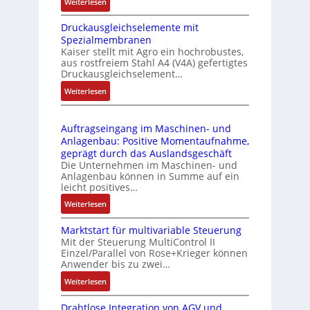
:
Weiterlesen
k
e
I
m
-
Druckausgleichselemente mit
E
o
P
Spezialmembranen
C
d
C
Kaiser stellt mit Agro ein hochrobustes,
6
u
l
aus rostfreiem Stahl A4 (V4A) gefertigtes
2
l
ä
Druckausgleichselement…
4
e
s
:
Weiterlesen
4
b
s
D
3
r
t
r
-
i
s
Auftragseingang im Maschinen- und
u
Z
n
i
Anlagenbau: Positive Momentaufnahme,
c
e
g
c
geprägt durch das Auslandsgeschäft
k
r
e
h
Die Unternehmen im Maschinen- und
a
t
Anlagenbau können in Summe auf ein
n
f
u
i
leicht positives…
4
l
s
f
G
e
:
Weiterlesen
g
i
u
x
A
l
z
n
i
Marktstart für multivariable Steuerung
u
e
i
Mit der Steuerung MultiControl II
d
b
f
i
e
Einzel/Parallel von Rose+Krieger können
5
e
t
c
Anwender bis zu zwei…
r
G
l
r
h
u
a
:
Weiterlesen
f
a
s
n
u
M
ü
g
e
g
Drahtlose Integration von AGV und
f
a
r
s