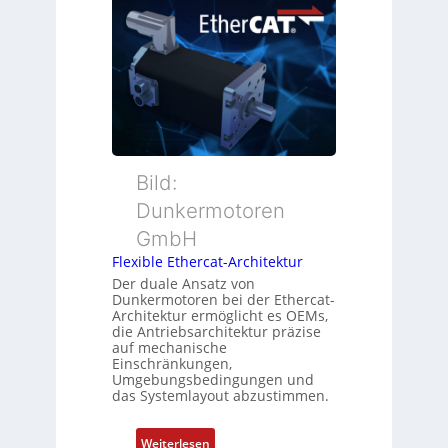
u
ü
t
e
b
i
r
e
o
M
r
n
u
w
s
t
a
m
t
c
e
e
h
s
r
Bild:
u
s
t
n
u
Dunkermotoren
y
g
n
GmbH
p
g
s
Flexible Ethercat-Architektur
u
o
Der duale Ansatz von
n
Dunkermotoren bei der Ethercat-
r
d
Architektur ermöglicht es OEMs,
g
die Antriebsarchitektur präzise
Z
t
auf mechanische
u
Einschränkungen,
f
s
Umgebungsbedingungen und
ü
das Systemlayout abzustimmen.
t
r
a
m
n
:
Weiterlesen