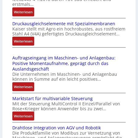
t
u
erstmals…
r
n
:
Weiterlesen
i
k
I
e
m
Druckausgleichselemente mit Spezialmembranen
E
-
o
Kaiser stellt mit Agro ein hochrobustes, aus rostfreiem
C
P
d
Stahl A4 (V4A) gefertigtes Druckausgleichselement…
6
C
u
2
:
Weiterlesen
l
l
4
D
ä
e
4
r
s
b
Auftragseingang im Maschinen- und Anlagenbau:
3
u
s
r
Positive Momentaufnahme, geprägt durch das
-
c
t
i
Auslandsgeschäft
Z
k
s
n
Die Unternehmen im Maschinen- und Anlagenbau
e
a
i
g
können in Summe auf ein leicht positives…
r
u
c
e
:
Weiterlesen
t
s
h
n
A
i
g
f
4
Marktstart für multivariable Steuerung
u
f
l
l
G
Mit der Steuerung MultiControl II Einzel/Parallel von
f
i
e
e
u
Rose+Krieger können Anwender bis zu zwei…
t
z
i
x
n
r
:
Weiterlesen
i
c
i
d
a
M
e
h
b
5
Drahtlose Integration von AGV und Robotik
g
a
r
s
e
G
Die Produktfamilie von Modibus zur Vernetzung von
s
r
u
e
l
a
Maschinen- und Anlagensteuerungen ermöglicht die