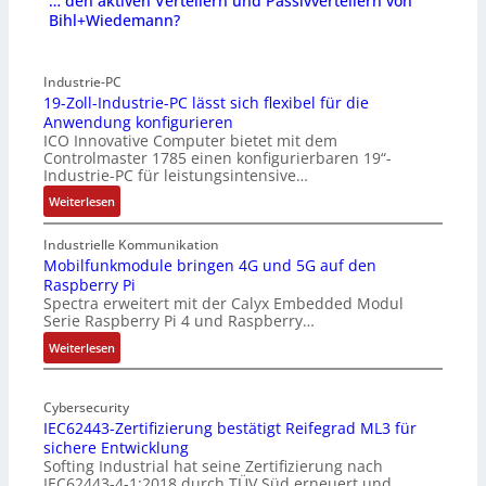
… den aktiven Verteilern und Passivverteilern von
Bihl+Wiedemann?
Industrie-PC
19-Zoll-Industrie-PC lässt sich flexibel für die
Anwendung konfigurieren
ICO Innovative Computer bietet mit dem
Controlmaster 1785 einen konfigurierbaren 19“-
Industrie-PC für leistungsintensive…
:
Weiterlesen
1
9
Industrielle Kommunikation
-
Mobilfunkmodule bringen 4G und 5G auf den
Raspberry Pi
Z
Spectra erweitert mit der Calyx Embedded Modul
o
Serie Raspberry Pi 4 und Raspberry…
l
l
:
Weiterlesen
-
M
I
o
n
Cybersecurity
b
IEC62443-Zertifizierung bestätigt Reifegrad ML3 für
d
i
sichere Entwicklung
u
l
Softing Industrial hat seine Zertifizierung nach
s
f
IEC62443-4-1:2018 durch TÜV Süd erneuert und