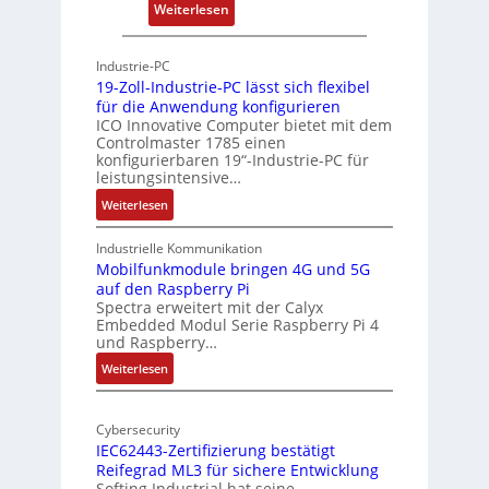
:
Weiterlesen
-
n
P
A
g
h
r
Industrie-PC
y
c
19-Zoll-Industrie-PC lässt sich flexibel
s
h
für die Anwendung konfigurieren
i
ICO Innovative Computer bietet mit dem
i
Controlmaster 1785 einen
c
t
konfigurierbaren 19“-Industrie-PC für
a
e
leistungsintensive…
l
k
:
Weiterlesen
-
t
1
A
u
9
Industrielle Kommunikation
I
r
-
Mobilfunkmodule bringen 4G und 5G
a
auf den Raspberry Pi
Z
Spectra erweitert mit der Calyx
n
o
Embedded Modul Serie Raspberry Pi 4
l
d
und Raspberry…
l
e
:
Weiterlesen
-
r
M
I
E
o
n
d
Cybersecurity
b
d
g
IEC62443-Zertifizierung bestätigt
i
u
e
Reifegrad ML3 für sichere Entwicklung
l
s
Softing Industrial hat seine