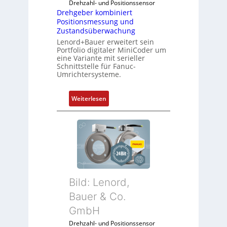
Drehzahl- und Positionssensor
Drehgeber kombiniert
Positionsmessung und
Zustandsüberwachung
Lenord+Bauer erweitert sein
Portfolio digitaler MiniCoder um
eine Variante mit serieller
Schnittstelle für Fanuc-
Umrichtersysteme.
:
Weiterlesen
D
r
e
h
g
e
b
Bild: Lenord,
e
r
Bauer & Co.
k
GmbH
o
Drehzahl- und Positionssensor
m