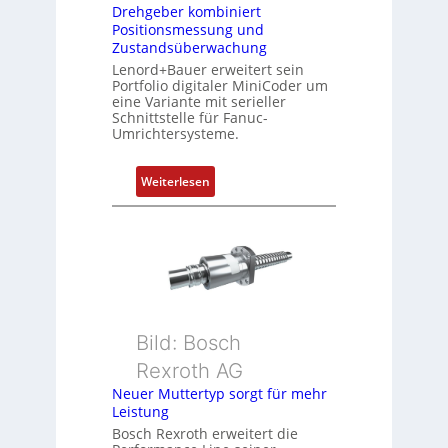
Drehgeber kombiniert
b
Positionsmessung und
i
Zustandsüberwachung
n
Lenord+Bauer erweitert sein
i
Portfolio digitaler MiniCoder um
eine Variante mit serieller
e
Schnittstelle für Fanuc-
r
Umrichtersysteme.
t
P
:
Weiterlesen
o
D
s
r
i
e
t
h
i
g
o
e
n
b
s
Bild: Bosch
e
m
Rexroth AG
r
e
k
Neuer Muttertyp sorgt für mehr
s
Leistung
o
s
m
Bosch Rexroth erweitert die
u