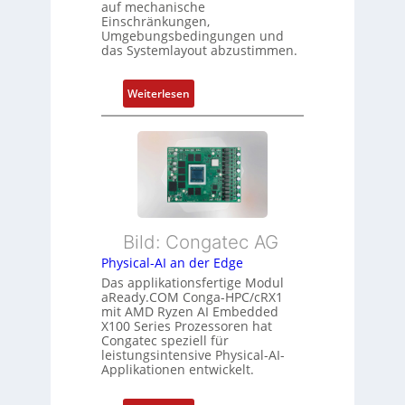
o
u
auf mechanische
g
r
Einschränkungen,
n
Umgebungsbedingungen und
u
g
g
das Systemlayout abzustimmen.
n
t
d
f
:
Z
Weiterlesen
ü
F
u
r
l
s
m
e
t
e
x
a
h
i
n
r
b
d
L
l
s
e
Bild: Congatec AG
e
ü
i
Physical-AI an der Edge
E
b
s
Das applikationsfertige Modul
t
e
t
aReady.COM Conga-HPC/cRX1
h
r
u
mit AMD Ryzen AI Embedded
e
w
n
X100 Series Prozessoren hat
r
Congatec speziell für
a
g
leistungsintensive Physical-AI-
c
c
Applikationen entwickelt.
a
h
t
u