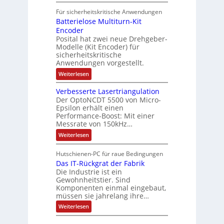
t
i
t
e
r
i
Für sicherheitskritische Anwendungen
l
n
ä
e
Batterielose Multiturn-Kit
o
s
f
r
o
Encoder
n
h
r
t
Posital hat zwei neue Drehgeber-
g
ä
l
e
Modelle (Kit Encoder) für
l
o
e
sicherheitskritische
t
s
w
S
Anwendungen vorgestellt.
e
ä
c
F
:
Weiterlesen
h
a
h
B
u
n
l
a
t
g
Verbesserte Lasertriangulation
t
t
z
s
Der OptoNCDT 5500 von Micro-
t
l
c
Epsilon erhält einen
e
a
h
Performance-Boost: Mit einer
r
c
a
i
Messrate von 150kHz…
k
l
e
b
t
:
Weiterlesen
l
e
u
V
o
s
n
e
s
c
Hutschienen-PC für raue Bedingungen
g
r
e
h
Das IT-Rückgrat der Fabrik
b
M
i
e
Die Industrie ist ein
u
c
s
l
Gewohnheitstier. Sind
h
s
t
Komponenten einmal eingebaut,
t
e
i
müssen sie jahrelang ihre…
u
r
t
n
t
:
u
Weiterlesen
g
e
D
r
f
L
a
n
ü