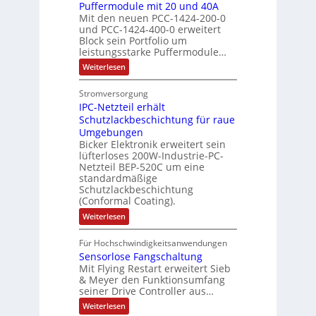
h
A
i
h
Puffermodule mit 20 und 40A
e
i
d
b
Mit den neuen PCC-1424-200-0
g
l
s
t
a
und PCC-1424-400-0 erweitert
o
e
e
V
Block sein Portfolio um
e
s
u
n
n
D
leistungsstarke Puffermodule…
r
A
t
J
4
M
:
b
Weiterlesen
u
A
a
,
P
A
e
s
u
h
3
u
E
Stromversorgung
i
l
f
t
r
M
l
IPC-Netzteil erhält
f
S
a
o
e
i
e
e
Schutzlackbeschichtung für raue
P
n
m
s
l
r
k
Umgebungen
N
d
m
a
z
l
Bicker Elektronik erweitert sein
t
o
s
t
i
i
lüfterloses 200W-Industrie-PC-
d
r
g
i
u
e
o
Netzteil BEP-520C um eine
i
e
l
o
standardmäßige
l
n
s
e
s
Schutzlackbeschichtung
n
e
e
m
c
(Conformal Coating).
c
e
i
n
h
t
h
:
Weiterlesen
x
A
e
2
I
ä
p
r
0
P
A
f
Für Hochschwindigkeitsanwendungen
a
u
C
b
u
n
t
Sensorlose Fangschaltung
-
n
e
d
t
N
Mit Flying Restart erweitert Sieb
d
i
4
e
o
& Meyer den Funktionsumfang
0
i
t
t
seiner Drive Controller aus…
m
A
z
e
s
t
a
:
Weiterlesen
r
k
e
S