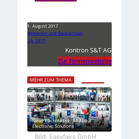
1. August 2017
Bedienen und Beobachten
29/ 2017
Kontron S&T AG
Zur Firmenwebsite
MEHR ZUM THEMA
Neue Fachmesse: All About
Electronic Solutions
Bild: Easyfairs GmbH