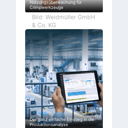
Nutzungsüberwachung für
Crimpwerkzeuge
Bild: Weidmüller GmbH
& Co. KG
Der ganz einfache Einstieg in die
Produktionsanalyse