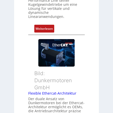
Performance Line seiner
b
n
Kugelgewindetriebe um eine
i
g
Lösung für vertikale und
n
dynamische
u
Linearanwendungen.
i
n
e
d
r
:
Weiterlesen
Z
t
N
u
P
e
s
o
u
t
s
e
a
i
r
n
t
M
d
i
u
s
o
t
ü
Bild:
n
t
b
Dunkermotoren
s
e
e
m
GmbH
r
r
e
t
Flexible Ethercat-Architektur
w
s
y
a
Der duale Ansatz von
s
Dunkermotoren bei der Ethercat-
p
c
Architektur ermöglicht es OEMs,
u
s
h
die Antriebsarchitektur präzise
n