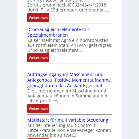
f
t
Zertifizierung nach IEC62443-4-1:2018
u
r
durch TÜV Süd erneuert und erstmals…
n
i
:
Weiterlesen
k
e
I
m
-
Druckausgleichselemente mit
E
o
P
Spezialmembranen
C
d
C
Kaiser stellt mit Agro ein hochrobustes,
6
u
l
aus rostfreiem Stahl A4 (V4A) gefertigtes
2
l
ä
Druckausgleichselement…
4
e
s
:
Weiterlesen
4
b
s
D
3
r
t
r
-
i
s
Auftragseingang im Maschinen- und
u
Z
n
i
Anlagenbau: Positive Momentaufnahme,
c
e
g
c
geprägt durch das Auslandsgeschäft
k
r
e
h
Die Unternehmen im Maschinen- und
a
t
Anlagenbau können in Summe auf ein
n
f
u
i
leicht positives…
4
l
s
f
G
e
:
Weiterlesen
g
i
u
x
A
l
z
n
i
Marktstart für multivariable Steuerung
u
e
i
Mit der Steuerung MultiControl II
d
b
f
i
e
Einzel/Parallel von Rose+Krieger können
5
e
t
c
Anwender bis zu zwei…
r
G
l
r