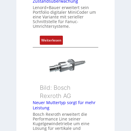
Zustandsüberwachung
n
Lenord+Bauer erweitert sein
i
Portfolio digitaler MiniCoder um
eine Variante mit serieller
e
Schnittstelle für Fanuc-
r
Umrichtersysteme.
t
P
:
Weiterlesen
o
D
s
r
i
e
t
h
i
g
o
e
n
b
s
Bild: Bosch
e
m
Rexroth AG
r
e
k
Neuer Muttertyp sorgt für mehr
s
Leistung
o
s
m
Bosch Rexroth erweitert die
u
Performance Line seiner
b
n
Kugelgewindetriebe um eine
i
g
Lösung für vertikale und