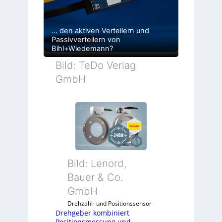
… den aktiven Verteilern und
Passivverteilern von
Bihl+Wiedemann?
Bild: TeDo Verlag
GmbH
Bild: Lenord,
Bauer & Co.
GmbH
Drehzahl- und Positionssensor
Drehgeber kombiniert
Positionsmessung und