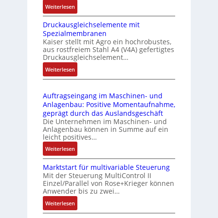
:
Weiterlesen
k
e
I
m
-
Druckausgleichselemente mit
E
o
P
Spezialmembranen
C
d
C
Kaiser stellt mit Agro ein hochrobustes,
6
u
l
aus rostfreiem Stahl A4 (V4A) gefertigtes
2
l
ä
Druckausgleichselement…
4
e
s
:
Weiterlesen
4
b
s
D
3
r
t
r
-
i
s
Auftragseingang im Maschinen- und
u
Z
n
i
Anlagenbau: Positive Momentaufnahme,
c
e
g
c
geprägt durch das Auslandsgeschäft
k
r
e
h
Die Unternehmen im Maschinen- und
a
t
Anlagenbau können in Summe auf ein
n
f
u
i
leicht positives…
4
l
s
f
G
e
:
Weiterlesen
g
i
u
x
A
l
z
n
i
Marktstart für multivariable Steuerung
u
e
i
Mit der Steuerung MultiControl II
d
b
f
i
e
Einzel/Parallel von Rose+Krieger können
5
e
t
c
Anwender bis zu zwei…
r
G
l
r
h
u
a
:
Weiterlesen
f
a
s
n
u
M
ü
g
e