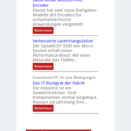
f
r
o
Encoder
n
h
r
t
Posital hat zwei neue Drehgeber-
g
ä
l
e
Modelle (Kit Encoder) für
l
o
e
sicherheitskritische
t
s
w
S
Anwendungen vorgestellt.
e
ä
c
F
:
Weiterlesen
h
a
h
B
u
n
l
a
t
g
Verbesserte Lasertriangulation
t
t
z
s
Der OptoNCDT 5500 von Micro-
t
l
c
Epsilon erhält einen
e
a
h
Performance-Boost: Mit einer
r
c
a
i
Messrate von 150kHz…
k
l
e
b
t
:
Weiterlesen
l
e
u
V
o
s
n
e
s
c
Hutschienen-PC für raue Bedingungen
g
r
e
h
Das IT-Rückgrat der Fabrik
b
M
i
e
Die Industrie ist ein
u
c
s
l
Gewohnheitstier. Sind
h
s
t
Komponenten einmal eingebaut,
t
e
i
müssen sie jahrelang ihre…
u
r
t
n
t
:
u
Weiterlesen
g
e
D
r
f
L
a
n
ü
a
s
-
r
s
I
K
r
e
T
i
a