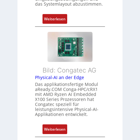
g
das Systemlayout abzustimmen.
n
t
d
f
:
Z
Weiterlesen
ü
F
u
r
l
s
m
e
t
e
x
a
h
i
n
r
b
d
L
l
s
e
Bild: Congatec AG
e
ü
i
Physical-AI an der Edge
E
b
s
Das applikationsfertige Modul
t
e
t
aReady.COM Conga-HPC/cRX1
h
r
u
mit AMD Ryzen AI Embedded
e
w
n
X100 Series Prozessoren hat
r
Congatec speziell für
a
g
leistungsintensive Physical-AI-
c
c
Applikationen entwickelt.
a
h
t
u
:
Weiterlesen
-
n
P
A
g