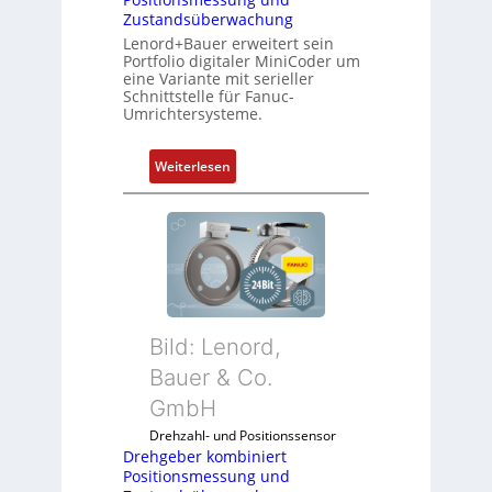
Zustandsüberwachung
Lenord+Bauer erweitert sein
Portfolio digitaler MiniCoder um
eine Variante mit serieller
Schnittstelle für Fanuc-
Umrichtersysteme.
:
Weiterlesen
D
r
e
h
g
e
b
Bild: Lenord,
e
r
Bauer & Co.
k
GmbH
o
Drehzahl- und Positionssensor
m
Drehgeber kombiniert
b
Positionsmessung und
i