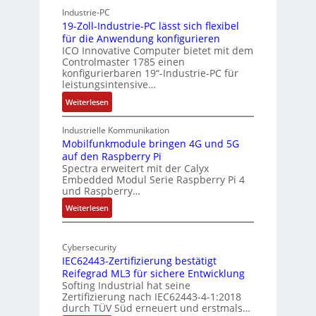
h
r
Industrie-PC
y
c
19-Zoll-Industrie-PC lässt sich flexibel
s
h
für die Anwendung konfigurieren
i
ICO Innovative Computer bietet mit dem
i
Controlmaster 1785 einen
c
t
konfigurierbaren 19“-Industrie-PC für
a
e
leistungsintensive…
l
k
:
Weiterlesen
-
t
1
A
u
9
Industrielle Kommunikation
I
r
-
Mobilfunkmodule bringen 4G und 5G
a
auf den Raspberry Pi
Z
Spectra erweitert mit der Calyx
n
o
Embedded Modul Serie Raspberry Pi 4
l
d
und Raspberry…
l
e
:
Weiterlesen
-
r
M
I
E
o
n
d
Cybersecurity
b
d
g
IEC62443-Zertifizierung bestätigt
i
u
e
Reifegrad ML3 für sichere Entwicklung
l
s
Softing Industrial hat seine
f
t
Zertifizierung nach IEC62443-4-1:2018
u
r
durch TÜV Süd erneuert und erstmals…
n
i