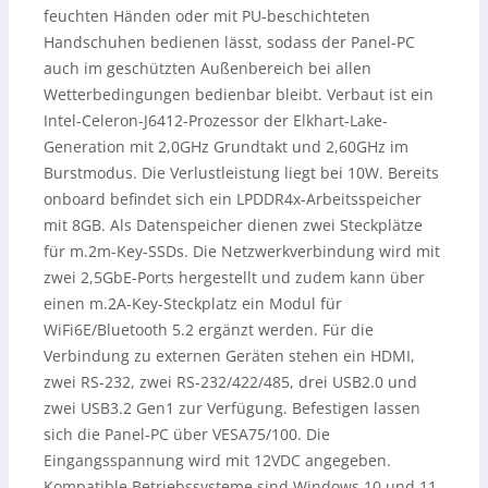
feuchten Händen oder mit PU-beschichteten
Handschuhen bedienen lässt, sodass der Panel-PC
auch im geschützten Außenbereich bei allen
Wetterbedingungen bedienbar bleibt. Verbaut ist ein
Intel-Celeron-J6412-Prozessor der Elkhart-Lake-
Generation mit 2,0GHz Grundtakt und 2,60GHz im
Burstmodus. Die Verlustleistung liegt bei 10W. Bereits
onboard befindet sich ein LPDDR4x-Arbeitsspeicher
mit 8GB. Als Datenspeicher dienen zwei Steckplätze
für m.2m-Key-SSDs. Die Netzwerkverbindung wird mit
zwei 2,5GbE-Ports hergestellt und zudem kann über
einen m.2A-Key-Steckplatz ein Modul für
WiFi6E/Bluetooth 5.2 ergänzt werden. Für die
Verbindung zu externen Geräten stehen ein HDMI,
zwei RS-232, zwei RS-232/422/485, drei USB2.0 und
zwei USB3.2 Gen1 zur Verfügung. Befestigen lassen
sich die Panel-PC über VESA75/100. Die
Eingangsspannung wird mit 12VDC angegeben.
Kompatible Betriebssysteme sind Windows 10 und 11