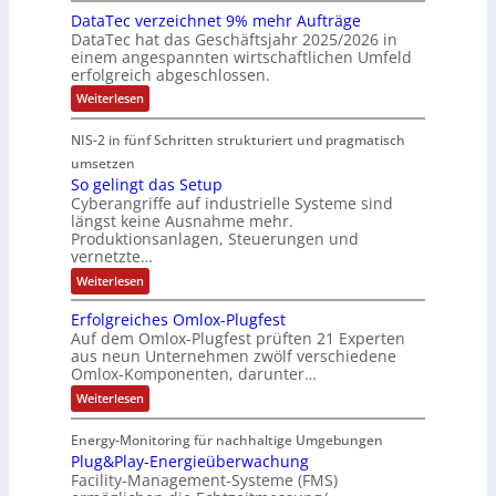
6
a
e
DataTec verzeichnet 9% mehr Aufträge
o
d
e
E
s
DataTec hat das Geschäftsjahr 2025/2026 in
r
d
S
r
u
c
einem angespannten wirtschaftlichen Umfeld
t
u
t
s
r
h
erfolgreich abgeschlossen.
e
l
ö
t
o
i
:
Weiterlesen
I
a
r
r
p
n
D
n
r
a
a
a
e
e
NIS-2 in fünf Schritten strukturiert und pragmatisch
t
d
e
n
t
a
a
umsetzen
u
R
f
e
n
T
So gelingt das Setup
s
o
ä
g
e
E
Cyberangriffe auf industrielle Systeme sind
c
t
u
l
i
t
längst keine Ausnahme mehr.
v
r
t
l
e
h
Produktionsanlagen, Steuerungen und
e
i
e
i
f
r
vernetzte…
e
z
e
r
g
ü
r
:
Weiterlesen
e
c
g
k
r
S
c
i
o
o
e
e
D
c
Erfolgreiches Omlox-Plugfest
a
g
h
m
n
i
I
Auf dem Omlox-Plugfest prüften 21 Experten
t
e
n
aus neun Unternehmen zwölf verschiedene
p
e
t
N
l
e
P
Omlox-Komponenten, darunter…
i
u
t
r
-
l
n
9
t
:
a
Weiterlesen
S
g
u
%
E
e
t
t
c
m
g
r
d
e
r
Energy-Monitoring für nachhaltige Umgebungen
i
h
f
F
a
h
Plug&Play-Energieüberwachung
o
e
o
i
s
e
r
l
Facility-Management-Systeme (FMS)
r
S
n
e
A
s
g