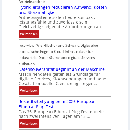
Antriebstechnik
f
r
u
n
n
Hybridleitungen reduzieren Aufwand, Kosten
f
W
n
g
d
und Störanfälligkeit
e
e
g
f
i
Antriebssysteme sollen heute kompakt,
r
g
f
ü
e
leistungsfähig und zuverlässig sein.
m
s
ü
r
P
Gleichzeitig steigen die Anforderungen an…
o
e
r
C
r
:
Weiterlesen
d
n
r
r
o
H
u
s
a
i
d
y
Interview: Wie Hilscher und Schwarz Digits eine
l
o
u
m
u
b
europäische Edge-to-Cloud-Infrastruktur für
e
r
e
p
k
r
m
ü
U
industrielle Datenräume und digitale Services
w
t
i
i
b
m
e
i
aufbauen
d
t
e
g
Datensouveränität beginnt an der Maschine
r
o
l
2
Maschinendaten gelten als Grundlage für
r
e
k
n
e
digitale Services, KI-Anwendungen und neue
0
w
b
z
s
Geschäftsmodelle. Gleichzeitig steigen…
i
u
a
u
e
a
t
n
c
:
n
Weiterlesen
u
n
u
d
h
D
g
g
a
n
Rekordbeteiligung beim 2026 European
4
t
a
e
e
l
g
Ethercat Plug Fest
0
t
t
n
y
e
Das 36. European Ethercat Plug Fest endete
A
h
e
s
nach zwei intensiven Tagen am 15.…
n
e
n
e
r
:
r
s
Weiterlesen
e
R
m
o