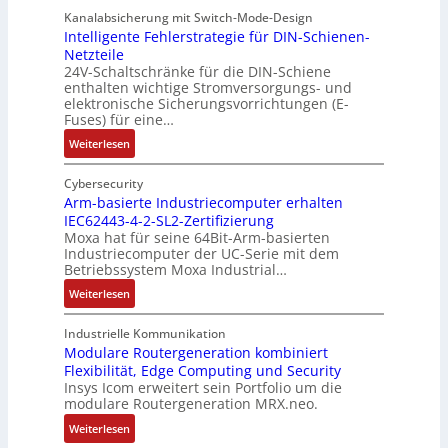
d
e
i
u
Kanalabsicherung mit Switch-Mode-Design
u
k
s
v
Intelligente Fehlerstrategie für DIN-Schienen-
z
Netzteile
o
c
e
i
24V-Schaltschränke für die DIN-Schiene
r
h
r
enthalten wichtige Stromversorgungs- und
e
d
e
ä
elektronische Sicherungsvorrichtungen (E-
r
b
G
n
Fuses) für eine…
e
e
e
i
n
:
Weiterlesen
t
h
t
A
I
e
ä
ä
u
n
Cybersecurity
i
u
t
f
t
Arm-basierte Industriecomputer erhalten
l
s
b
IEC62443-4-2-SL2-Zertifizierung
w
e
i
e
e
Moxa hat für seine 64Bit-Arm-basierten
a
l
g
d
g
Industriecomputer der UC-Serie mit dem
n
l
u
e
i
Betriebssystem Moxa Industrial…
d
i
n
h
n
:
Weiterlesen
,
g
g
n
n
A
K
e
b
u
t
r
o
n
Industrielle Kommunikation
e
n
a
m
Modulare Routergeneration kombiniert
s
t
i
g
n
Flexibilität, Edge Computing und Security
-
t
e
m
e
d
Insys Icom erweitert sein Portfolio um die
b
e
F
2
n
e
modulare Routergeneration MRX.neo.
a
n
e
0
r
s
:
u
h
Weiterlesen
2
M
i
M
n
l