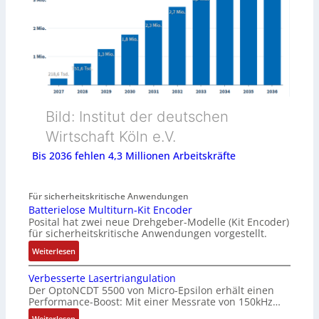
Bild: Institut der deutschen
Wirtschaft Köln e.V.
Bis 2036 fehlen 4,3 Millionen Arbeitskräfte
Für sicherheitskritische Anwendungen
Batterielose Multiturn-Kit Encoder
Posital hat zwei neue Drehgeber-Modelle (Kit Encoder)
für sicherheitskritische Anwendungen vorgestellt.
:
Weiterlesen
B
Verbesserte Lasertriangulation
a
Der OptoNCDT 5500 von Micro-Epsilon erhält einen
t
Performance-Boost: Mit einer Messrate von 150kHz…
t
e
:
Weiterlesen