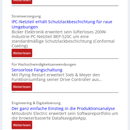
r
V
i
e
Stromversorgung
e
r
IPC-Netzteil erhält Schutzlackbeschichtung für raue
l
b
Umgebungen
o
e
Bicker Elektronik erweitert sein lüfterloses 200W-
s
s
Industrie-PC-Netzteil BEP-520C um eine
e
s
standardmäßige Schutzlackbeschichtung (Conformal
M
e
Coating).
u
r
:
Weiterlesen
l
t
I
t
e
P
Für Hochschwindigkeitsanwendungen
i
L
C
Sensorlose Fangschaltung
t
a
Mit Flying Restart erweitert Sieb & Meyer den
-
u
s
Funktionsumfang seiner Drive Controller aus…
N
r
e
e
:
Weiterlesen
n
r
t
S
-
t
z
e
K
r
t
Engineering & Digitalisierung
n
i
i
e
Der ganz einfache Einstieg in die Produktionsanalyse
s
t
a
Mitsubishi Electric erweitert sein Softwareportfolio um
i
o
E
n
die browserbasierte DataNavigateApp.
l
r
n
g
e
:
l
Weiterlesen
c
u
r