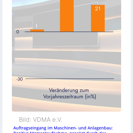
Bild: VDMA e.V.
Auftragseingang im Maschinen- und Anlagenbau: