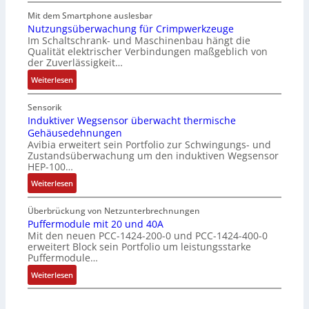
D
o
o
l
h
e
s
Mit dem Smartphone auslesbar
d
a
ä
r
e
Nutzungsüberwachung für Crimpwerkzeuge
e
t
l
Im Schaltschrank- und Maschinenbau hängt die
g
F
r
i
Qualität elektrischer Verbindungen maßgeblich von
t
a
a
o
der Zuverlässigkeit…
S
n
n
n
c
:
z
Weiterlesen
g
h
N
e
s
u
u
i
c
Sensorik
t
t
n
Induktiver Wegsensor überwacht thermische
h
z
Gehäusedehnungen
z
f
a
Avibia erweitert sein Portfolio zur Schwingungs- und
l
u
a
l
Zustandsüberwachung um den induktiven Wegsensor
a
n
c
t
HEP-100…
c
g
h
u
:
k
Weiterlesen
s
e
n
I
b
ü
E
g
n
e
b
Überbrückung von Netzunterbrechnungen
i
d
s
Puffermodule mit 20 und 40A
e
n
Mit den neuen PCC-1424-200-0 und PCC-1424-400-0
u
c
r
s
erweitert Block sein Portfolio um leistungsstarke
k
h
w
t
Puffermodule…
t
i
a
i
:
i
Weiterlesen
c
c
e
P
v
h
h
g
u
e
t
u
i