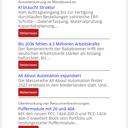
:
u
S
Automatisierung im Mittelstand ist
e
i
o
o
P
e
y
KI braucht Struktur
E
k
n
b
o
r
Vom Auftragseingang bis zur Fertigung
s
n
-
i
o
durchlaufen Bestellungen zahlreiche ERP-
s
V
t
t
G
Schritte – Datenerfassung, Materialprüfung,
n
t
i
e
è
w
e
Kapazitätsplanung.…
F
i
t
r
m
i
s
a
k
:
Weiterlesen
i
t
e
c
c
n
K
v
r
s
k
h
u
Bis 2036 fehlen 4,3 Millionen Arbeitskräfte
I
e
i
:
l
ä
c
Der Renteneintritt der Babyboomer trifft den
b
M
e
Q
u
f
deutschen Arbeitsmarkt stärker als bislang
C
r
o
b
2
n
t
befürchtet: Bis…
N
a
m
s
-
g
s
C
:
Weiterlesen
u
e
-
E
f
-
B
c
n
u
r
ü
All About Automation expandiert
S
i
h
t
n
g
h
Die Messereihe All About Automation findet
y
s
t
a
d
e
r
2027 erstmals in den Niederlanden statt. Und…
s
2
S
u
M
b
e
t
0
:
Weiterlesen
t
f
a
n
r
e
3
A
r
n
r
i
z
m
6
l
Überbrückung von Netzunterbrechnungen
u
a
k
s
u
e
f
l
Puffermodule mit 20 und 40A
k
h
e
s
m
Mit den neuen PCC-1424-200-0 und PCC-1424-
e
A
t
m
t
e
V
400-0 erweitert Block sein Portfolio um
h
b
u
e
i
b
o
leistungsstarke Puffermodule…
l
o
r
,
n
e
r