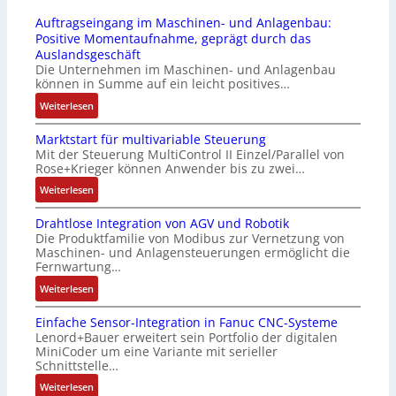
4
r
s
b
Auftragseingang im Maschinen- und Anlagenbau:
3
u
s
r
Positive Momentaufnahme, geprägt durch das
-
c
t
i
Auslandsgeschäft
Z
k
s
n
Die Unternehmen im Maschinen- und Anlagenbau
e
a
i
g
können in Summe auf ein leicht positives…
r
u
c
e
:
Weiterlesen
t
s
h
n
A
i
g
f
4
Marktstart für multivariable Steuerung
u
f
l
l
G
Mit der Steuerung MultiControl II Einzel/Parallel von
f
i
e
e
u
Rose+Krieger können Anwender bis zu zwei…
t
z
i
x
n
r
:
Weiterlesen
i
c
i
d
a
M
e
h
b
5
Drahtlose Integration von AGV und Robotik
g
a
r
s
e
G
Die Produktfamilie von Modibus zur Vernetzung von
s
r
u
e
l
a
Maschinen- und Anlagensteuerungen ermöglicht die
e
k
n
l
f
u
Fernwartung…
i
t
g
e
ü
f
:
Weiterlesen
n
s
b
m
r
d
D
g
t
e
e
d
e
Einfache Sensor-Integration in Fanuc CNC-Systeme
r
a
a
s
n
i
n
Lenord+Bauer erweitert sein Portfolio der digitalen
a
n
r
t
t
e
R
MiniCoder um eine Variante mit serieller
h
g
t
ä
e
A
Schnittstelle…
a
t
i
f
t
m
n
s
:
Weiterlesen
l
m
ü
i
i