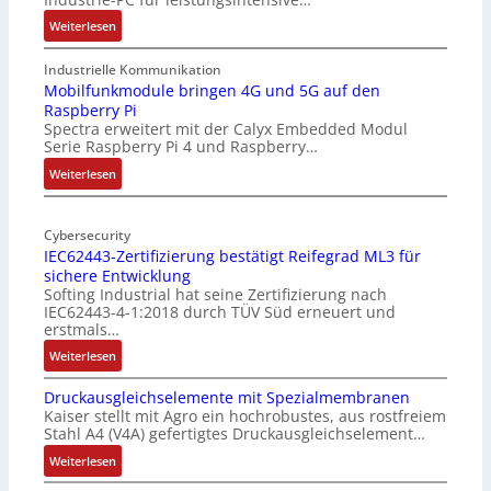
:
Weiterlesen
1
9
Industrielle Kommunikation
-
Mobilfunkmodule bringen 4G und 5G auf den
Raspberry Pi
Z
Spectra erweitert mit der Calyx Embedded Modul
o
Serie Raspberry Pi 4 und Raspberry…
l
l
:
Weiterlesen
-
M
I
o
n
Cybersecurity
b
IEC62443-Zertifizierung bestätigt Reifegrad ML3 für
d
i
sichere Entwicklung
u
l
Softing Industrial hat seine Zertifizierung nach
s
f
IEC62443-4-1:2018 durch TÜV Süd erneuert und
t
u
erstmals…
r
n
:
Weiterlesen
i
k
I
e
m
Druckausgleichselemente mit Spezialmembranen
E
-
o
Kaiser stellt mit Agro ein hochrobustes, aus rostfreiem
C
P
d
Stahl A4 (V4A) gefertigtes Druckausgleichselement…
6
C
u
2
:
Weiterlesen
l
l
4
D
ä
e