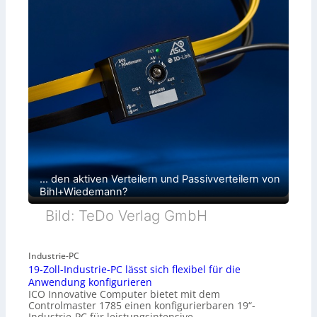
… den aktiven Verteilern und Passivverteilern von
Bihl+Wiedemann?
Bild: TeDo Verlag GmbH
Industrie-PC
19-Zoll-Industrie-PC lässt sich flexibel für die
Anwendung konfigurieren
ICO Innovative Computer bietet mit dem
Controlmaster 1785 einen konfigurierbaren 19“-
Industrie-PC für leistungsintensive…