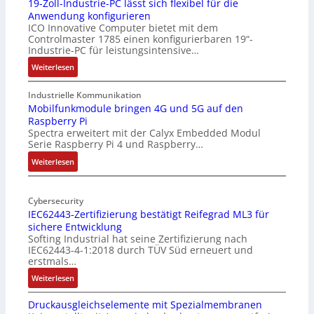
19-Zoll-Industrie-PC lässt sich flexibel für die
Anwendung konfigurieren
ICO Innovative Computer bietet mit dem
Controlmaster 1785 einen konfigurierbaren 19“-
Industrie-PC für leistungsintensive…
:
Weiterlesen
1
9
Industrielle Kommunikation
-
Mobilfunkmodule bringen 4G und 5G auf den
Raspberry Pi
Z
Spectra erweitert mit der Calyx Embedded Modul
o
Serie Raspberry Pi 4 und Raspberry…
l
l
:
Weiterlesen
-
M
I
o
n
Cybersecurity
b
IEC62443-Zertifizierung bestätigt Reifegrad ML3 für
d
i
sichere Entwicklung
u
l
Softing Industrial hat seine Zertifizierung nach
s
f
IEC62443-4-1:2018 durch TÜV Süd erneuert und
t
u
erstmals…
r
n
:
Weiterlesen
i
k
I
e
m
Druckausgleichselemente mit Spezialmembranen
E
-
o