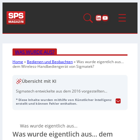
LinkedIn
YouTube
WAS WURDE AUS?
Home
»
Bedienen und Beobachten
»
Was wurde eigentlich aus…
dem Wireless-Handbediengerät von Sigmatek?
Übersicht mit KI
Sigmatech entwickelte aus dem 2016 vorgestellten
Wireless-Handbediengerät HGW1001
eine komplette
* Diese Inhalte wurden mithilfe von Künstlicher Intelligenz
Wireless-HMI-Produktfamilie
für mehr
erstellt und können Fehler enthalten.
Bewegungsfreiheit in der Maschinenbedienung.
Auslöser waren Kundenanforderungen nach kabelloser
Datenübertragung in Kombination mit integrierten
Was wurde eigentlich aus…
Safety-Funktionen – damals kaum am Markt verfügbar.
Was wurde eigentlich aus… dem
Bereits 2017 folgte mit dem
HGW1033
eine
weiterentwickelte Variante mit 10,1″-Multi-Touch und