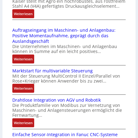
Kaiser stellt mit Agro ein hochrobustes, aus rostfreiem
C
P
d
Stahl A4 (V4A) gefertigtes Druckausgleichselement…
6
C
u
2
:
Weiterlesen
l
l
4
D
ä
e
4
r
s
b
Auftragseingang im Maschinen- und Anlagenbau:
3
u
s
r
Positive Momentaufnahme, geprägt durch das
-
c
t
i
Auslandsgeschäft
Z
k
s
n
Die Unternehmen im Maschinen- und Anlagenbau
e
a
i
g
können in Summe auf ein leicht positives…
r
u
c
e
:
Weiterlesen
t
s
h
n
A
i
g
f
4
Marktstart für multivariable Steuerung
u
f
l
l
G
Mit der Steuerung MultiControl II Einzel/Parallel von
f
i
e
e
u
Rose+Krieger können Anwender bis zu zwei…
t
z
i
x
n
r
:
Weiterlesen
i
c
i
d
a
M
e
h
b
5
Drahtlose Integration von AGV und Robotik
g
a
r
s
e
G
Die Produktfamilie von Modibus zur Vernetzung von
s
r
u
e
l
a
Maschinen- und Anlagensteuerungen ermöglicht die
e
k
n
l
f
u
Fernwartung…
i
t
g
e
ü
f
:
Weiterlesen
n
s
b
m
r
d
D
g
t
e
e
d
e
Einfache Sensor-Integration in Fanuc CNC-Systeme
r
a
a
s
n
i
n