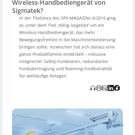
Wireless-Handbediengerät von
Safety-Elementen wie Zustimmtaster, Schlüsselschalter
Sigmatek?
und beleuchtetem Not-Halt sowie Anzeige zur
Maschinenkennung/Kopplung. Heute gibt es die Geräte
In der Titelstory des SPS-MAGAZINs 6/2016 ging
in mehreren Ausführungen (Hoch-/Querformat,
es unter dem Titel ‚Völlig losgelöst‘ um ein
mit/ohne TÜV-zertifizierte Safety, optional mit
Wireless-Handbediengerät, das mehr
Drehgebern). Einsatzschwerpunkte sind Tätigkeiten wie
Einrichten, Teachen und Wartung von
Bewegungsfreiheit in die Maschinenbedienung
Maschinen/Robotern; darüber hinaus finden sie auch
bringen sollte. Inzwischen hat sich daraus eine
Anwendung u.a. in Automobildesign, Medizintechnik,
ganze Produktfamilie entwickelt – inklusive
Bühnentechnik, FTS und Logistik. Für zuverlässige
integrierter Safety-Funktionen, redundanter
Kommunikation setzt Sigmatech auf redundante
Funkübertragung über 2,4 und 5 GHz (Safety nach
Funkübertragung und Roaming-Funktionalität
Black-Channel-Prinzip) sowie Roaming für größere
für weitläufige Anlagen.
Anlagen ohne erneuten Safety-Verbindungsaufbau. Eine
neue Generation ist geplant:
kabelgebunden
Ende 2026,
Wireless-Version
bis Ende 2027 – mit modernerem
Bedienkonzept, HTML5-Visualisierung und noch
intuitiverer Handhabung.