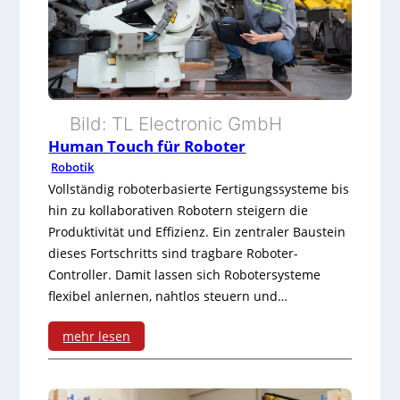
h
e
r
e
Bild: TL Electronic GmbH
A
Human Touch für Roboter
n
Robotik
t
Vollständig roboterbasierte Fertigungssysteme bis
hin zu kollaborativen Robotern steigern die
r
Produktivität und Effizienz. Ein zentraler Baustein
i
dieses Fortschritts sind tragbare Roboter-
Controller. Damit lassen sich Robotersysteme
e
flexibel anlernen, nahtlos steuern und…
b
mehr lesen
s
:
m
H