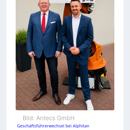
l
e
r
Bild: Antecs GmbH
Geschäftsführerwechsel bei Alphitan