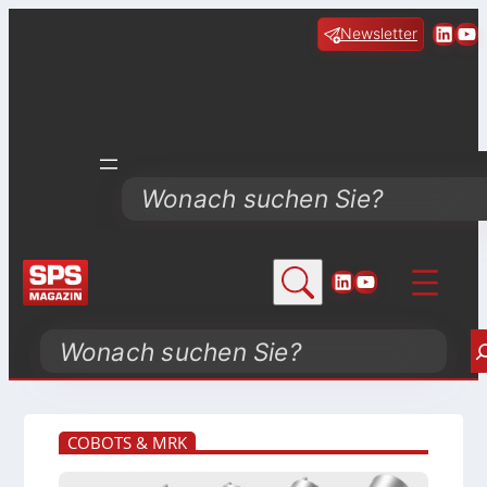
Linke
Yo
Newsletter
Search
LinkedIn
YouTube
Search
COBOTS & MRK