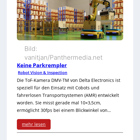
o
u
d
m
u
a
l
n
e
Bild:
T
vanitjan/Panthermedia.net
f
o
Keine Parkrempler
ü
Robot Vision & Inspection
u
r
Die ToF-Kamera DMV-TM von Delta Electronics ist
c
speziell für den Einsatz mit Cobots und
R
fahrerlosen Transportsystemen (AMR) entwickelt
h
o
worden. Sie misst gerade mal 10×3,5cm,
f
ermöglicht 30fps bei einem Blickwinkel von…
b
ü
o
mehr lesen
r
t
: