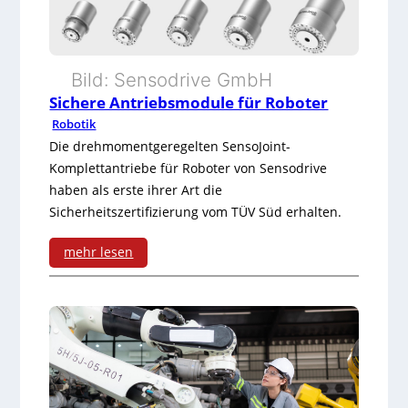
Bild: Sensodrive GmbH
Sichere Antriebsmodule für Roboter
Robotik
Die drehmomentgeregelten SensoJoint-
Komplettantriebe für Roboter von Sensodrive
haben als erste ihrer Art die
Sicherheitszertifizierung vom TÜV Süd erhalten.
mehr lesen
:
S
i
c