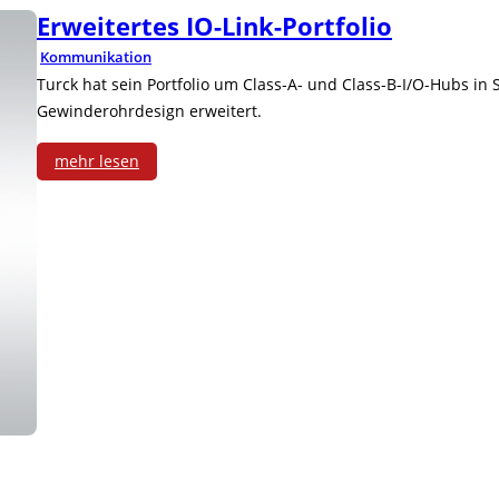
Erweitertes IO-Link-Portfolio
Kommunikation
Turck hat sein Portfolio um Class-A- und Class-B-I/O-Hubs in
Gewinderohrdesign erweitert.
mehr lesen
:
E
r
w
e
i
t