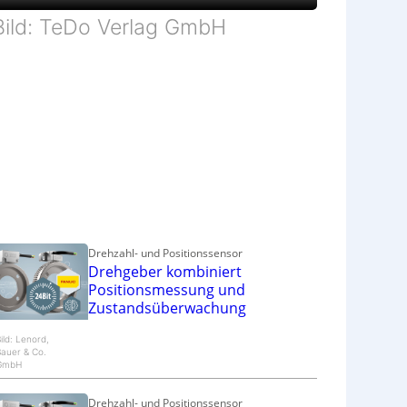
Bild: TeDo Verlag GmbH
Drehzahl- und Positionssensor
Drehgeber kombiniert
Positionsmessung und
Zustandsüberwachung
ild: Lenord,
auer & Co.
GmbH
Drehzahl- und Positionssensor