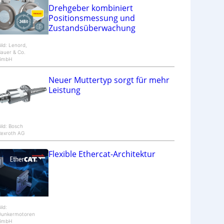
Drehgeber kombiniert
Positionsmessung und
Zustandsüberwachung
ild: Lenord,
auer & Co.
GmbH
Neuer Muttertyp sorgt für mehr
Leistung
ild: Bosch
Rexroth AG
Flexible Ethercat-Architektur
ild:
Dunkermotoren
GmbH