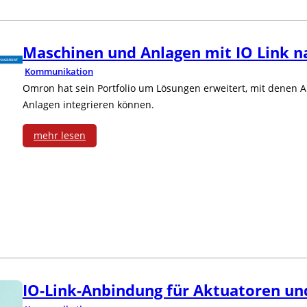
e
r
Maschinen und Anlagen mit IO Link n
t
Kommunikation
e
Omron hat sein Portfolio um Lösungen erweitert, mit denen A
Anlagen integrieren können.
s
mehr lesen
I
:
O
M
-
a
L
s
i
c
n
IO-Link-Anbindung für Aktuatoren un
h