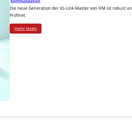
k
Kommunikation
i
Die neue Generation der IO-Link-Master von IFM ist robust un
-
Profinet.
n
P
mehr lesen
e
o
:
n
r
I
u
t
O
n
f
-
d
o
L
A
l
i
n
i
n
l
o
k
a