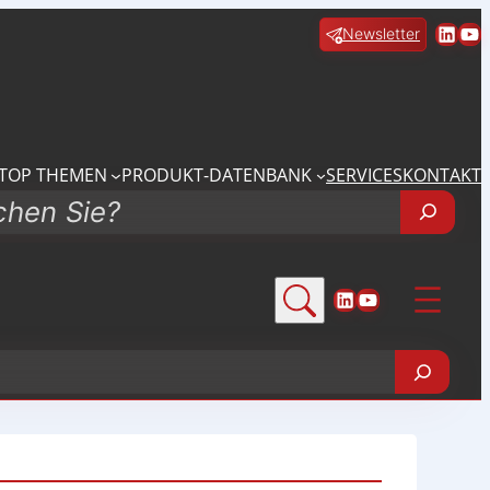
Linke
Yo
Newsletter
TOP THEMEN
PRODUKT-DATENBANK
SERVICES
KONTAKT
LinkedIn
YouTube