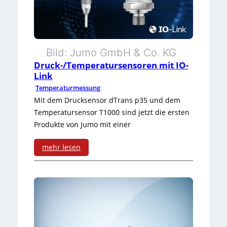
e
r
r
r
o
B
e
t
r
Bild: Jumo GmbH & Co. KG
S
Druck-/Temperatursensoren mit IO-
o
e
c
Link
k
n
h
Temperaturmessung
Mit dem Drucksensor dTrans p35 und dem
o
n
r
Temperatursensor T1000 sind jetzt die ersten
l
w
a
Produkte von Jumo mit einer
l
e
u
mehr lesen
i
b
:
t
v
D
e
e
r
n
r
u