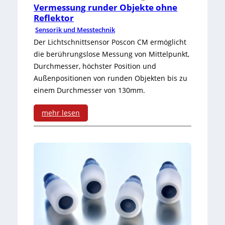
Vermessung runder Objekte ohne
O
g
Reflektor
Sensorik und Messtechnik
-
e
Der Lichtschnittsensor Poscon CM ermöglicht
L
-
die berührungslose Messung von Mittelpunkt,
i
Durchmesser, höchster Position und
D
Außenpositionen von runden Objekten bis zu
n
i
einem Durchmesser von 130mm.
k
s
mehr lesen
t
:
a
V
n
e
z
r
s
m
e
e