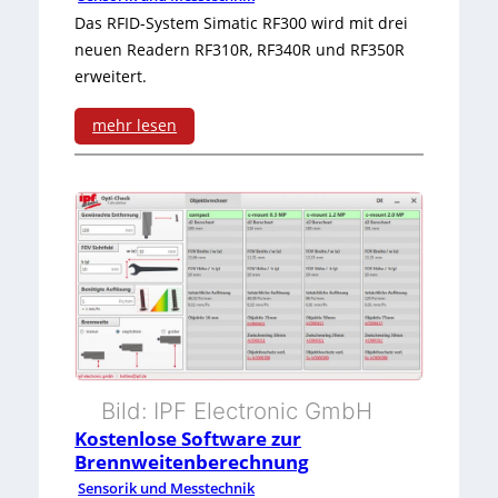
Das RFID-System Simatic RF300 wird mit drei
e
neuen Readern RF310R, RF340R und RF350R
r
erweitert.
m
mehr lesen
i
:
t
R
R
F
F
I
I
D
D
-
-
R
Bild: IPF Electronic GmbH
K
e
Kostenlose Software zur
o
Brennweitenberechnung
a
Sensorik und Messtechnik