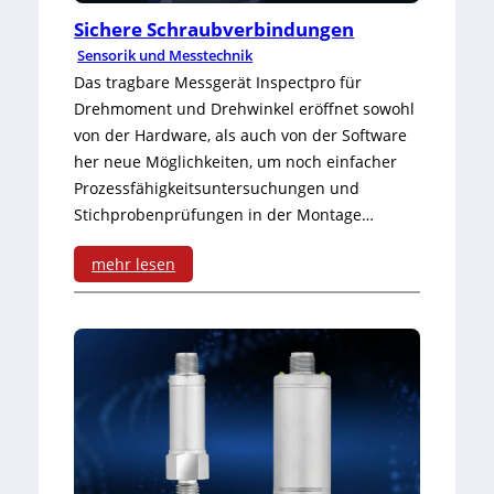
n
o
Sichere Schraubverbindungen
Sensorik und Messtechnik
i
s
Das tragbare Messgerät Inspectpro für
t
e
Drehmoment und Drehwinkel eröffnet sowohl
t
von der Hardware, als auch von der Software
S
her neue Möglichkeiten, um noch einfacher
s
o
Prozessfähigkeitsuntersuchungen und
t
f
Stichprobenprüfungen in der Montage…
e
t
mehr lesen
l
w
:
l
a
S
e
r
i
n
e
c
-
z
h
P
u