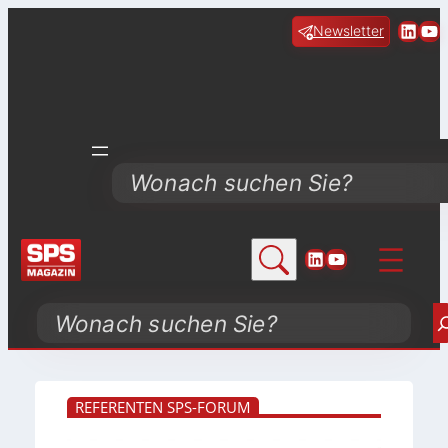
Linke
Yo
Newsletter
Search
LinkedIn
YouTube
Search
REFERENTEN SPS-FORUM