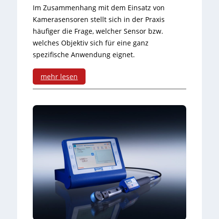
m
d
Im Zusammenhang mit dem Einsatz von
m
Kamerasensoren stellt sich in der Praxis
e
häufiger die Frage, welcher Sensor bzw.
u
r
welches Objektiv sich für eine ganz
n
spezifische Anwendung eignet.
m
i
i
mehr lesen
k
t
:
a
L
K
t
u
o
i
f
s
o
t
t
n
s
e
c
n
h
l