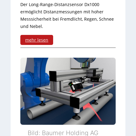
Der Long-Range-Distanzsensor Dx1000
r
ermöglicht Distanzmessungen mit hoher
s
Messsicherheit bei Fremdlicht, Regen, Schnee
und Nebel.
e
n
mehr lesen
s
:
o
L
r
o
e
n
n
g
m
-
i
R
t
a
Bild: Baumer Holding AG
I
n