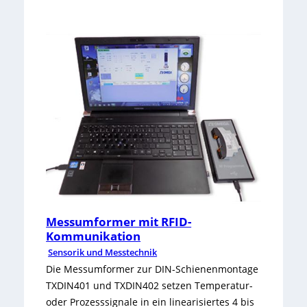
:
O
p
t
i
s
c
h
e
r
Messumformer mit RFID-
Kommunikation
M
Sensorik und Messtechnik
i
Die Messumformer zur DIN-Schienenmontage
TXDIN401 und TXDIN402 setzen Temperatur-
n
oder Prozesssignale in ein linearisiertes 4 bis