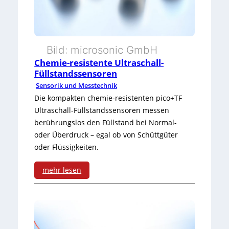
n
s
s
s
o
u
Bild: microsonic GmbH
r
Chemie-resistente Ultraschall-
n
f
Füllstandssensoren
g
Sensorik und Messtechnik
ü
r
Die kompakten chemie-resistenten pico+TF
r
Ultraschall-Füllstandssensoren messen
u
berührungslos den Füllstand bei Normal-
A
n
oder Überdruck – egal ob von Schüttgüter
u
oder Flüssigkeiten.
d
ß
e
mehr lesen
e
:
r
n
C
O
e
h
b