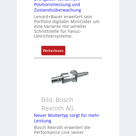
b
Positionsmessung und
i
Zustandsüberwachung
n
Lenord+Bauer erweitert sein
i
Portfolio digitaler MiniCoder um
eine Variante mit serieller
e
Schnittstelle für Fanuc-
r
Umrichtersysteme.
t
P
:
Weiterlesen
o
D
s
r
i
e
t
h
i
g
o
e
n
b
s
Bild: Bosch
e
m
Rexroth AG
r
e
k
Neuer Muttertyp sorgt für mehr
s
Leistung
o
s
m
Bosch Rexroth erweitert die
u
Performance Line seiner
b
n