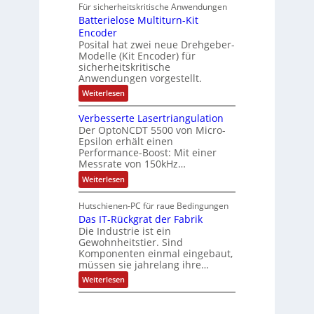
i
Für sicherheitskritische Anwendungen
l
n
ä
e
Batterielose Multiturn-Kit
o
s
f
r
o
Encoder
n
h
r
t
Posital hat zwei neue Drehgeber-
g
ä
l
e
Modelle (Kit Encoder) für
l
o
e
sicherheitskritische
t
s
w
S
Anwendungen vorgestellt.
e
ä
c
F
:
Weiterlesen
h
a
h
B
u
n
l
a
t
g
Verbesserte Lasertriangulation
t
t
z
s
Der OptoNCDT 5500 von Micro-
t
l
c
Epsilon erhält einen
e
a
h
Performance-Boost: Mit einer
r
c
a
i
Messrate von 150kHz…
k
l
e
b
t
:
Weiterlesen
l
e
u
V
o
s
n
e
s
c
Hutschienen-PC für raue Bedingungen
g
r
e
h
Das IT-Rückgrat der Fabrik
b
M
i
e
Die Industrie ist ein
u
c
s
l
Gewohnheitstier. Sind
h
s
t
Komponenten einmal eingebaut,
t
e
i
müssen sie jahrelang ihre…
u
r
t
n
t
:
u
Weiterlesen
g
e
D
r
f
L
a
n
ü
a
s
-
r