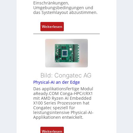
g
r
Einschränkungen,
n
Umgebungsbedingungen und
u
g
g
das Systemlayout abzustimmen.
n
t
d
f
:
Z
Weiterlesen
ü
F
u
r
l
s
m
e
t
e
x
a
h
i
n
r
b
d
L
l
s
e
Bild: Congatec AG
e
ü
i
Physical-AI an der Edge
E
b
s
Das applikationsfertige Modul
t
e
t
aReady.COM Conga-HPC/cRX1
h
r
u
mit AMD Ryzen AI Embedded
e
w
n
X100 Series Prozessoren hat
r
Congatec speziell für
a
g
leistungsintensive Physical-AI-
c
c
Applikationen entwickelt.
a
h
t
u
:
Weiterlesen
-
n