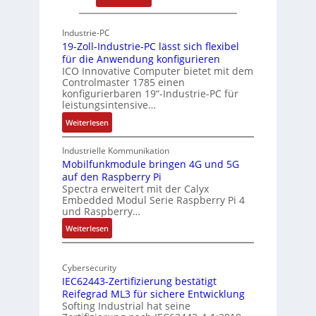
P
A
g
h
r
Industrie-PC
y
c
19-Zoll-Industrie-PC lässt sich flexibel
s
h
für die Anwendung konfigurieren
i
ICO Innovative Computer bietet mit dem
i
Controlmaster 1785 einen
c
t
konfigurierbaren 19“-Industrie-PC für
a
e
leistungsintensive…
l
k
:
Weiterlesen
-
t
1
A
u
9
Industrielle Kommunikation
I
r
-
Mobilfunkmodule bringen 4G und 5G
a
auf den Raspberry Pi
Z
Spectra erweitert mit der Calyx
n
o
Embedded Modul Serie Raspberry Pi 4
l
d
und Raspberry…
l
e
:
Weiterlesen
-
r
M
I
E
o
n
d
Cybersecurity
b
d
g
IEC62443-Zertifizierung bestätigt
i
u
e
Reifegrad ML3 für sichere Entwicklung
l
s
Softing Industrial hat seine
f
t