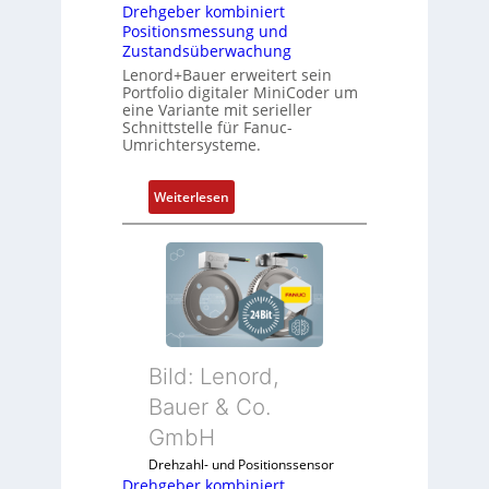
Drehgeber kombiniert
Positionsmessung und
Zustandsüberwachung
Lenord+Bauer erweitert sein
Portfolio digitaler MiniCoder um
eine Variante mit serieller
Schnittstelle für Fanuc-
Umrichtersysteme.
:
Weiterlesen
D
r
e
h
g
e
b
Bild: Lenord,
e
r
Bauer & Co.
k
GmbH
o
Drehzahl- und Positionssensor
m
Drehgeber kombiniert