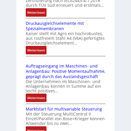
Zertifizierung nach IEC62443-4-1:2018
u
r
durch TÜV Süd erneuert und erstmals…
n
i
:
Weiterlesen
k
e
I
m
-
Druckausgleichselemente mit
E
o
P
Spezialmembranen
C
d
C
Kaiser stellt mit Agro ein hochrobustes,
6
u
l
aus rostfreiem Stahl A4 (V4A) gefertigtes
2
l
ä
Druckausgleichselement…
4
e
s
:
Weiterlesen
4
b
s
D
3
r
t
r
-
i
s
Auftragseingang im Maschinen- und
u
Z
n
i
Anlagenbau: Positive Momentaufnahme,
c
e
g
c
geprägt durch das Auslandsgeschäft
k
r
e
h
Die Unternehmen im Maschinen- und
a
t
Anlagenbau können in Summe auf ein
n
f
u
i
leicht positives…
4
l
s
f
G
e
:
Weiterlesen
g
i
u
x
A
l
z
n
i
Marktstart für multivariable Steuerung
u
e
i
Mit der Steuerung MultiControl II
d
b
f
i
e
Einzel/Parallel von Rose+Krieger können
5
e
t
c
Anwender bis zu zwei…
r
G
l
r
h
u
a
:
Weiterlesen
f
a