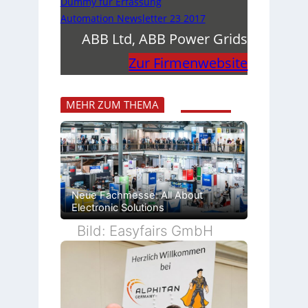
Dummy für Erfassung
Automation Newsletter 23 2017
ABB Ltd, ABB Power Grids
Zur Firmenwebsite
MEHR ZUM THEMA
Neue Fachmesse: All About
Electronic Solutions
Bild: Easyfairs GmbH