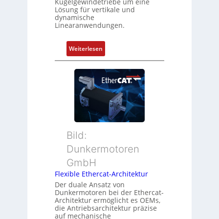
Kugelgewindetriebe um eine
i
g
Lösung für vertikale und
n
dynamische
u
Linearanwendungen.
i
n
e
d
r
:
Weiterlesen
Z
t
N
u
P
e
s
o
u
t
s
e
a
i
r
n
t
M
d
i
u
s
o
t
ü
Bild:
n
t
b
Dunkermotoren
s
e
e
m
GmbH
r
r
e
t
Flexible Ethercat-Architektur
w
s
y
a
Der duale Ansatz von
s
Dunkermotoren bei der Ethercat-
p
c
Architektur ermöglicht es OEMs,
u
s
h
die Antriebsarchitektur präzise
n
o
u
auf mechanische