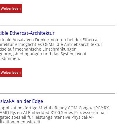
r
e
t
:
Weiterlesen
r
P
N
k
o
e
o
s
u
m
i
xible Ethercat-Architektur
e
b
t
r
 duale Ansatz von Dunkermotoren bei der Ethercat-
i
i
hitektur ermöglicht es OEMs, die Antriebsarchitektur
M
n
zise auf mechanische Einschränkungen,
o
u
i
ebungsbedingungen und das Systemlayout
n
t
ustimmen.
e
s
t
r
m
e
t
:
Weiterlesen
e
r
P
F
s
t
o
l
s
y
s
e
u
p
i
x
n
s
sical-AI an der Edge
t
i
g
o
 applikationsfertige Modul aReady.COM Conga-HPC/cRX1
i
b
u
 AMD Ryzen AI Embedded X100 Series Prozessoren hat
r
o
l
atec speziell für leistungsintensive Physical-AI-
n
g
n
e
ikationen entwickelt.
d
t
s
E
Z
f