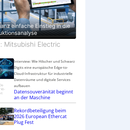
g
e
s
c
h
anz einfache Einstieg in die
ä
uktionsanalyse
f
t
d: Mitsubishi Electric
Interview: Wie Hilscher und Schwarz
Digits eine europäische Edge-to-
Cloud-Infrastruktur für industrielle
Datenräume und digitale Services
aufbauen
eDo
/ KI-
Datensouveränität beginnt
rt
an der Maschine
Rekordbeteiligung beim
2026 European Ethercat
Plug Fest