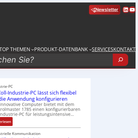
Linke
Yo
Newsletter
TOP THEMEN
PRODUKT-DATENBANK
SERVICES
KONTAKT
strie-PC
oll-Industrie-PC lässt sich flexibel
 die Anwendung konfigurieren
Innovative Computer bietet mit dem
rolmaster 1785 einen konfigurierbaren
Industrie-PC für leistungsintensive…
:
erlesen
1
9
strielle Kommunikation