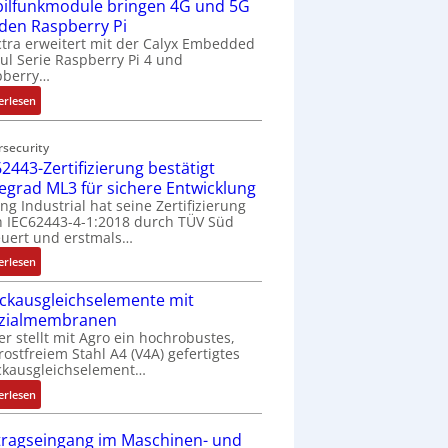
ilfunkmodule bringen 4G und 5G
-
Z
 den Raspberry Pi
o
tra erweitert mit der Calyx Embedded
l Serie Raspberry Pi 4 und
l
pberry…
l
-
:
erlesen
I
M
n
o
rsecurity
d
b
2443-Zertifizierung bestätigt
u
i
fegrad ML3 für sichere Entwicklung
s
l
ing Industrial hat seine Zertifizierung
t
f
 IEC62443-4-1:2018 durch TÜV Süd
r
u
uert und erstmals…
i
n
:
erlesen
e
k
I
-
m
ckausgleichselemente mit
E
P
o
zialmembranen
C
C
d
er stellt mit Agro ein hochrobustes,
6
l
u
rostfreiem Stahl A4 (V4A) gefertigtes
2
ä
l
ckausgleichselement…
4
s
e
:
4
erlesen
s
b
D
3
t
r
r
-
tragseingang im Maschinen- und
s
i