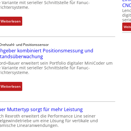
 Variante mit serieller Schnittstelle für Fanuc-
CNC
ichtersysteme.
Leno
digi
seri
:
Weiterlesen
Weit
D
r
e
Drehzahl- und Positionssensor
h
hgeber kombiniert Positionsmessung und
g
standsüberwachung
e
ord+Bauer erweitert sein Portfolio digitaler MiniCoder um
b
 Variante mit serieller Schnittstelle für Fanuc-
e
ichtersysteme.
r
k
:
Weiterlesen
o
D
m
r
b
e
i
er Muttertyp sorgt für mehr Leistung
h
n
ch Rexroth erweitert die Performance Line seiner
g
i
elgewindetriebe um eine Lösung für vertikale und
e
amische Linearanwendungen.
e
b