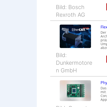
Bild: Bosch
Rexroth AG
Fle
Der
Arc
prä
Umg
abz
Bild:
Dunkermotore
n GmbH
Phy
Das
mit
Cong
Appl