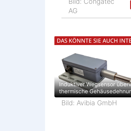
Bild: Congatec
AG
DAS KÖNNTE SIE AUCH INT
Induktiver Wegsensor über
thermische Gehäusedehnu
Bild: Avibia GmbH