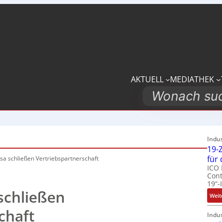
AKTUELL
MEDIATHEK
Search
Indu
19-Z
für
sa schließen Vertriebspartnerschaft
ICO 
Cont
19“-
schließen
Weit
chaft
Indu