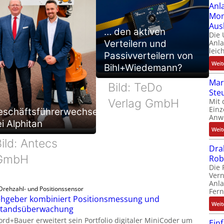
Anl
Mom
Aus
… den aktiven
Die
Verteilern und
Anl
leic
Passivverteilern von
Weit
Bihl+Wiedemann?
Mar
Bild: TeDo
Ste
Verlag GmbH
Mit 
Einz
eschäftsführerwechsel
Anw
i Alphitan
Weit
ild: Antecs
Dra
GmbH
Rob
Die 
Ver
Anla
Drehzahl- und Positionssensor
Fer
hgeber kombiniert Positionsmessung und
Weit
standsüberwachung
ord+Bauer erweitert sein Portfolio digitaler MiniCoder um
Ein