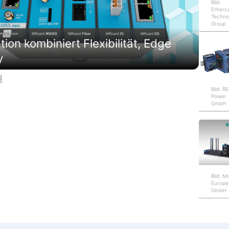
Bild:
Etherc
Techno
Group
on kombiniert Flexibilität, Edge
y
H
Bild: 
Power
GmbH
Bild: M
Europe
GmbH