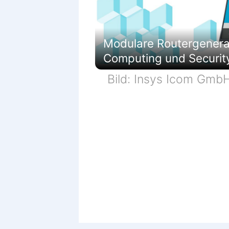
Modulare Routergenerati
Computing und Securit
Bild: Insys Icom Gmb