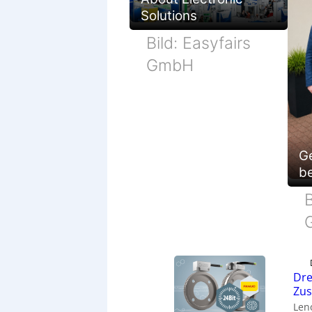
Solutions
Bild: Easyfairs
GmbH
G
be
B
Dre
Zu
Len