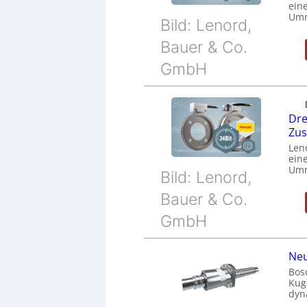
eine
Umr
Bild: Lenord,
Bauer & Co.
GmbH
Dre
Zu
Len
eine
Umr
Bild: Lenord,
Bauer & Co.
GmbH
Neu
Bos
Kug
dyn