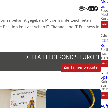
Mob
auf
Spec
Modu
Ras
t Komsa bekannt gegeben. Mit dem unterzeichneten
Weit
ne Position im klassischen IT-Channel und IT-Business in
Cybe
IEC6
Rei
Soft
nach
DELTA ELECTRONICS EUROPE
erne
Weit
Zur Firmenwebsite
Dru
Spe
Kais
aus 
Dru
Weit
Auf