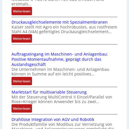
t
u
erstmals…
r
n
:
Weiterlesen
i
k
I
e
m
Druckausgleichselemente mit Spezialmembranen
E
-
o
Kaiser stellt mit Agro ein hochrobustes, aus rostfreiem
C
P
d
Stahl A4 (V4A) gefertigtes Druckausgleichselement…
6
C
u
2
:
Weiterlesen
l
l
4
D
ä
e
4
r
s
b
Auftragseingang im Maschinen- und Anlagenbau:
3
u
s
r
Positive Momentaufnahme, geprägt durch das
-
c
t
i
Auslandsgeschäft
Z
k
s
n
Die Unternehmen im Maschinen- und Anlagenbau
e
a
i
g
können in Summe auf ein leicht positives…
r
u
c
e
:
Weiterlesen
t
s
h
n
A
i
g
f
4
Marktstart für multivariable Steuerung
u
f
l
l
G
Mit der Steuerung MultiControl II Einzel/Parallel von
f
i
e
e
u
Rose+Krieger können Anwender bis zu zwei…
t
z
i
x
n
r
:
Weiterlesen
i
c
i
d
a
M
e
h
b
5
Drahtlose Integration von AGV und Robotik
g
a
r
s
e
G
Die Produktfamilie von Modibus zur Vernetzung von
s
r
u
e
l
a
Maschinen- und Anlagensteuerungen ermöglicht die