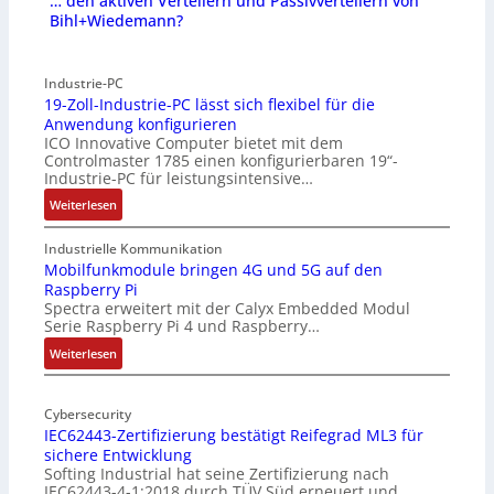
… den aktiven Verteilern und Passivverteilern von
Bihl+Wiedemann?
Industrie-PC
19-Zoll-Industrie-PC lässt sich flexibel für die
Anwendung konfigurieren
ICO Innovative Computer bietet mit dem
Controlmaster 1785 einen konfigurierbaren 19“-
Industrie-PC für leistungsintensive…
:
Weiterlesen
1
9
Industrielle Kommunikation
-
Mobilfunkmodule bringen 4G und 5G auf den
Raspberry Pi
Z
Spectra erweitert mit der Calyx Embedded Modul
o
Serie Raspberry Pi 4 und Raspberry…
l
l
:
Weiterlesen
-
M
I
o
n
Cybersecurity
b
IEC62443-Zertifizierung bestätigt Reifegrad ML3 für
d
i
sichere Entwicklung
u
l
Softing Industrial hat seine Zertifizierung nach
s
f
IEC62443-4-1:2018 durch TÜV Süd erneuert und