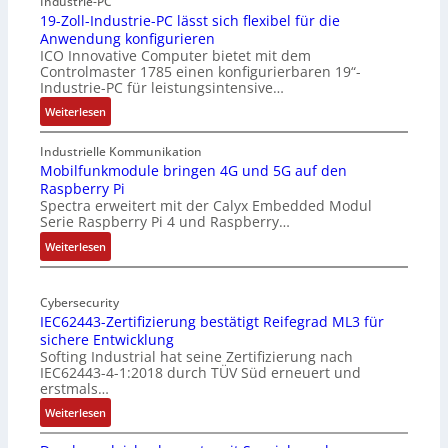
Industrie-PC
19-Zoll-Industrie-PC lässt sich flexibel für die
Anwendung konfigurieren
ICO Innovative Computer bietet mit dem
Controlmaster 1785 einen konfigurierbaren 19“-
Industrie-PC für leistungsintensive…
:
Weiterlesen
1
9
Industrielle Kommunikation
-
Mobilfunkmodule bringen 4G und 5G auf den
Raspberry Pi
Z
Spectra erweitert mit der Calyx Embedded Modul
o
Serie Raspberry Pi 4 und Raspberry…
l
l
:
Weiterlesen
-
M
I
o
n
Cybersecurity
b
IEC62443-Zertifizierung bestätigt Reifegrad ML3 für
d
i
sichere Entwicklung
u
l
Softing Industrial hat seine Zertifizierung nach
s
f
IEC62443-4-1:2018 durch TÜV Süd erneuert und
t
u
erstmals…
r
n
:
Weiterlesen
i
k
I
e
m