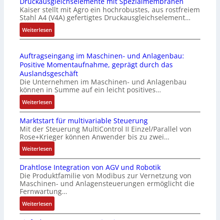
Druckausgleichselemente mit Spezialmembranen
E
-
o
Kaiser stellt mit Agro ein hochrobustes, aus rostfreiem
C
P
d
Stahl A4 (V4A) gefertigtes Druckausgleichselement…
6
C
u
2
:
Weiterlesen
l
l
4
D
ä
e
4
r
s
b
Auftragseingang im Maschinen- und Anlagenbau:
3
u
s
r
Positive Momentaufnahme, geprägt durch das
-
c
t
i
Auslandsgeschäft
Z
k
s
n
Die Unternehmen im Maschinen- und Anlagenbau
e
a
i
g
können in Summe auf ein leicht positives…
r
u
c
e
:
Weiterlesen
t
s
h
n
A
i
g
f
4
Marktstart für multivariable Steuerung
u
f
l
l
G
Mit der Steuerung MultiControl II Einzel/Parallel von
f
i
e
e
u
Rose+Krieger können Anwender bis zu zwei…
t
z
i
x
n
r
:
Weiterlesen
i
c
i
d
a
M
e
h
b
5
Drahtlose Integration von AGV und Robotik
g
a
r
s
e
G
Die Produktfamilie von Modibus zur Vernetzung von
s
r
u
e
l
a
Maschinen- und Anlagensteuerungen ermöglicht die
e
k
n
l
f
u
Fernwartung…
i
t
g
e
ü
f
:
Weiterlesen
n
s
b
m
r
d
D
g
t
e
e
d
e