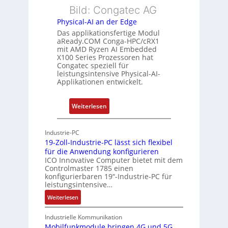
l
s
e
Bild: Congatec AG
e
ü
i
Physical-AI an der Edge
E
b
s
Das applikationsfertige Modul
t
e
t
aReady.COM Conga-HPC/cRX1
h
r
u
mit AMD Ryzen AI Embedded
e
w
n
X100 Series Prozessoren hat
r
Congatec speziell für
a
g
leistungsintensive Physical-AI-
c
c
Applikationen entwickelt.
a
h
t
u
:
Weiterlesen
-
n
P
A
g
h
r
Industrie-PC
y
c
19-Zoll-Industrie-PC lässt sich flexibel
s
h
für die Anwendung konfigurieren
i
ICO Innovative Computer bietet mit dem
i
Controlmaster 1785 einen
c
t
konfigurierbaren 19“-Industrie-PC für
a
e
leistungsintensive…
l
k
:
Weiterlesen
-
t
1
A
u
9
Industrielle Kommunikation
I
r
-
Mobilfunkmodule bringen 4G und 5G