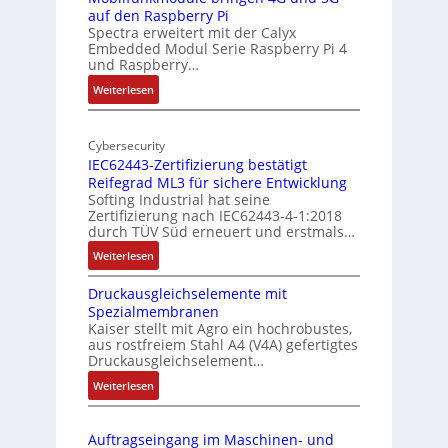
a
auf den Raspberry Pi
Z
Spectra erweitert mit der Calyx
n
o
Embedded Modul Serie Raspberry Pi 4
l
d
und Raspberry…
l
e
:
Weiterlesen
-
r
M
I
E
o
n
d
Cybersecurity
b
d
g
IEC62443-Zertifizierung bestätigt
i
u
e
Reifegrad ML3 für sichere Entwicklung
l
s
Softing Industrial hat seine
f
t
Zertifizierung nach IEC62443-4-1:2018
u
r
durch TÜV Süd erneuert und erstmals…
n
i
:
Weiterlesen
k
e
I
m
-
Druckausgleichselemente mit
E
o
P
Spezialmembranen
C
d
C
Kaiser stellt mit Agro ein hochrobustes,
6
u
l
aus rostfreiem Stahl A4 (V4A) gefertigtes
2
l
ä
Druckausgleichselement…
4
e
s
:
Weiterlesen
4
b
s
D
3
r
t
r
-
i
s
Auftragseingang im Maschinen- und
u
Z