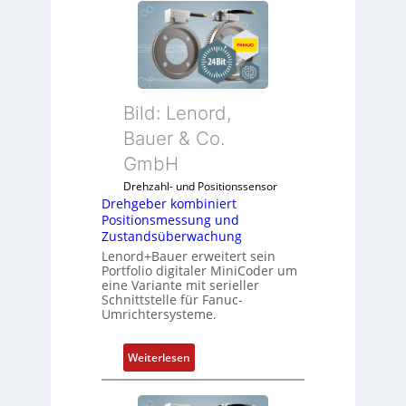
Bild: Lenord,
Bauer & Co.
GmbH
Drehzahl- und Positionssensor
Drehgeber kombiniert
Positionsmessung und
Zustandsüberwachung
Lenord+Bauer erweitert sein
Portfolio digitaler MiniCoder um
eine Variante mit serieller
Schnittstelle für Fanuc-
Umrichtersysteme.
:
Weiterlesen
D
r