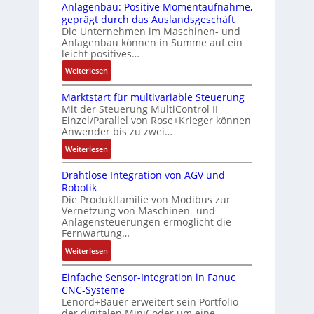
n
i
Anlagenbau: Positive Momentaufnahme,
c
e
g
c
geprägt durch das Auslandsgeschäft
k
r
e
h
Die Unternehmen im Maschinen- und
a
t
Anlagenbau können in Summe auf ein
n
f
u
i
leicht positives…
4
l
s
f
G
e
:
Weiterlesen
g
i
u
x
A
l
z
n
i
Marktstart für multivariable Steuerung
u
e
i
Mit der Steuerung MultiControl II
d
b
f
i
e
Einzel/Parallel von Rose+Krieger können
5
e
t
c
Anwender bis zu zwei…
r
G
l
r
h
u
a
:
Weiterlesen
f
a
s
n
u
M
ü
g
e
g
Drahtlose Integration von AGV und
f
a
r
s
l
b
Robotik
d
r
d
e
e
e
Die Produktfamilie von Modibus zur
e
k
i
i
m
Vernetzung von Maschinen- und
s
n
t
e
n
Anlagensteuerungen ermöglicht die
e
t
R
s
A
g
Fernwartung…
n
ä
a
t
n
a
t
:
Weiterlesen
t
s
a
w
n
e
D
i
p
r
e
g
m
Einfache Sensor-Integration in Fanuc
r
g
b
t
n
i
CNC-Systeme
i
a
t
e
f
d
m
Lenord+Bauer erweitert sein Portfolio
t
h
R
r
ü
u
M
der digitalen MiniCoder um eine