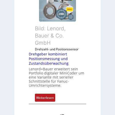
e
h
g
e
b
Bild: Lenord,
e
r
Bauer & Co.
k
GmbH
o
Drehzahl- und Positionssensor
m
Drehgeber kombiniert
b
Positionsmessung und
i
Zustandsüberwachung
n
Lenord+Bauer erweitert sein
i
Portfolio digitaler MiniCoder um
eine Variante mit serieller
e
Schnittstelle für Fanuc-
r
Umrichtersysteme.
t
P
:
Weiterlesen
o
D
s
r
i
e