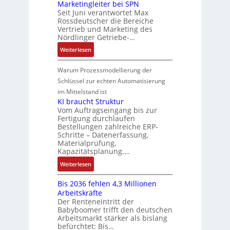
P
Marketingleiter bei SPN
s
a
d
w
e
o
Seit Juni verantwortet Max
s
t
R
i
c
Rossdeutscher die Bereiche
s
a
i
o
c
h
Vertrieb und Marketing des
i
u
o
b
k
Nördlinger Getriebe-…
n
t
l
n
o
l
i
:
i
Weiterlesen
t
i
t
u
k
N
v
S
n
i
n
-
e
e
Warum Prozessmodellierung der
y
F
k
g
G
u
M
Schlüssel zur echten Automatisierung
s
a
e
e
o
im Mittelstand ist
t
n
s
r
m
KI braucht Struktur
è
u
c
V
e
Vom Auftragseingang bis zur
m
c
h
Fertigung durchlaufen
e
n
e
C
ä
Bestellungen zahlreiche ERP-
r
t
s
N
Schritte – Datenerfassung,
f
t
a
:
C
Materialprüfung,
t
r
u
Q
Kapazitätsplanung.…
-
s
i
f
2
S
:
f
Weiterlesen
e
n
-
y
K
ü
b
a
E
s
Bis 2036 fehlen 4,3 Millionen
I
h
s
h
r
t
Arbeitskräfte
b
r
-
m
g
e
Der Renteneintritt der
r
e
u
e
Babyboomer trifft den deutschen
e
m
a
r
n
,
Arbeitsmarkt stärker als bislang
b
e
u
z
d
befürchtet: Bis…
g
n