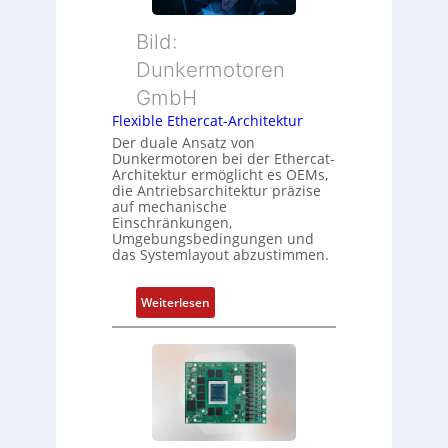
i
u
s
o
t
ü
Bild:
n
t
b
Dunkermotoren
s
e
e
m
GmbH
r
r
e
t
Flexible Ethercat-Architektur
w
s
y
a
Der duale Ansatz von
s
Dunkermotoren bei der Ethercat-
p
c
Architektur ermöglicht es OEMs,
u
s
h
die Antriebsarchitektur präzise
n
o
u
auf mechanische
g
r
Einschränkungen,
n
Umgebungsbedingungen und
u
g
g
das Systemlayout abzustimmen.
n
t
d
f
:
Z
Weiterlesen
ü
F
u
r
l
s
m
e
t
e
x
a
h
i
n
r
b
d
L