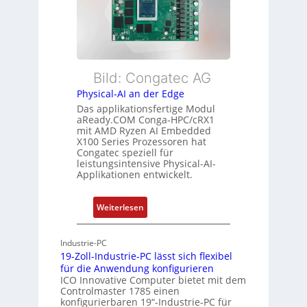
i
r
b
s
w
l
t
a
e
u
c
E
n
h
t
Bild: Congatec AG
g
u
h
Physical-AI an der Edge
n
e
Das applikationsfertige Modul
g
r
aReady.COM Conga-HPC/cRX1
c
mit AMD Ryzen AI Embedded
X100 Series Prozessoren hat
a
Congatec speziell für
t
leistungsintensive Physical-AI-
-
Applikationen entwickelt.
A
r
:
Weiterlesen
c
P
h
h
Industrie-PC
i
y
19-Zoll-Industrie-PC lässt sich flexibel
t
s
für die Anwendung konfigurieren
e
i
ICO Innovative Computer bietet mit dem
k
Controlmaster 1785 einen
c
konfigurierbaren 19“-Industrie-PC für
t