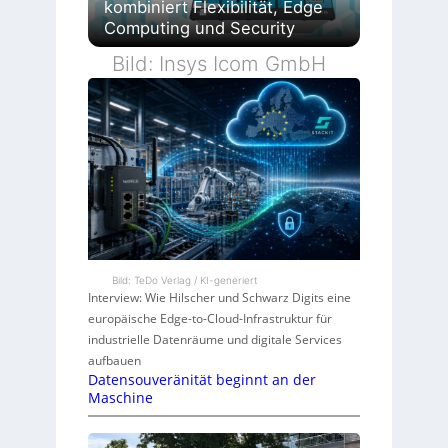
kombiniert Flexibilität, Edge
Computing und Security
Bild: Insys Icom GmbH
Bild: TeDo Verlag / KI-generiert
Interview: Wie Hilscher und Schwarz Digits eine
europäische Edge-to-Cloud-Infrastruktur für
industrielle Datenräume und digitale Services
aufbauen
Datensouveränität beginnt an der
Maschine