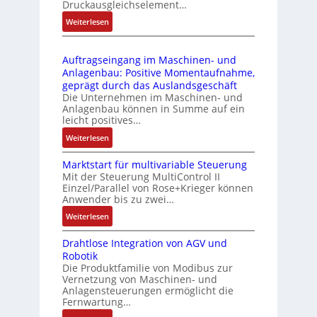
l
ä
Druckausgleichselement…
4
e
s
:
Weiterlesen
4
b
s
D
3
r
t
r
-
i
s
Auftragseingang im Maschinen- und
u
Z
n
i
Anlagenbau: Positive Momentaufnahme,
c
e
g
c
geprägt durch das Auslandsgeschäft
k
r
e
h
Die Unternehmen im Maschinen- und
a
t
Anlagenbau können in Summe auf ein
n
f
u
i
leicht positives…
4
l
s
f
G
e
:
Weiterlesen
g
i
u
x
A
l
z
n
i
Marktstart für multivariable Steuerung
u
e
i
Mit der Steuerung MultiControl II
d
b
f
i
e
Einzel/Parallel von Rose+Krieger können
5
e
t
c
Anwender bis zu zwei…
r
G
l
r
h
u
a
:
Weiterlesen
f
a
s
n
u
M
ü
g
e
g
Drahtlose Integration von AGV und
f
a
r
s
l
b
Robotik
d
r
d
e
e
e
Die Produktfamilie von Modibus zur
e
k
i
i
m
Vernetzung von Maschinen- und
s
n
t
e
n
Anlagensteuerungen ermöglicht die
e
t
R
s
A
g
Fernwartung…
n
ä
a
t
n
a
t