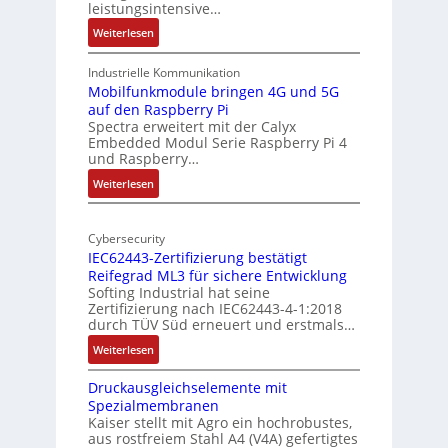
a
leistungsintensive…
u
l
:
Weiterlesen
r
-
1
A
9
Industrielle Kommunikation
I
-
Mobilfunkmodule bringen 4G und 5G
a
auf den Raspberry Pi
Z
Spectra erweitert mit der Calyx
n
o
Embedded Modul Serie Raspberry Pi 4
l
d
und Raspberry…
l
e
:
Weiterlesen
-
r
M
I
E
o
n
d
Cybersecurity
b
d
g
IEC62443-Zertifizierung bestätigt
i
u
e
Reifegrad ML3 für sichere Entwicklung
l
s
Softing Industrial hat seine
f
t
Zertifizierung nach IEC62443-4-1:2018
u
r
durch TÜV Süd erneuert und erstmals…
n
i
:
Weiterlesen
k
e
I
m
-
Druckausgleichselemente mit
E
o
P
Spezialmembranen
C
d
C
Kaiser stellt mit Agro ein hochrobustes,
6
u
l
aus rostfreiem Stahl A4 (V4A) gefertigtes
2