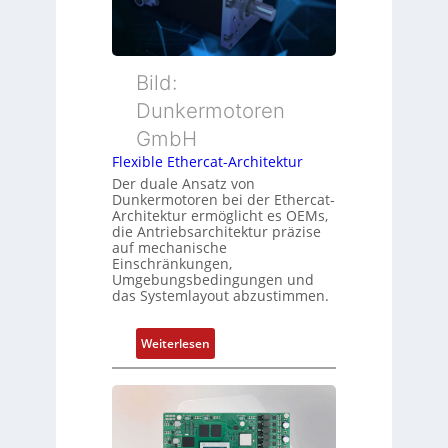
s
t
a
m
t
c
e
e
h
s
r
Bild:
u
s
t
n
u
Dunkermotoren
y
g
n
GmbH
p
g
s
Flexible Ethercat-Architektur
u
o
Der duale Ansatz von
n
Dunkermotoren bei der Ethercat-
r
d
Architektur ermöglicht es OEMs,
g
die Antriebsarchitektur präzise
Z
t
auf mechanische
u
Einschränkungen,
f
s
Umgebungsbedingungen und
ü
das Systemlayout abzustimmen.
t
r
a
m
n
:
Weiterlesen
e
d
F
h
s
l
r
ü
e
L
b
x
e
e
i