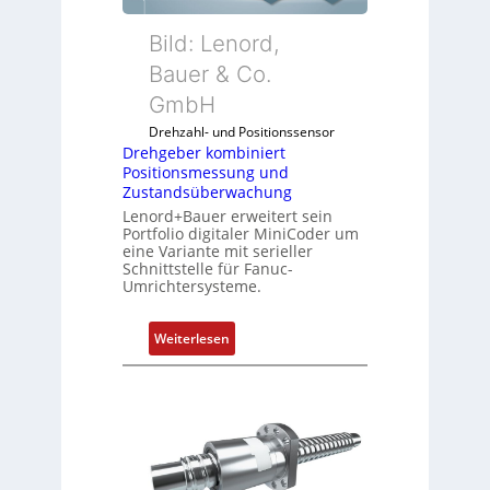
r
k
Bild: Lenord,
o
Bauer & Co.
m
GmbH
b
i
Drehzahl- und Positionssensor
n
Drehgeber kombiniert
Positionsmessung und
i
Zustandsüberwachung
e
Lenord+Bauer erweitert sein
r
Portfolio digitaler MiniCoder um
t
eine Variante mit serieller
P
Schnittstelle für Fanuc-
Umrichtersysteme.
o
s
i
:
Weiterlesen
t
D
i
r
o
e
n
h
s
g
m
e