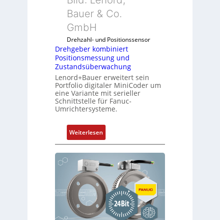
Bauer & Co.
GmbH
Drehzahl- und Positionssensor
Drehgeber kombiniert
Positionsmessung und
Zustandsüberwachung
Lenord+Bauer erweitert sein
Portfolio digitaler MiniCoder um
eine Variante mit serieller
Schnittstelle für Fanuc-
Umrichtersysteme.
:
Weiterlesen
D
r
e
h
g
e
b
e