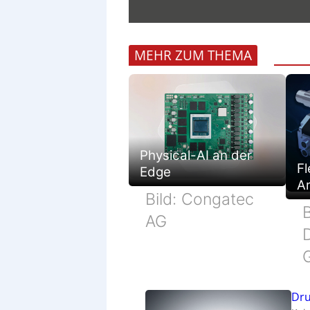
MEHR ZUM THEMA
Physical-AI an der
Fl
Edge
Ar
Bild: Congatec
B
AG
Dru