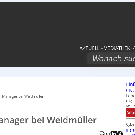
AKTUELL
MEDIATHEK
Search
Ein
CNC
Leno
al Manager
bei Weidmüller
digi
seri
Weit
anager bei Weidmüller
Cybe
IEC6