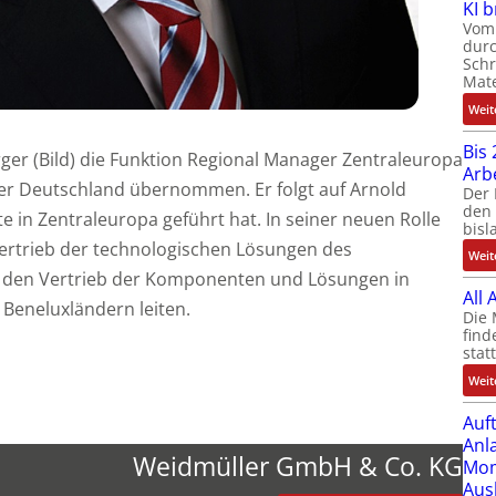
KI 
Vom 
durc
Schr
Mate
Weit
Bis 
er (Bild) die Funktion Regional Manager Zentraleuropa
Arb
er Deutschland übernommen. Er folgt auf Arnold
Der 
den 
te in Zentraleuropa geführt hat. In seiner neuen Rolle
bisl
 Vertrieb der technologischen Lösungen des
Weit
den Vertrieb der Komponenten und Lösungen in
All
Beneluxländern leiten.
Die 
find
stat
Weit
Auf
Anl
Weidmüller GmbH & Co. KG
Mom
Aus