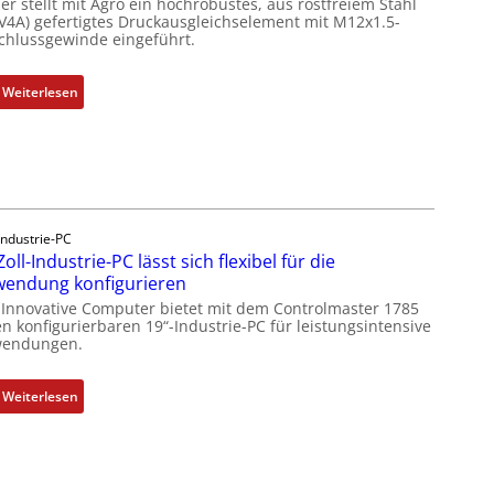
er stellt mit Agro ein hochrobustes, aus rostfreiem Stahl
(V4A) gefertigtes Druckausgleichselement mit M12x1.5-
chlussgewinde eingeführt.
:
Weiterlesen
D
r
u
c
k
a
Industrie-PC
u
Zoll-Industrie-PC lässt sich flexibel für die
s
endung konfigurieren
g
 Innovative Computer bietet mit dem Controlmaster 1785
l
n konfigurierbaren 19“-Industrie-PC für leistungsintensive
endungen.
e
i
c
:
Weiterlesen
h
1
s
9
e
-
l
Z