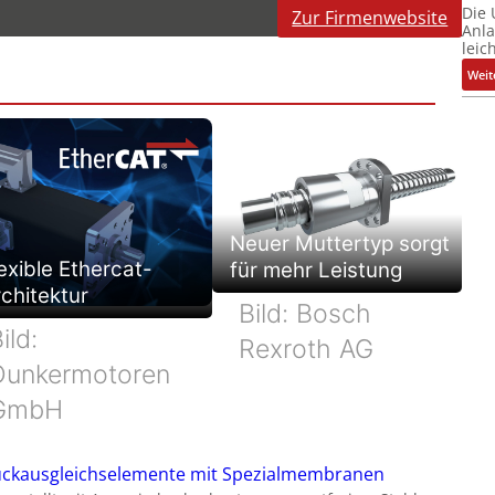
Die
Zur Firmenwebsite
Anl
leic
Weit
Neuer Muttertyp sorgt
exible Ethercat-
für mehr Leistung
chitektur
Bild: Bosch
ild:
Rexroth AG
Dunkermotoren
GmbH
ckausgleichselemente mit Spezialmembranen