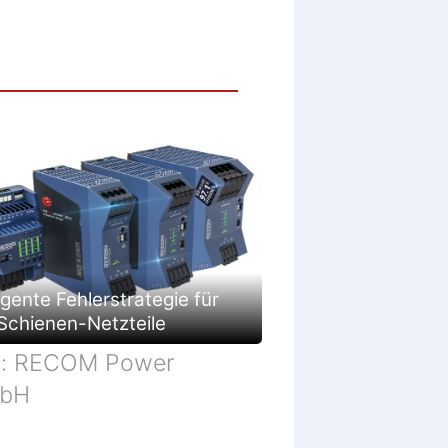
c
h
ä
f
t
ligente Fehlerstrategie für
Schienen-Netzteile
d: RECOM Power
bH