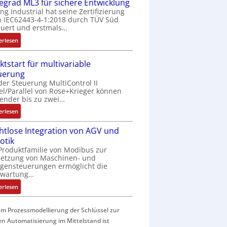
f
fegrad ML3 für sichere Entwicklung
a
ing Industrial hat seine Zertifizierung
 IEC62443-4-1:2018 durch TÜV Süd
c
uert und erstmals…
h
e
:
erlesen
S
I
e
E
ktstart für multivariable
n
C
uerung
s
6
der Steuerung MultiControl II
o
2
el/Parallel von Rose+Krieger können
r
4
ender bis zu zwei…
-
4
:
erlesen
I
3
M
n
-
htlose Integration von AGV und
a
t
Z
otik
r
e
e
Produktfamilie von Modibus zur
k
g
r
netzung von Maschinen- und
t
r
t
gensteuerungen ermöglicht die
s
nwartung…
a
i
t
t
f
:
erlesen
a
i
i
D
r
o
z
r
t
m Prozessmodellierung der Schlüssel zur
n
i
a
f
en Automatisierung im Mittelstand ist
i
e
h
ü