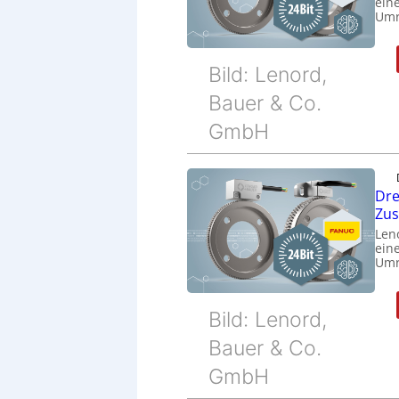
eine
Umr
Bild: Lenord,
Bauer & Co.
GmbH
Dre
Zu
Len
eine
Umr
Bild: Lenord,
Bauer & Co.
GmbH