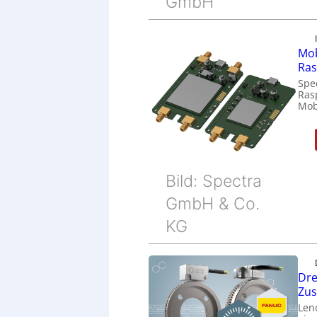
GmbH
Mob
Ras
Spe
Ras
Mob
Bild: Spectra
GmbH & Co.
KG
Dre
Zu
Len