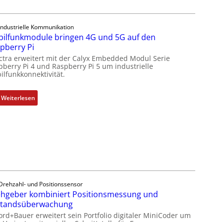
e
o
m
l
Industrielle Kommunikation
e
l
ilfunkmodule bringen 4G und 5G auf den
n
-
pberry Pi
t
I
ctra erweitert mit der Calyx Embedded Modul Serie
e
n
pberry Pi 4 und Raspberry Pi 5 um industrielle
m
d
ilfunkkonnektivität.
i
u
t
s
:
Weiterlesen
S
t
M
p
r
o
e
i
b
z
e
i
i
-
l
a
P
f
l
C
u
m
l
n
e
Drehzahl- und Positionssensor
ä
k
hgeber kombiniert Positionsmessung und
m
s
m
standsüberwachung
b
s
o
r
ord+Bauer erweitert sein Portfolio digitaler MiniCoder um
t