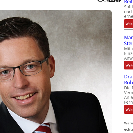
Rei
Soft
nach
erne
Weit
Mar
Ste
Mit 
Einz
Anw
Weit
Dra
Rob
Die 
Ver
Anla
Fer
Weit
Waru
echt