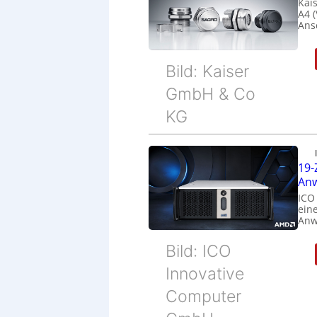
Kais
A4 
Ans
Bild: Kaiser
GmbH & Co
KG
19-
Anw
ICO
eine
Anw
Bild: ICO
Innovative
Computer