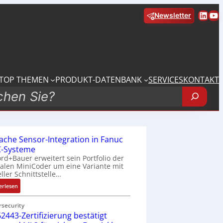
Linke
Yo
Newsletter
TOP THEMEN
PRODUKT-DATENBANK
SERVICES
KONTAKT
fache Sensor-Integration in Fanuc
-Systeme
rd+Bauer erweitert sein Portfolio der
talen MiniCoder um eine Variante mit
eller Schnittstelle…
:
erlesen
E
i
rsecurity
2443-Zertifizierung bestätigt
n