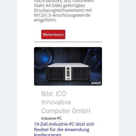
hochrobustes, aus rostfreiem
Stahl A4 (V4A) gefertigtes
Druckausgleichselement mit
M12x1.5-Anschlussgewinde
eingeführt.
:
Weiterlesen
D
r
u
c
k
a
u
s
g
Bild: ICO
l
Innovative
e
Computer GmbH
i
c
Industrie-PC
h
19-Zoll-Industrie-PC lässt sich
flexibel für die Anwendung
s
konfigurieren