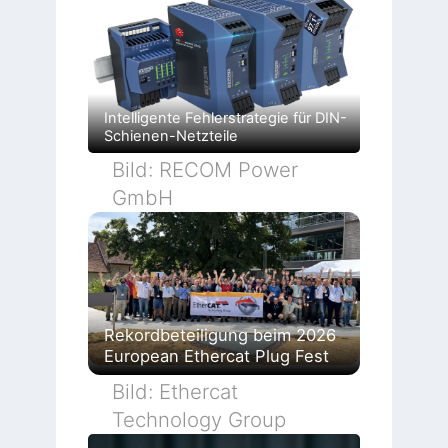
Intelligente Fehlerstrategie für DIN-
Schienen-Netzteile
Bild: RECOM Power
GmbH
Rekordbeteiligung beim 2026
European Ethercat Plug Fest
Bild: Ethercat
Technology Group