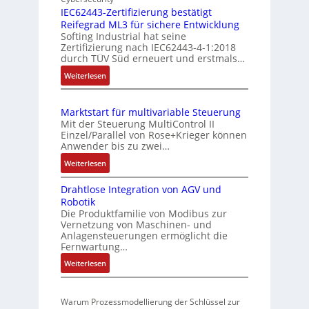
s
r
n
IEC62443-Zertifizierung bestätigt
u
k
Reifegrad ML3 für sichere Entwicklung
f
n
o
Softing Industrial hat seine
a
g
Zertifizierung nach IEC62443-4-1:2018
m
c
durch TÜV Süd erneuert und erstmals…
u
b
h
n
:
Weiterlesen
i
e
d
I
S
n
E
Z
e
i
Marktstart für multivariable Steuerung
C
n
u
e
Mit der Steuerung MultiControl II
6
s
s
r
Einzel/Parallel von Rose+Krieger können
2
o
t
Anwender bis zu zwei…
t
4
r
a
P
:
Weiterlesen
4
-
n
M
o
3
I
d
Drahtlose Integration von AGV und
a
s
-
n
Robotik
r
s
Z
i
t
Die Produktfamilie von Modibus zur
k
ü
e
e
t
Vernetzung von Maschinen- und
t
b
r
g
Anlagensteuerungen ermöglicht die
i
s
t
Fernwartung…
e
r
o
t
i
a
r
:
Weiterlesen
n
a
f
t
w
D
s
r
i
i
r
a
m
t
z
o
Warum Prozessmodellierung der Schlüssel zur
a
c
f
e