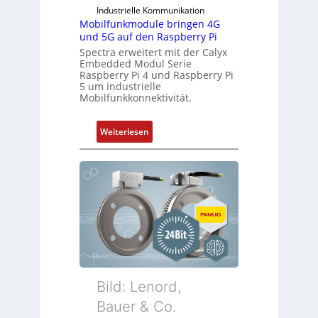
r
Industrielle Kommunikation
r
Mobilfunkmodule bringen 4G
i
a
und 5G auf den Raspberry Pi
e
n
Spectra erweitert mit der Calyx
-
e
Embedded Modul Serie
P
n
Raspberry Pi 4 und Raspberry Pi
C
5 um industrielle
Mobilfunkkonnektivität.
l
ä
s
:
Weiterlesen
s
M
t
o
s
b
i
i
c
l
h
f
f
u
l
n
e
k
x
m
Bild: Lenord,
i
o
Bauer & Co.
b
d