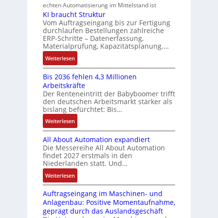
i
n
h
echten Automatisierung im Mittelstand ist
h
ü
s
e
i
KI braucht Struktur
t
u
r
s
r
n
Vom Auftragseingang bis zur Fertigung
l
m
n
u
u
durchlaufen Bestellungen zahlreiche
F
o
u
g
ERP-Schritte – Datenerfassung,
n
a
n
s
l
Materialprüfung, Kapazitätsplanung.…
g
n
g
e
t
b
u
:
Weiterlesen
I
u
i
e
c
K
n
n
v
s
Bis 2036 fehlen 4,3 Millionen
C
I
t
d
a
Arbeitskräfte
t
N
b
e
Z
r
Der Renteneintritt der Babyboomer trifft
ä
C
r
g
i
den deutschen Arbeitsmarkt stärker als
u
t
-
a
r
bislang befürchtet: Bis…
a
s
i
S
u
a
b
:
Weiterlesen
g
t
y
c
t
l
B
t
s
a
h
i
e
All About Automation expandiert
i
R
t
t
n
o
S
Die Messereihe All About Automation
s
e
e
S
d
n
findet 2027 erstmals in den
t
2
i
m
t
v
s
Niederlanden statt. Und…
e
0
f
e
r
o
ü
u
:
Weiterlesen
3
e
u
n
b
e
A
6
g
k
A
r
Auftragseingang im Maschinen- und
e
l
f
r
t
G
Anlagenbau: Positive Momentaufnahme,
u
l
r
e
a
u
V
geprägt durch das Auslandsgeschäft
n
A
h
w
d
r
u