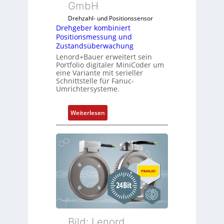
e
GmbH
u
l
l
Drehzahl- und Positionssensor
f
e
Drehgeber kombiniert
ü
Positionsmessung und
b
r
Zustandsüberwachung
r
d
Lenord+Bauer erweitert sein
i
Portfolio digitaler MiniCoder um
i
n
eine Variante mit serieller
e
g
Schnittstelle für Fanuc-
A
Umrichtersysteme.
e
n
n
w
4
:
Weiterlesen
e
G
D
n
u
r
d
n
e
u
d
h
n
5
g
g
G
e
k
a
b
o
u
e
n
f
r
f
d
k
Bild: Lenord,
i