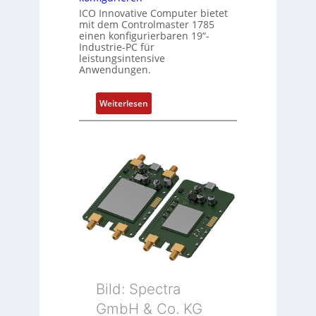
e
ICO Innovative Computer bietet
l
mit dem Controlmaster 1785
e
einen konfigurierbaren 19“-
m
Industrie-PC für
leistungsintensive
e
Anwendungen.
n
t
:
Weiterlesen
e
1
m
9
i
-
t
Z
S
o
p
l
e
l
z
-
i
I
a
n
l
d
m
u
e
Bild: Spectra
s
m
GmbH & Co. KG
t
b