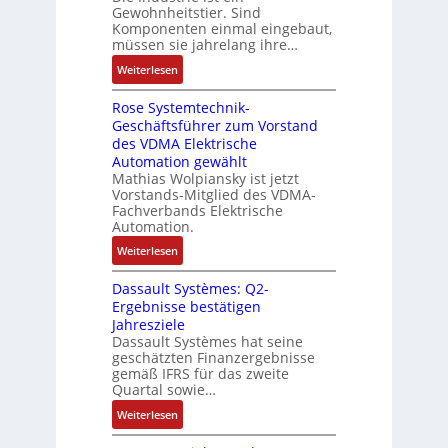
s
c
Gewohnheitstier. Sind
e
ä
e
Komponenten einmal eingebaut,
h
s
f
M
müssen sie jahrelang ihre…
i
s
t
u
n
:
Weiterlesen
e
e
l
e
D
r
t
n
Rose Systemtechnik-
a
t
i
Geschäftsführer zum Vorstand
-
s
e
t
des VDMA Elektrische
u
I
L
u
Automation gewählt
n
T
a
r
Mathias Wolpiansky ist jetzt
d
-
s
n
Vorstands-Mitglied des VDMA-
A
R
e
Fachverbands Elektrische
-
n
ü
r
Automation.
K
l
c
t
i
:
Weiterlesen
a
k
r
t
R
g
g
i
Dassault Systèmes: Q2-
E
o
e
r
a
Ergebnisse bestätigen
n
s
n
a
n
Jahresziele
c
e
b
t
g
Dassault Systèmes hat seine
o
S
a
d
geschätzten Finanzergebnisse
u
d
y
u
gemäß IFRS für das zweite
e
l
e
s
Quartal sowie…
:
r
a
r
t
P
F
:
t
Weiterlesen
e
o
a
D
i
m
s