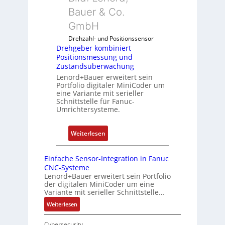
e
o
Bauer & Co.
g
n
m
u
R
GmbH
b
r
a
i
Drehzahl- und Positionssensor
i
s
n
Drehgeber kombiniert
e
p
Positionsmessung und
i
r
b
Zustandsüberwachung
e
e
e
Lenord+Bauer erweitert sein
r
n
Portfolio digitaler MiniCoder um
r
t
eine Variante mit serieller
r
P
Schnittstelle für Fanuc-
y
Umrichtersysteme.
o
P
s
i
i
:
Weiterlesen
t
D
i
r
Einfache Sensor-Integration in Fanuc
o
e
CNC-Systeme
n
h
Lenord+Bauer erweitert sein Portfolio
s
der digitalen MiniCoder um eine
g
Variante mit serieller Schnittstelle…
m
e
e
:
Weiterlesen
b
E
s
e
i
Cybersecurity