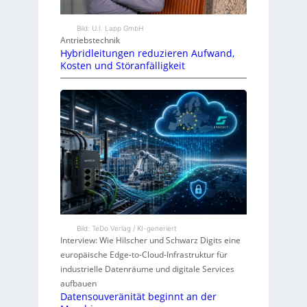
Bild: U.I. Lapp GmbH
Antriebstechnik
Hybridleitungen reduzieren Aufwand,
Kosten und Störanfälligkeit
Bild: TeDo Verlag / KI-generiert
Interview: Wie Hilscher und Schwarz Digits eine
europäische Edge-to-Cloud-Infrastruktur für
industrielle Datenräume und digitale Services
aufbauen
Datensouveränität beginnt an der