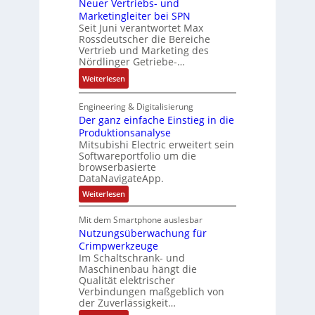
b
Neuer Vertriebs- und
a
o
t
i
r
Marketingleiter bei SPN
s
n
e
t
Seit Juni verantwortet Max
i
s
c
Rossdeutscher die Bereiche
i
k
a
h
Vertrieb und Marketing des
v
u
Nördlinger Getriebe-…
n
e
l
i
:
Weiterlesen
M
t
k
N
o
S
-
e
m
Engineering & Digitalisierung
y
G
u
Der ganz einfache Einstieg in die
e
s
e
Produktionsanalyse
e
n
t
s
Mitsubishi Electric erweitert sein
r
t
è
Softwareportfolio um die
c
V
a
m
browserbasierte
h
e
u
e
DataNavigateApp.
ä
r
f
s
:
Weiterlesen
f
t
n
D
:
t
r
e
a
Q
Mit dem Smartphone auslesbar
s
r
i
h
2
Nutzungsüberwachung für
g
f
e
m
a
-
Crimpwerkzeuge
ü
b
n
e
E
Im Schaltschrank- und
h
z
s
,
Maschinenbau hängt die
r
e
r
-
Qualität elektrischer
g
i
g
e
Verbindungen maßgeblich von
n
u
e
e
f
der Zuverlässigkeit…
r
n
p
b
a
z