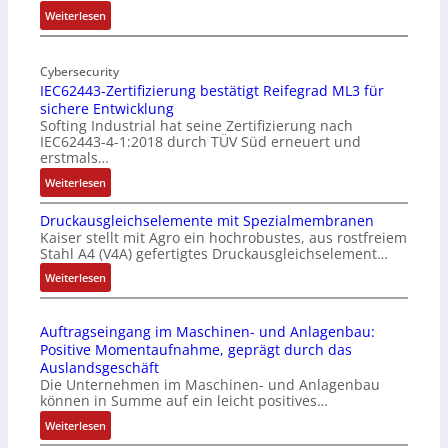
l
:
Weiterlesen
-
M
I
o
n
Cybersecurity
b
IEC62443-Zertifizierung bestätigt Reifegrad ML3 für
d
i
sichere Entwicklung
u
l
Softing Industrial hat seine Zertifizierung nach
s
f
IEC62443-4-1:2018 durch TÜV Süd erneuert und
t
u
erstmals…
r
n
:
Weiterlesen
i
k
I
e
m
Druckausgleichselemente mit Spezialmembranen
E
-
o
Kaiser stellt mit Agro ein hochrobustes, aus rostfreiem
C
P
d
Stahl A4 (V4A) gefertigtes Druckausgleichselement…
6
C
u
2
:
Weiterlesen
l
l
4
D
ä
e
4
r
s
b
Auftragseingang im Maschinen- und Anlagenbau:
3
u
s
r
Positive Momentaufnahme, geprägt durch das
-
c
t
i
Auslandsgeschäft
Z
k
s
n
Die Unternehmen im Maschinen- und Anlagenbau
e
a
i
g
können in Summe auf ein leicht positives…
r
u
c
e
:
Weiterlesen
t
s
h
n
A
i
g