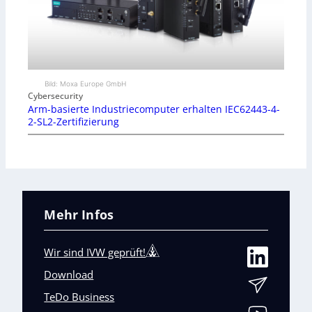
Bild: Moxa Europe GmbH
Cybersecurity
Arm-basierte Industriecomputer erhalten IEC62443-4-
2-SL2-Zertifizierung
Mehr Infos
Wir sind IVW geprüft!
Download
TeDo Business