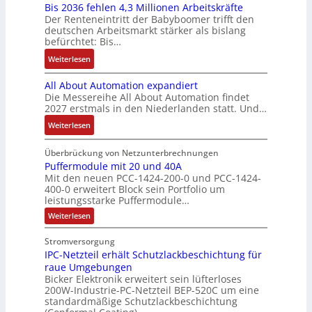
u
Bis 2036 fehlen 4,3 Millionen Arbeitskräfte
I
e
i
:
l
ä
c
Der Renteneintritt der Babyboomer trifft den
b
M
e
Q
u
f
deutschen Arbeitsmarkt stärker als bislang
C
r
o
b
2
n
t
befürchtet: Bis…
N
a
m
s
-
g
s
C
:
Weiterlesen
u
e
-
E
f
-
B
c
n
u
r
ü
All About Automation expandiert
S
i
h
t
n
g
h
Die Messereihe All About Automation findet
y
s
t
a
d
e
r
2027 erstmals in den Niederlanden statt. Und…
s
2
S
u
M
b
e
t
0
:
Weiterlesen
t
f
a
n
r
e
3
A
r
n
r
i
z
m
6
l
Überbrückung von Netzunterbrechnungen
u
a
k
s
u
e
f
l
Puffermodule mit 20 und 40A
k
h
e
s
m
Mit den neuen PCC-1424-200-0 und PCC-1424-
e
A
t
m
t
e
V
400-0 erweitert Block sein Portfolio um
h
b
u
e
i
b
o
leistungsstarke Puffermodule…
l
o
r
,
n
e
r
:
Weiterlesen
e
u
g
g
s
s
P
n
t
e
l
u
t
t
Stromversorgung
4
A
f
p
e
ä
a
IPC-Netzteil erhält Schutzlackbeschichtung für
f
,
u
r
i
t
e
n
raue Umgebungen
3
t
ä
t
r
i
d
Bicker Elektronik erweitert sein lüfterloses
m
M
o
g
e
g
200W-Industrie-PC-Netzteil BEP-520C um eine
d
o
i
m
t
r
standardmäßige Schutzlackbeschichtung
e
d
e
l
a