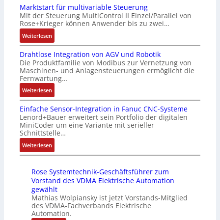
f
4
Marktstart für multivariable Steuerung
u
f
l
l
G
Mit der Steuerung MultiControl II Einzel/Parallel von
f
i
e
e
u
Rose+Krieger können Anwender bis zu zwei…
t
z
i
x
n
r
:
Weiterlesen
i
c
i
d
a
M
e
h
b
5
Drahtlose Integration von AGV und Robotik
g
a
r
s
e
G
Die Produktfamilie von Modibus zur Vernetzung von
s
r
u
e
l
a
Maschinen- und Anlagensteuerungen ermöglicht die
e
k
n
l
f
u
Fernwartung…
i
t
g
e
ü
f
:
Weiterlesen
n
s
b
m
r
d
D
g
t
e
e
d
e
Einfache Sensor-Integration in Fanuc CNC-Systeme
r
a
a
s
n
i
n
Lenord+Bauer erweitert sein Portfolio der digitalen
a
n
r
t
t
e
R
MiniCoder um eine Variante mit serieller
h
g
t
ä
e
A
Schnittstelle…
a
t
i
f
t
m
n
s
:
Weiterlesen
l
m
ü
i
i
w
p
E
o
M
r
g
t
e
b
i
s
a
m
t
S
n
e
Rose Systemtechnik-Geschäftsführer zum
n
e
s
u
R
p
d
r
Vorstand des VDMA Elektrische Automation
f
I
c
l
e
e
u
gewählt
r
a
n
h
t
i
z
Mathias Wolpiansky ist jetzt Vorstands-Mitglied
n
y
c
t
i
i
des VDMA-Fachverbands Elektrische
f
i
g
P
h
e
Automation.
n
v
e
a
k
i
e