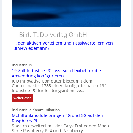
Bild: TeDo Verlag GmbH
… den aktiven Verteilern und Passivverteilern von
Bihl+Wiedemann?
Industrie-PC
19-Zoll-Industrie-PC lässt sich flexibel für die
Anwendung konfigurieren
ICO Innovative Computer bietet mit dem
Controlmaster 1785 einen konfigurierbaren 19“-
Industrie-PC für leistungsintensive…
:
Weiterlesen
1
9
Industrielle Kommunikation
-
Mobilfunkmodule bringen 4G und 5G auf den
Raspberry Pi
Z
Spectra erweitert mit der Calyx Embedded Modul
o
Serie Raspberry Pi 4 und Raspberry…
l