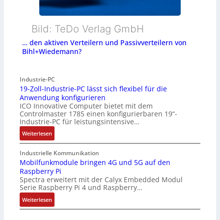
Bild: TeDo Verlag GmbH
… den aktiven Verteilern und Passivverteilern von
Bihl+Wiedemann?
Industrie-PC
19-Zoll-Industrie-PC lässt sich flexibel für die
Anwendung konfigurieren
ICO Innovative Computer bietet mit dem
Controlmaster 1785 einen konfigurierbaren 19“-
Industrie-PC für leistungsintensive…
:
Weiterlesen
1
9
Industrielle Kommunikation
-
Mobilfunkmodule bringen 4G und 5G auf den
Raspberry Pi
Z
Spectra erweitert mit der Calyx Embedded Modul
o
Serie Raspberry Pi 4 und Raspberry…
l
l
:
Weiterlesen
-
M
I
o