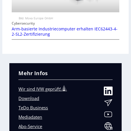
Bild: Moxa Europe GmbH
Cybersecurity
Arm-basierte Industriecomputer erhalten IEC62443-4-
2-SL2-Zertifizierung
Mehr Infos
Wir sind IVW geprüft!
Download
TeDo Business
Mediadaten
Abo-Service