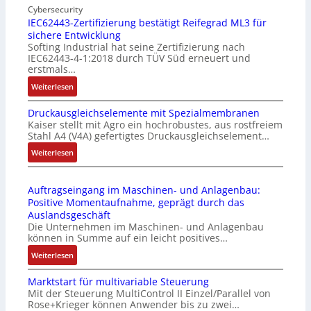
n
Cybersecurity
b
IEC62443-Zertifizierung bestätigt Reifegrad ML3 für
d
i
sichere Entwicklung
u
l
Softing Industrial hat seine Zertifizierung nach
s
f
IEC62443-4-1:2018 durch TÜV Süd erneuert und
t
u
erstmals…
r
n
:
Weiterlesen
i
k
I
e
m
Druckausgleichselemente mit Spezialmembranen
E
-
o
Kaiser stellt mit Agro ein hochrobustes, aus rostfreiem
C
P
d
Stahl A4 (V4A) gefertigtes Druckausgleichselement…
6
C
u
2
:
Weiterlesen
l
l
4
D
ä
e
4
r
s
b
Auftragseingang im Maschinen- und Anlagenbau:
3
u
s
r
Positive Momentaufnahme, geprägt durch das
-
c
t
i
Auslandsgeschäft
Z
k
s
n
Die Unternehmen im Maschinen- und Anlagenbau
e
a
i
g
können in Summe auf ein leicht positives…
r
u
c
e
:
Weiterlesen
t
s
h
n
A
i
g
f
4
Marktstart für multivariable Steuerung
u
f
l
l
G
Mit der Steuerung MultiControl II Einzel/Parallel von
f
i
e
e
u
Rose+Krieger können Anwender bis zu zwei…
t
z
i