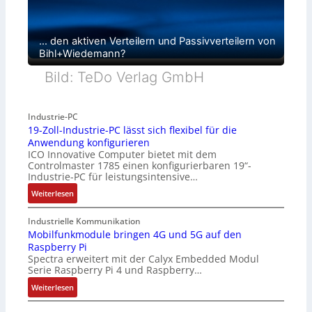
… den aktiven Verteilern und Passivverteilern von
Bihl+Wiedemann?
Bild: TeDo Verlag GmbH
Industrie-PC
19-Zoll-Industrie-PC lässt sich flexibel für die
Anwendung konfigurieren
ICO Innovative Computer bietet mit dem
Controlmaster 1785 einen konfigurierbaren 19“-
Industrie-PC für leistungsintensive…
:
Weiterlesen
1
9
Industrielle Kommunikation
-
Mobilfunkmodule bringen 4G und 5G auf den
Raspberry Pi
Z
Spectra erweitert mit der Calyx Embedded Modul
o
Serie Raspberry Pi 4 und Raspberry…
l
l
:
Weiterlesen
-
M
I