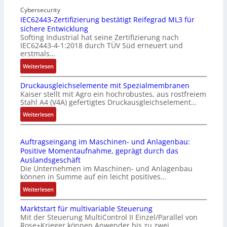
o
n
Cybersecurity
b
IEC62443-Zertifizierung bestätigt Reifegrad ML3 für
d
i
sichere Entwicklung
u
l
Softing Industrial hat seine Zertifizierung nach
s
f
IEC62443-4-1:2018 durch TÜV Süd erneuert und
t
u
erstmals…
r
n
:
Weiterlesen
i
k
I
e
m
Druckausgleichselemente mit Spezialmembranen
E
-
o
Kaiser stellt mit Agro ein hochrobustes, aus rostfreiem
C
P
d
Stahl A4 (V4A) gefertigtes Druckausgleichselement…
6
C
u
2
:
Weiterlesen
l
l
4
D
ä
e
4
r
s
b
Auftragseingang im Maschinen- und Anlagenbau:
3
u
s
r
Positive Momentaufnahme, geprägt durch das
-
c
t
i
Auslandsgeschäft
Z
k
s
n
Die Unternehmen im Maschinen- und Anlagenbau
e
a
i
g
können in Summe auf ein leicht positives…
r
u
c
e
:
Weiterlesen
t
s
h
n
A
i
g
f
4
Marktstart für multivariable Steuerung
u
f
l
l
G
Mit der Steuerung MultiControl II Einzel/Parallel von
f
i
e
e
u
Rose+Krieger können Anwender bis zu zwei…