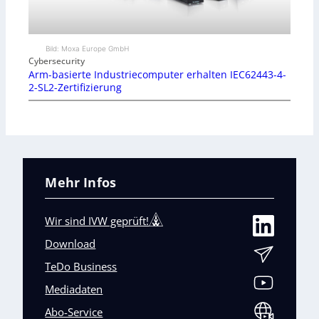
Bild: Moxa Europe GmbH
Cybersecurity
Arm-basierte Industriecomputer erhalten IEC62443-4-
2-SL2-Zertifizierung
Mehr Infos
Wir sind IVW geprüft!
Download
TeDo Business
Mediadaten
Abo-Service