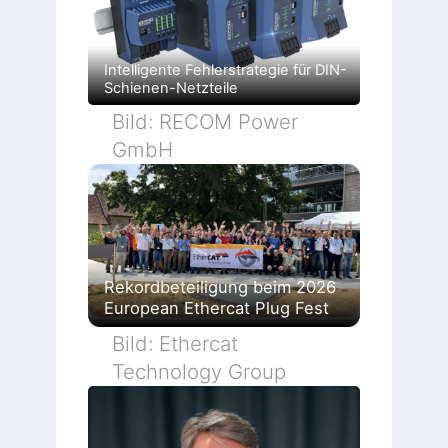
Intelligente Fehlerstrategie für DIN-
Schienen-Netzteile
Bild: RECOM Power
GmbH
Rekordbeteiligung beim 2026
European Ethercat Plug Fest
Bild: Ethercat
Technology Group