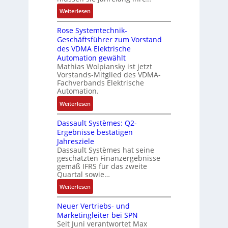
s
t
u
n
:
Weiterlesen
e
e
l
e
D
r
t
n
Rose Systemtechnik-
a
t
i
Geschäftsführer zum Vorstand
-
s
e
t
des VDMA Elektrische
u
I
L
u
Automation gewählt
n
T
a
r
Mathias Wolpiansky ist jetzt
d
-
s
n
Vorstands-Mitglied des VDMA-
A
R
e
Fachverbands Elektrische
-
n
ü
r
Automation.
K
l
c
t
i
:
Weiterlesen
a
k
r
t
R
g
g
i
Dassault Systèmes: Q2-
E
o
e
r
a
Ergebnisse bestätigen
n
s
n
a
n
Jahresziele
c
e
b
t
g
Dassault Systèmes hat seine
o
S
a
d
geschätzten Finanzergebnisse
u
d
y
u
gemäß IFRS für das zweite
e
l
e
s
Quartal sowie…
:
r
a
r
t
P
F
:
t
Weiterlesen
e
o
a
D
i
m
s
b
Neuer Vertriebs- und
a
o
t
i
r
Marketingleiter bei SPN
s
n
e
t
Seit Juni verantwortet Max
i
s