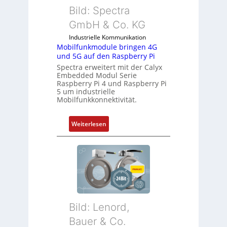
I
Bild: Spectra
z
n
i
GmbH & Co. KG
d
a
Industrielle Kommunikation
u
l
Mobilfunkmodule bringen 4G
s
m
und 5G auf den Raspberry Pi
t
e
Spectra erweitert mit der Calyx
r
m
Embedded Modul Serie
i
Raspberry Pi 4 und Raspberry Pi
b
5 um industrielle
e
r
Mobilfunkkonnektivität.
-
a
P
n
:
Weiterlesen
C
e
M
l
n
o
ä
b
s
i
s
l
t
f
s
u
i
Bild: Lenord,
n
c
k
Bauer & Co.
h