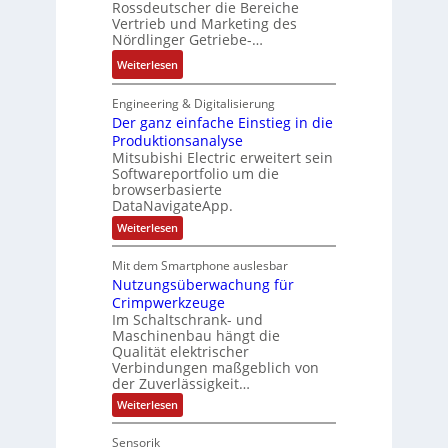
c
Rossdeutscher die Bereiche
i
k
a
h
Vertrieb und Marketing des
v
u
Nördlinger Getriebe-…
n
e
l
i
:
Weiterlesen
M
t
k
N
o
S
-
e
m
Engineering & Digitalisierung
y
G
u
Der ganz einfache Einstieg in die
e
s
e
Produktionsanalyse
e
n
t
s
Mitsubishi Electric erweitert sein
r
t
è
Softwareportfolio um die
c
V
a
m
browserbasierte
h
e
u
e
DataNavigateApp.
ä
r
f
s
:
Weiterlesen
f
t
n
D
:
t
r
e
a
Q
Mit dem Smartphone auslesbar
s
r
i
h
2
Nutzungsüberwachung für
g
f
e
m
a
-
Crimpwerkzeuge
ü
b
n
e
E
Im Schaltschrank- und
h
z
s
,
Maschinenbau hängt die
r
e
r
-
Qualität elektrischer
g
i
g
e
Verbindungen maßgeblich von
n
u
e
e
f
der Zuverlässigkeit…
r
n
p
b
a
z
:
Weiterlesen
d
r
c
n
N
u
h
M
ä
i
u
e
m
Sensorik
a
g
t