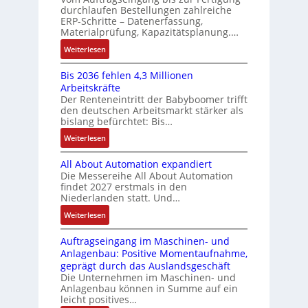
m
u
u
durchlaufen Bestellungen zahlreiche
F
o
h
u
ERP-Schritte – Datenerfassung,
n
a
n
s
u
l
Materialprüfung, Kapazitätsplanung.…
g
n
g
e
n
t
b
u
:
Weiterlesen
I
u
i
g
e
c
K
n
n
v
s
Bis 2036 fehlen 4,3 Millionen
C
I
t
d
a
Arbeitskräfte
t
N
b
e
Z
r
Der Renteneintritt der Babyboomer trifft
ä
C
r
g
i
den deutschen Arbeitsmarkt stärker als
u
t
-
a
r
bislang befürchtet: Bis…
a
s
i
S
u
a
b
:
Weiterlesen
g
t
y
c
t
l
B
t
s
a
h
i
e
All About Automation expandiert
i
R
t
t
n
o
S
Die Messereihe All About Automation
s
e
e
S
d
n
findet 2027 erstmals in den
t
2
i
m
t
v
s
Niederlanden statt. Und…
e
0
f
e
r
o
ü
u
:
Weiterlesen
3
e
u
n
b
e
A
6
g
k
A
r
Auftragseingang im Maschinen- und
e
l
f
r
t
G
Anlagenbau: Positive Momentaufnahme,
u
l
r
e
a
u
V
geprägt durch das Auslandsgeschäft
n
A
h
w
d
r
u
Die Unternehmen im Maschinen- und
g
b
l
M
a
Anlagenbau können in Summe auf ein
n
o
e
L
c
leicht positives…
d
u
n