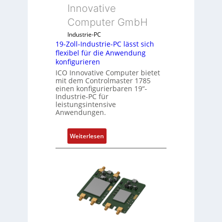
s
Innovative
g
Computer GmbH
l
e
Industrie-PC
19-Zoll-Industrie-PC lässt sich
i
flexibel für die Anwendung
c
konfigurieren
h
ICO Innovative Computer bietet
s
mit dem Controlmaster 1785
e
einen konfigurierbaren 19“-
Industrie-PC für
l
leistungsintensive
e
Anwendungen.
m
e
:
Weiterlesen
n
1
t
9
e
-
m
Z
i
o
t
l
S
l
p
-
e