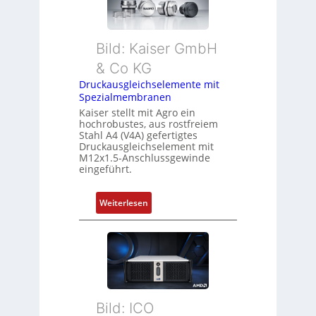
Bild: Kaiser GmbH
& Co KG
Druckausgleichselemente mit
Spezialmembranen
Kaiser stellt mit Agro ein
hochrobustes, aus rostfreiem
Stahl A4 (V4A) gefertigtes
Druckausgleichselement mit
M12x1.5-Anschlussgewinde
eingeführt.
:
Weiterlesen
D
r
u
c
k
a
Bild: ICO
u