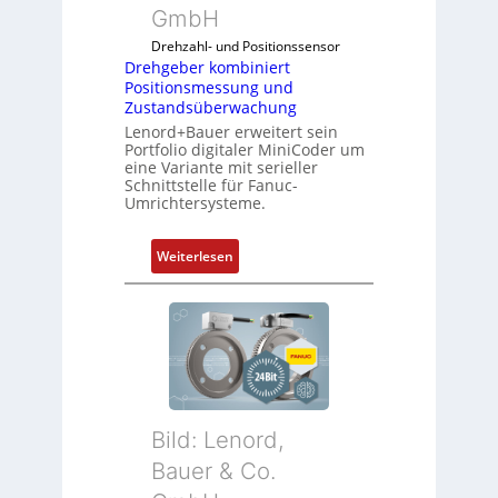
m
f
GmbH
o
l
Drehzahl- und Positionssensor
d
e
Drehgeber kombiniert
u
x
Positionsmessung und
l
i
Zustandsüberwachung
e
b
Lenord+Bauer erweitert sein
b
e
Portfolio digitaler MiniCoder um
eine Variante mit serieller
r
l
Schnittstelle für Fanuc-
i
f
Umrichtersysteme.
n
ü
g
r
:
Weiterlesen
e
d
D
n
i
r
4
e
e
G
A
h
u
n
g
n
w
e
d
e
b
5
n
Bild: Lenord,
e
G
d
r
Bauer & Co.
a
u
k
u