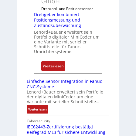
GmbH
n
o
f
g
Drehzahl- und Positionssensor
m
d
k
Drehgeber kombiniert
b
e
o
Positionsmessung und
i
n
Zustandsüberwachung
n
n
R
Lenord+Bauer erweitert sein
f
i
Portfolio digitaler MiniCoder um
a
i
eine Variante mit serieller
e
s
g
Schnittstelle für Fanuc-
r
p
Umrichtersysteme.
u
t
b
r
P
e
i
:
Weiterlesen
o
r
e
D
s
r
r
r
i
Einfache Sensor-Integration in Fanuc
y
e
e
CNC-Systeme
t
P
n
h
Lenord+Bauer erweitert sein Portfolio
i
i
der digitalen MiniCoder um eine
g
o
Variante mit serieller Schnittstelle…
e
n
:
Weiterlesen
b
s
E
e
m
i
Cybersecurity
r
e
n
IEC62443-Zertifizierung bestätigt
k
s
Reifegrad ML3 für sichere Entwicklung
f
o