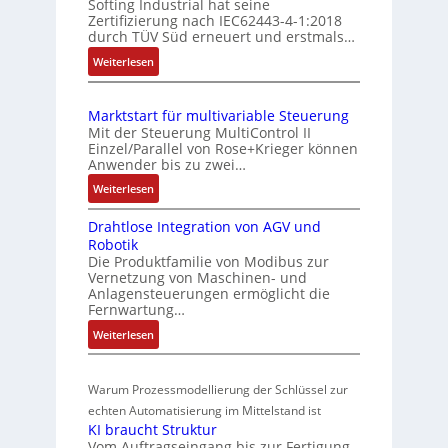
Softing Industrial hat seine
s
a
Zertifizierung nach IEC62443-4-1:2018
m
c
u
durch TÜV Süd erneuert und erstmals…
b
h
n
:
Weiterlesen
i
e
g
I
S
n
u
E
e
i
n
Marktstart für multivariable Steuerung
C
n
e
Mit der Steuerung MultiControl II
d
6
s
r
Einzel/Parallel von Rose+Krieger können
Z
2
o
Anwender bis zu zwei…
t
u
4
r
P
:
Weiterlesen
4
s
-
M
o
3
I
t
Drahtlose Integration von AGV und
a
s
-
n
a
Robotik
r
Z
i
t
n
Die Produktfamilie von Modibus zur
k
e
e
t
Vernetzung von Maschinen- und
d
t
r
g
Anlagensteuerungen ermöglicht die
i
s
s
t
Fernwartung…
r
o
ü
t
i
a
:
Weiterlesen
n
a
b
f
t
D
s
r
e
i
i
r
m
t
r
z
o
Warum Prozessmodellierung der Schlüssel zur
a
f
e
i
w
n
h
echten Automatisierung im Mittelstand ist
ü
s
e
i
a
KI braucht Struktur
t
r
s
r
n
Vom Auftragseingang bis zur Fertigung
c
l