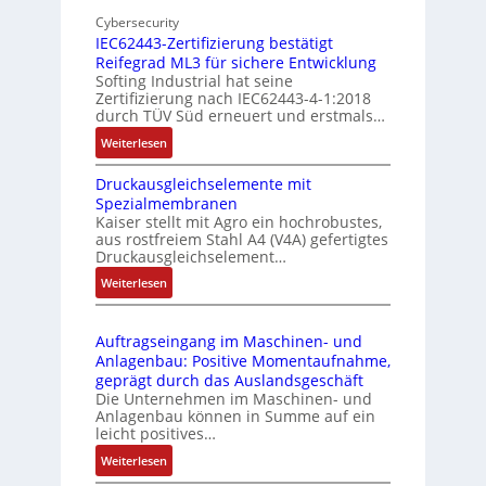
o
n
d
Cybersecurity
b
d
g
IEC62443-Zertifizierung bestätigt
i
u
e
Reifegrad ML3 für sichere Entwicklung
l
s
Softing Industrial hat seine
f
t
Zertifizierung nach IEC62443-4-1:2018
u
r
durch TÜV Süd erneuert und erstmals…
n
i
:
Weiterlesen
k
e
I
m
-
Druckausgleichselemente mit
E
o
P
Spezialmembranen
C
d
C
Kaiser stellt mit Agro ein hochrobustes,
6
u
l
aus rostfreiem Stahl A4 (V4A) gefertigtes
2
l
ä
Druckausgleichselement…
4
e
s
:
Weiterlesen
4
b
s
D
3
r
t
r
-
i
s
Auftragseingang im Maschinen- und
u
Z
n
i
Anlagenbau: Positive Momentaufnahme,
c
e
g
c
geprägt durch das Auslandsgeschäft
k
r
e
h
Die Unternehmen im Maschinen- und
a
t
Anlagenbau können in Summe auf ein
n
f
u
i
leicht positives…
4
l
s
f
G
e
:
Weiterlesen
g
i
u
x
A