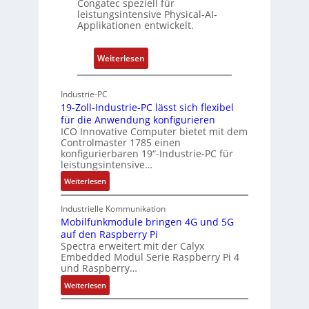
Congatec speziell für
t
leistungsintensive Physical-AI-
-
Applikationen entwickelt.
A
r
:
Weiterlesen
c
P
h
h
Industrie-PC
i
y
19-Zoll-Industrie-PC lässt sich flexibel
t
s
für die Anwendung konfigurieren
e
i
ICO Innovative Computer bietet mit dem
k
Controlmaster 1785 einen
c
konfigurierbaren 19“-Industrie-PC für
t
a
leistungsintensive…
u
l
:
Weiterlesen
r
-
1
A
9
Industrielle Kommunikation
I
-
Mobilfunkmodule bringen 4G und 5G
a
auf den Raspberry Pi
Z
Spectra erweitert mit der Calyx
n
o
Embedded Modul Serie Raspberry Pi 4
l
d
und Raspberry…
l
e
:
Weiterlesen
-
r
M
I
E