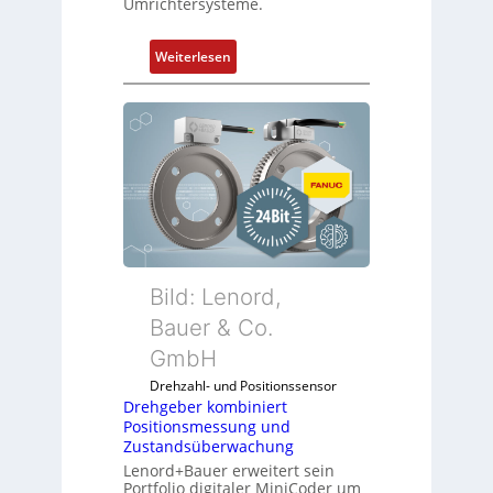
Umrichtersysteme.
:
Weiterlesen
D
r
e
h
g
e
b
e
r
k
Bild: Lenord,
o
Bauer & Co.
m
GmbH
b
i
Drehzahl- und Positionssensor
n
Drehgeber kombiniert
Positionsmessung und
i
Zustandsüberwachung
e
Lenord+Bauer erweitert sein
r
Portfolio digitaler MiniCoder um