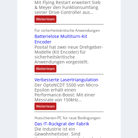
d
t
N
Mit Flying Restart erweitert Sieb
d
i
4
e
o
& Meyer den Funktionsumfang
0
i
t
t
seiner Drive Controller aus…
m
A
z
e
s
t
a
:
Weiterlesen
r
k
e
S
t
i
t
e
r
i
Für sicherheitskritische Anwendungen
l
n
ä
e
Batterielose Multiturn-Kit
o
s
f
r
o
Encoder
n
h
r
t
Posital hat zwei neue Drehgeber-
g
ä
l
e
Modelle (Kit Encoder) für
l
o
e
sicherheitskritische
t
s
w
S
Anwendungen vorgestellt.
e
ä
c
F
:
Weiterlesen
h
a
h
B
u
n
l
a
t
g
Verbesserte Lasertriangulation
t
t
z
s
Der OptoNCDT 5500 von Micro-
t
l
c
Epsilon erhält einen
e
a
h
Performance-Boost: Mit einer
r
c
a
i
Messrate von 150kHz…
k
l
e
b
t
:
Weiterlesen
l
e
u
V
o
s
n
e
s
c
Hutschienen-PC für raue Bedingungen
g
r
e
h
Das IT-Rückgrat der Fabrik
b
M
i
e
Die Industrie ist ein
u
c
s
l
Gewohnheitstier. Sind
h
s
t