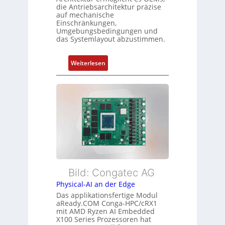
g
die Antriebsarchitektur präzise
Z
t
auf mechanische
u
Einschränkungen,
f
s
Umgebungsbedingungen und
ü
das Systemlayout abzustimmen.
t
r
a
m
n
:
Weiterlesen
e
d
F
h
s
l
r
ü
e
L
b
x
e
e
i
i
r
b
s
w
l
t
a
e
u
c
E
n
h
t
Bild: Congatec AG
g
u
h
Physical-AI an der Edge
n
e
Das applikationsfertige Modul
g
r
aReady.COM Conga-HPC/cRX1
c
mit AMD Ryzen AI Embedded
X100 Series Prozessoren hat
a