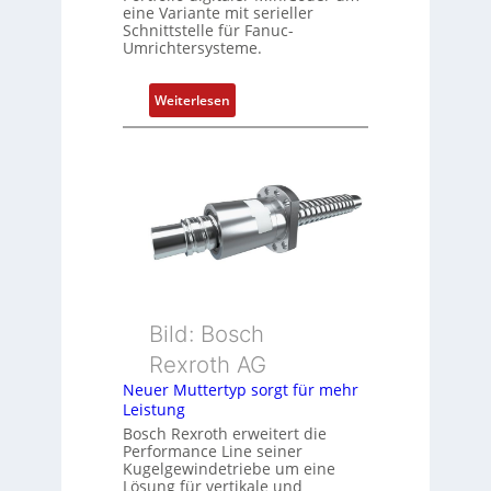
t
eine Variante mit serieller
P
Schnittstelle für Fanuc-
Umrichtersysteme.
o
s
i
:
Weiterlesen
t
D
i
r
o
e
n
h
s
g
m
e
e
b
s
e
s
r
u
k
Bild: Bosch
n
o
Rexroth AG
g
m
Neuer Muttertyp sorgt für mehr
u
b
Leistung
n
i
Bosch Rexroth erweitert die
d
n
Performance Line seiner
Z
i
Kugelgewindetriebe um eine
u
Lösung für vertikale und
e