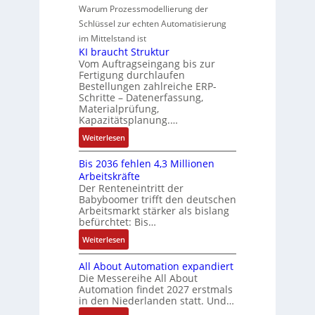
i
n
-
e
e
Warum Prozessmodellierung der
y
F
k
g
G
u
M
Schlüssel zur echten Automatisierung
s
a
e
e
o
im Mittelstand ist
t
n
s
r
m
KI braucht Struktur
è
u
c
V
e
Vom Auftragseingang bis zur
m
c
h
Fertigung durchlaufen
e
n
e
C
ä
Bestellungen zahlreiche ERP-
r
t
s
N
Schritte – Datenerfassung,
f
t
a
:
C
Materialprüfung,
t
r
u
Q
Kapazitätsplanung.…
-
s
i
f
2
S
:
f
Weiterlesen
e
n
-
y
K
ü
b
a
E
s
Bis 2036 fehlen 4,3 Millionen
I
h
s
h
r
t
Arbeitskräfte
b
r
-
m
g
e
Der Renteneintritt der
r
e
u
e
Babyboomer trifft den deutschen
e
m
a
r
n
,
Arbeitsmarkt stärker als bislang
b
e
u
z
d
befürchtet: Bis…
g
n
c
u
M
e
i
:
Weiterlesen
h
m
a
p
s
B
t
V
r
r
All About Automation expandiert
s
i
S
o
k
ä
Die Messereihe All About
e
s
t
r
e
Automation findet 2027 erstmals
g
b
2
r
s
in den Niederlanden statt. Und…
t
t
e
0
u
t
i
d