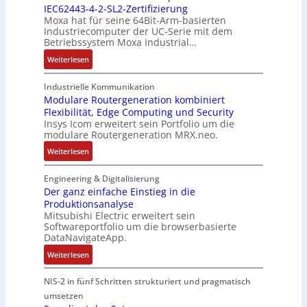
e
IEC62443-4-2-SL2-Zertifizierung
e
e
i
e
d
Moxa hat für seine 64Bit-Arm-basierten
l
s
g
g
e
Industriecomputer der UC-Serie mit dem
l
c
u
i
h
Betriebssystem Moxa Industrial…
i
h
n
n
n
:
Weiterlesen
g
i
g
n
u
A
e
c
b
t
n
r
n
Industrielle Kommunikation
h
e
a
g
m
Modulare Routergeneration kombiniert
t
t
i
n
e
Flexibilität, Edge Computing und Security
-
e
u
m
d
n
Insys Icom erweitert sein Portfolio um die
b
F
n
2
e
modulare Routergeneration MRX.neo.
a
e
g
0
r
s
:
h
Weiterlesen
f
2
M
i
M
l
ü
6
a
e
o
e
Engineering & Digitalisierung
r
E
s
r
d
r
Der ganz einfache Einstieg in die
r
u
c
t
Produktionsanalyse
u
s
a
r
h
Mitsubishi Electric erweitert sein
e
l
t
u
o
i
Softwareportfolio um die browserbasierte
I
a
r
e
p
n
DataNavigateApp.
n
r
a
U
e
e
:
d
Weiterlesen
e
t
m
a
D
u
R
e
g
n
e
s
o
NIS-2 in fünf Schritten strukturiert und pragmatisch
g
e
E
r
t
u
i
umsetzen
b
t
g
r
t
e