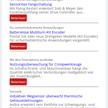
Sensorlose Fangschaltung
I
e
Mit Flying Restart erweitert Sieb & Meyer den
T
L
Funktionsumfang seiner Drive Controller aus…
-
a
:
R
Weiterlesen
s
S
ü
e
e
c
r
Für sicherheitskritische Anwendungen
n
k
Batterielose Multiturn-Kit Encoder
t
Posital hat zwei neue Drehgeber-Modelle (Kit Encoder)
s
g
r
für sicherheitskritische Anwendungen vorgestellt.
o
r
i
r
a
a
:
Weiterlesen
l
t
n
B
o
d
g
a
s
e
Mit dem Smartphone auslesbar
u
t
e
Nutzungsüberwachung für Crimpwerkzeuge
r
l
t
Im Schaltschrank- und Maschinenbau hängt die
F
F
a
e
Qualität elektrischer Verbindungen maßgeblich von
a
a
t
r
der Zuverlässigkeit…
n
b
i
i
:
Weiterlesen
g
r
o
e
N
s
i
n
l
u
c
Sensorik
k
o
t
Induktiver Wegsensor überwacht thermische
h
s
Gehäusedehnungen
z
a
e
Avibia erweitert sein Portfolio zur Schwingungs- und
u
l
M