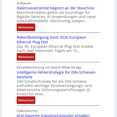
e
t
aufbauen
e
r
t
Datensouveränität beginnt an der Maschine
2
r
k
z
Maschinendaten gelten als Grundlage für
0
w
z
digitale Services, KI-Anwendungen und neue
t
u
a
e
Geschäftsmodelle. Gleichzeitig steigen…
e
n
c
u
i
:
Weiterlesen
d
h
g
l
D
4
t
e
e
Rekordbeteiligung beim 2026 European
a
0
t
r
Ethercat Plug Fest
t
A
h
Das 36. European Ethercat Plug Fest endete
h
e
e
nach zwei intensiven Tagen am 15.…
ä
n
r
l
:
s
Weiterlesen
m
t
R
o
i
S
e
u
Kanalabsicherung mit Switch-Mode-Design
s
c
k
v
Intelligente Fehlerstrategie für DIN-Schienen-
c
h
Netzteile
o
e
h
24V-Schaltschränke für die DIN-Schiene
u
r
r
e
enthalten wichtige Stromversorgungs- und
t
d
ä
G
elektronische Sicherungsvorrichtungen (E-
z
b
n
e
Fuses) für eine…
l
e
i
h
:
Weiterlesen
a
t
t
ä
I
c
e
ä
u
n
Cybersecurity
k
i
t
s
t
Arm-basierte Industriecomputer erhalten
b
l
b