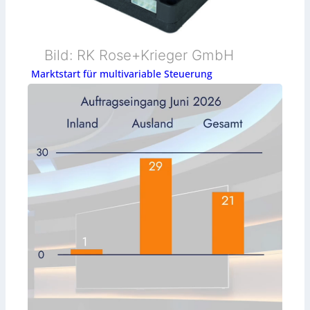
Bild: RK Rose+Krieger GmbH
Marktstart für multivariable Steuerung