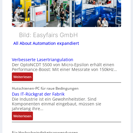
Bild: Easyfairs GmbH
All About Automation expandiert
Verbesserte Lasertriangulation
Der OptoNCDT 5500 von Micro-Epsilon erhält einen
Performance-Boost: Mit einer Messrate von 150kHz…
:
Weiterlesen
V
e
Hutschienen-PC für raue Bedingungen
r
Das IT-Rückgrat der Fabrik
Die Industrie ist ein Gewohnheitstier. Sind
b
Komponenten einmal eingebaut, müssen sie
e
jahrelang ihre…
s
:
s
Weiterlesen
D
e
a
r
Für Hochschwindigkeitsanwendungen
s
t