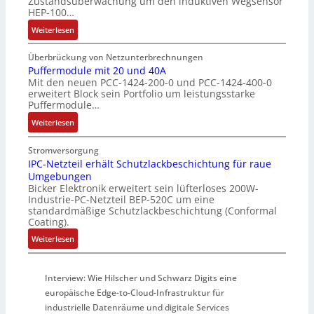
Zustandsüberwachung um den induktiven Wegsensor
n
t
u
HEP-100…
g
u
l
:
Weiterlesen
s
n
t
I
ü
g
i
n
b
Überbrückung von Netzunterbrechnungen
t
d
Puffermodule mit 20 und 40A
e
u
Mit den neuen PCC-1424-200-0 und PCC-1424-400-0
u
r
r
erweitert Block sein Portfolio um leistungsstarke
k
w
n
Puffermodule…
t
a
-
:
i
Weiterlesen
c
K
P
v
h
i
u
e
Stromversorgung
u
t
f
r
IPC-Netzteil erhält Schutzlackbeschichtung für raue
n
E
Umgebungen
f
W
g
n
Bicker Elektronik erweitert sein lüfterloses 200W-
e
e
f
c
Industrie-PC-Netzteil BEP-520C um eine
r
g
ü
o
standardmäßige Schutzlackbeschichtung (Conformal
m
s
r
d
Coating).
o
e
C
e
:
Weiterlesen
d
n
r
r
I
u
s
i
P
l
o
m
Interview: Wie Hilscher und Schwarz Digits eine
C
e
r
p
-
europäische Edge-to-Cloud-Infrastruktur für
m
ü
w
N
industrielle Datenräume und digitale Services
i
b
e