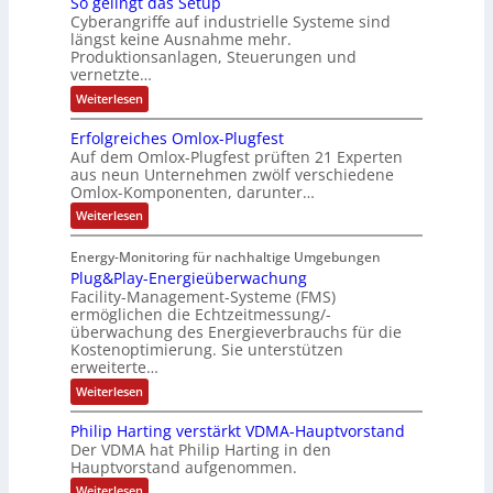
So gelingt das Setup
u
h
a
i
Cyberangriffe auf industrielle Systeme sind
e
f
n
e
längst keine Ausnahme mehr.
n
e
r
ü
g
r
Produktionsanlagen, Steuerungen und
z
c
g
r
e
c
vernetzte…
e
o
e
D
n
a
:
Weiterlesen
i
m
n
I
t
S
n
p
e
N
o
P
Erfolgreiches Omlox-Plugfest
g
f
u
r
-
l
Auf dem Omlox-Plugfest prüften 21 Experten
e
a
t
a
S
aus neun Unternehmen zwölf verschiedene
u
l
c
e
t
c
Omlox-Komponenten, darunter…
i
g
n
h
r
i
h
F
:
Weiterlesen
g
e
e
o
E
i
e
t
r
E
r
n
e
d
s
Energy-Monitoring für nachhaltige Umgebungen
f
a
i
h
k
n
Plug&Play-Energieüberwachung
o
t
s
n
a
l
o
e
Facility-Management-Systeme (FMS)
S
g
s
l
ermöglichen die Echtzeitmessung/-
e
m
n
r
t
überwachung des Energieverbrauchs für die
t
t
b
-
e
u
Kostenoptimierung. Sie unterstützen
i
i
e
i
N
p
erweiterte…
c
e
n
n
e
h
:
Weiterlesen
g
I
i
t
e
P
s
i
E
e
z
l
Philip Harting verstärkt VDMA-Hauptvorstand
O
u
n
C
r
t
m
Der VDMA hat Philip Harting in den
g
d
6
t
e
l
Hauptvorstand aufgenommen.
&
o
i
2
F
i
P
:
Weiterlesen
x