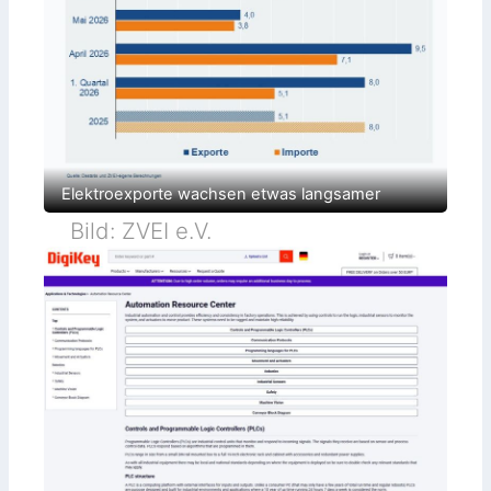
t
ö
r
a
n
f
ä
l
l
i
g
k
Elektroexporte wachsen etwas langsamer
e
i
Bild: ZVEI e.V.
t