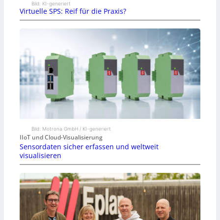
Bild: KI-generiert
Virtuelle SPS: Reif für die Praxis?
Bild: Motrona GmbH / KI-generiert
IIoT und Cloud-Visualisierung
Sensordaten sicher erfassen und weltweit
visualisieren