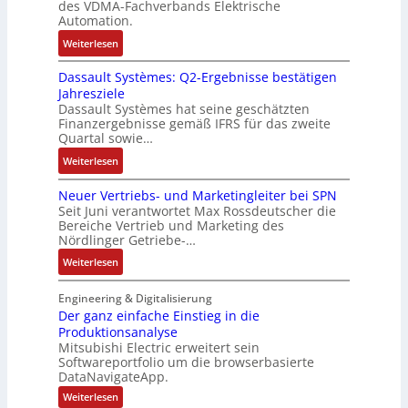
n
e
des VDMA-Fachverbands Elektrische
-
a
u
-
Automation.
R
s
r
u
:
Weiterlesen
ü
e
n
n
R
c
r
-
d
Dassault Systèmes: Q2-Ergebnisse bestätigen
o
k
t
K
A
Jahresziele
s
g
r
i
n
Dassault Systèmes hat seine geschätzten
e
r
i
t
l
Finanzergebnisse gemäß IFRS für das zweite
S
a
a
E
Quartal sowie…
a
y
t
n
n
g
:
Weiterlesen
s
d
g
c
e
D
t
e
u
o
n
Neuer Vertriebs- und Marketingleiter bei SPN
a
e
r
l
d
b
Seit Juni verantwortet Max Rossdeutscher die
s
m
F
a
e
Bereiche Vertrieb und Marketing des
a
s
t
a
t
Nördlinger Getriebe-…
r
u
a
e
b
i
:
:
Weiterlesen
u
c
r
o
P
N
l
h
i
n
o
e
Engineering & Digitalisierung
t
n
k
s
u
Der ganz einfache Einstieg in die
S
i
i
Produktionsanalyse
e
y
k
Mitsubishi Electric erweitert sein
t
r
s
-
Softwareportfolio um die browserbasierte
i
V
t
G
DataNavigateApp.
v
e
è
e
:
Weiterlesen
e
r
m
s