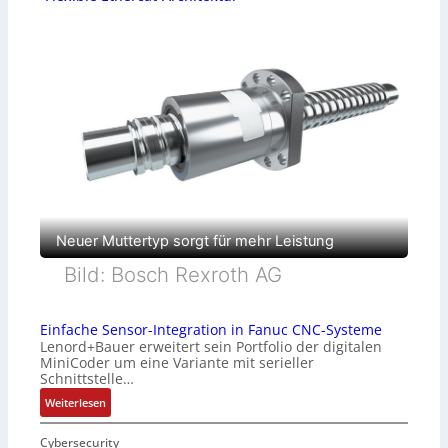
Neuer Muttertyp sorgt für mehr Leistung
Bild: Bosch Rexroth AG
Einfache Sensor-Integration in Fanuc CNC-Systeme
Lenord+Bauer erweitert sein Portfolio der digitalen
MiniCoder um eine Variante mit serieller
Schnittstelle…
:
Weiterlesen
E
i
Cybersecurity