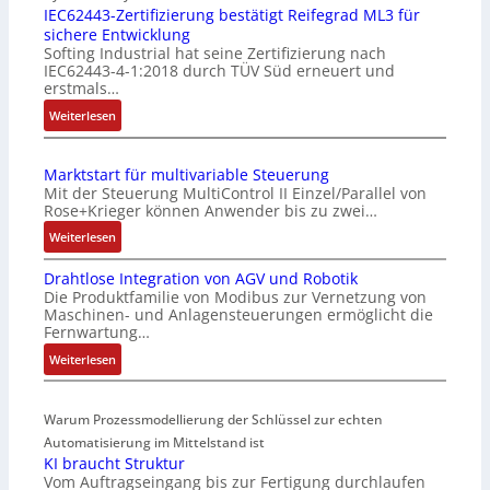
n
IEC62443-Zertifizierung bestätigt Reifegrad ML3 für
sichere Entwicklung
f
Softing Industrial hat seine Zertifizierung nach
a
IEC62443-4-1:2018 durch TÜV Süd erneuert und
c
erstmals…
h
:
Weiterlesen
e
I
S
E
e
Marktstart für multivariable Steuerung
C
n
Mit der Steuerung MultiControl II Einzel/Parallel von
6
s
Rose+Krieger können Anwender bis zu zwei…
2
o
:
Weiterlesen
4
r
M
4
-
Drahtlose Integration von AGV und Robotik
a
3
I
Die Produktfamilie von Modibus zur Vernetzung von
r
-
n
Maschinen- und Anlagensteuerungen ermöglicht die
k
Z
t
Fernwartung…
t
e
e
:
Weiterlesen
s
r
g
D
t
t
r
r
a
i
a
Warum Prozessmodellierung der Schlüssel zur echten
a
r
f
t
h
Automatisierung im Mittelstand ist
t
i
i
KI braucht Struktur
t
f
z
o
Vom Auftragseingang bis zur Fertigung durchlaufen
l
ü
i
n