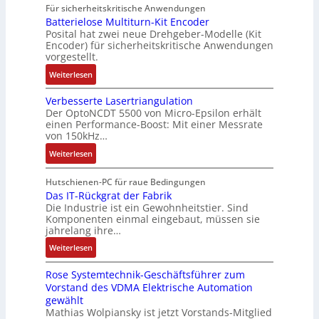
R
M
Für sicherheitskritische Anwendungen
f
,
u
o
L
Batterielose Multiturn-Kit Encoder
t
3
t
b
3
Posital hat zwei neue Drehgeber-Modelle (Kit
r
M
o
o
Encoder) für sicherheitskritische Anwendungen
f
a
i
m
t
vorgestellt.
ü
g
l
a
i
r
:
Weiterlesen
s
l
t
k
s
B
e
i
i
i
Verbesserte Lasertriangulation
a
i
o
o
Der OptoNCDT 5500 von Micro-Epsilon erhält
c
t
n
n
n
einen Performance-Boost: Mit einer Messrate
h
t
g
e
e
von 150kHz…
e
e
a
n
x
:
r
Weiterlesen
r
n
A
p
V
e
i
g
r
a
e
E
Hutschienen-PC für raue Bedingungen
e
i
b
n
r
Das IT-Rückgrat der Fabrik
n
l
m
e
d
Die Industrie ist ein Gewohnheitstier. Sind
b
t
o
M
i
i
Komponenten einmal eingebaut, müssen sie
e
w
s
a
t
e
jahrelang ihre…
s
i
e
s
s
r
:
s
Weiterlesen
c
M
c
k
t
D
e
k
u
h
r
Rose Systemtechnik-Geschäftsführer zum
a
r
l
l
i
ä
Vorstand des VDMA Elektrische Automation
s
t
u
t
n
f
gewählt
I
e
n
i
e
t
Mathias Wolpiansky ist jetzt Vorstands-Mitglied
T
L
g
t