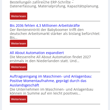
Bestellungen zahlreiche ERP-Schritte –
o
r
e
i
Datenerfassung, Materialprüfung, Kapazitätsplanung.
s
m
r
n
…
e
u
u
F
:
Weiterlesen
I
l
n
a
K
n
t
g
n
Bis 2036 fehlen 4,3 Millionen Arbeitskräfte
I
t
i
b
u
Der Renteneintritt der Babyboomer trifft den
b
e
v
e
c
deutschen Arbeitsmarkt stärker als bislang befürchtet:
r
g
a
Bis…
s
C
a
r
r
t
N
:
Weiterlesen
u
a
i
ä
C
B
c
t
a
t
-
All About Automation expandiert
i
h
i
b
i
S
Die Messereihe All About Automation findet 2027
s
t
o
l
g
erstmals in den Niederlanden statt. Und…
y
2
S
n
e
t
s
0
:
Weiterlesen
t
v
S
R
t
3
A
r
o
t
e
e
Auftragseingang im Maschinen- und Anlagenbau:
6
l
u
n
e
i
m
Positive Momentaufnahme, geprägt durch das
f
l
k
A
u
f
e
Auslandsgeschäft
e
A
t
G
e
e
Die Unternehmen im Maschinen- und Anlagenbau
h
b
u
V
r
können in Summe auf ein leicht positives…
g
l
o
r
u
u
r
:
Weiterlesen
e
u
n
n
a
A
n
t
d
g
d
u
4
A