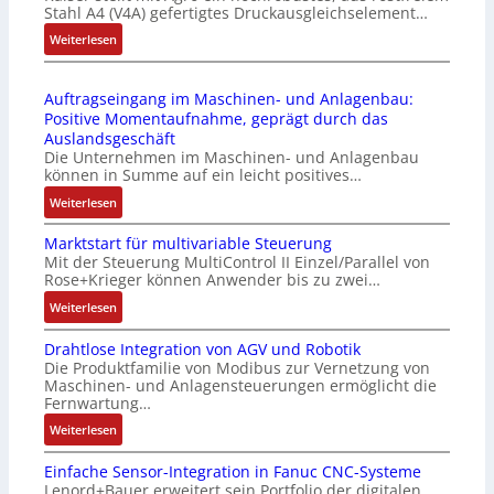
d
Stahl A4 (V4A) gefertigtes Druckausgleichselement…
6
C
u
2
:
Weiterlesen
l
l
4
D
ä
e
4
r
s
b
Auftragseingang im Maschinen- und Anlagenbau:
3
u
s
r
Positive Momentaufnahme, geprägt durch das
-
c
t
i
Auslandsgeschäft
Z
k
s
n
Die Unternehmen im Maschinen- und Anlagenbau
e
a
i
g
können in Summe auf ein leicht positives…
r
u
c
e
:
Weiterlesen
t
s
h
n
A
i
g
f
4
Marktstart für multivariable Steuerung
u
f
l
l
G
Mit der Steuerung MultiControl II Einzel/Parallel von
f
i
e
e
u
Rose+Krieger können Anwender bis zu zwei…
t
z
i
x
n
r
:
Weiterlesen
i
c
i
d
a
M
e
h
b
5
Drahtlose Integration von AGV und Robotik
g
a
r
s
e
G
Die Produktfamilie von Modibus zur Vernetzung von
s
r
u
e
l
a
Maschinen- und Anlagensteuerungen ermöglicht die
e
k
n
l
f
u
Fernwartung…
i
t
g
e
ü
f
:
Weiterlesen
n
s
b
m
r
d
D
g
t
e
e
d
e
Einfache Sensor-Integration in Fanuc CNC-Systeme
r
a
a
s
n
i
n
Lenord+Bauer erweitert sein Portfolio der digitalen
a