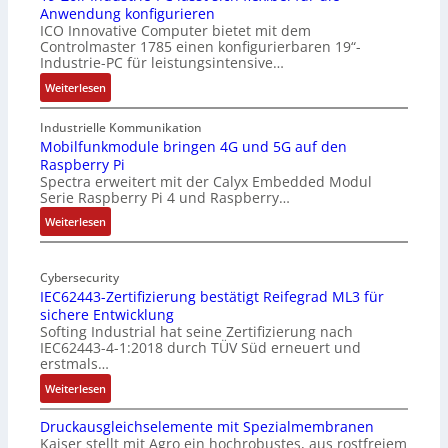
Anwendung konfigurieren
ICO Innovative Computer bietet mit dem
Controlmaster 1785 einen konfigurierbaren 19“-
Industrie-PC für leistungsintensive…
:
Weiterlesen
1
9
Industrielle Kommunikation
-
Mobilfunkmodule bringen 4G und 5G auf den
Raspberry Pi
Z
Spectra erweitert mit der Calyx Embedded Modul
o
Serie Raspberry Pi 4 und Raspberry…
l
l
:
Weiterlesen
-
M
I
o
n
Cybersecurity
b
IEC62443-Zertifizierung bestätigt Reifegrad ML3 für
d
i
sichere Entwicklung
u
l
Softing Industrial hat seine Zertifizierung nach
s
f
IEC62443-4-1:2018 durch TÜV Süd erneuert und
t
u
erstmals…
r
n
:
Weiterlesen
i
k
I
e
m
Druckausgleichselemente mit Spezialmembranen
E
-
o
Kaiser stellt mit Agro ein hochrobustes, aus rostfreiem
C
P