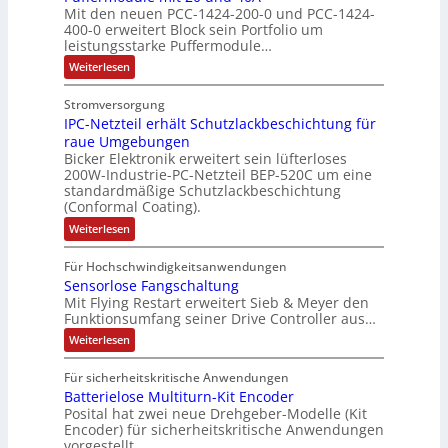
s
m
Mit den neuen PCC-1424-200-0 und PCC-1424-
e
A
t
m
t
e
V
400-0 erweitert Block sein Portfolio um
h
b
u
e
i
b
o
leistungsstarke Puffermodule…
l
o
r
,
n
e
r
:
Weiterlesen
e
u
g
g
s
s
P
n
t
e
l
u
t
t
Stromversorgung
4
A
f
p
e
ä
a
IPC-Netzteil erhält Schutzlackbeschichtung für
f
,
u
r
i
t
e
n
raue Umgebungen
3
t
ä
t
r
i
d
Bicker Elektronik erweitert sein lüfterloses
m
M
o
g
e
g
200W-Industrie-PC-Netzteil BEP-520C um eine
d
o
i
m
t
r
standardmäßige Schutzlackbeschichtung
e
d
e
l
a
(Conformal Coating).
u
d
b
n
s
l
l
t
u
e
:
J
Weiterlesen
V
e
i
i
I
r
i
a
m
D
P
o
o
i
c
S
Für Hochschwindigkeitsanwendungen
h
C
M
t
n
n
h
P
Sensorlose Fangschaltung
-
r
A
2
e
N
e
Mit Flying Restart erweitert Sieb & Meyer den
d
N
0
e
E
e
Funktionsumfang seiner Drive Controller aus…
n
x
u
a
s
t
l
n
A
p
:
s
z
Weiterlesen
z
e
d
S
t
r
a
A
4
i
k
e
e
b
n
0
Für sicherheitskritische Anwendungen
u
e
n
i
t
A
e
d
Batterielose Multiturn-Kit Encoder
s
l
s
l
r
o
e
i
Posital hat zwei neue Drehgeber-Modelle (Kit
i
l
e
i
r
r
Encoder) für sicherheitskritische Anwendungen
t
e
a
l
h
s
vorgestellt.