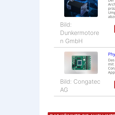
Der
Arc
prä
Umg
abz
Bild:
Dunkermotore
n GmbH
Phy
Das
mit
Cong
Appl
Bild: Congatec
AG