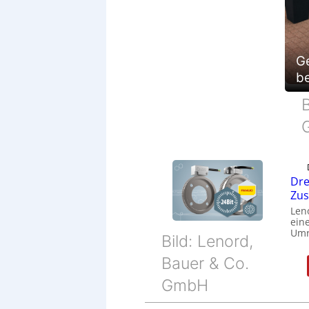
G
be
B
Dre
Zu
Len
eine
Umr
Bild: Lenord,
Bauer & Co.
GmbH