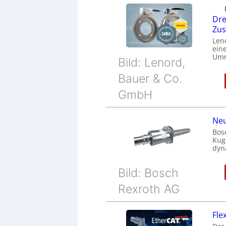
Dre
Zu
Len
eine
Umr
Bild: Lenord,
Bauer & Co.
GmbH
Neu
Bos
Kug
dyn
Bild: Bosch
Rexroth AG
Fle