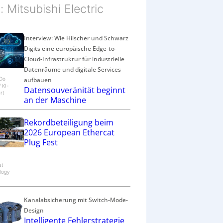
d: Mitsubishi Electric
Interview: Wie Hilscher und Schwarz
Digits eine europäische Edge-to-
Cloud-Infrastruktur für industrielle
Datenräume und digitale Services
aufbauen
eDo
/ KI-
Datensouveränität beginnt
rt
an der Maschine
Rekordbeteiligung beim
2026 European Ethercat
Plug Fest
at
logy
Kanalabsicherung mit Switch-Mode-
Design
Intelligente Fehlerstrategie