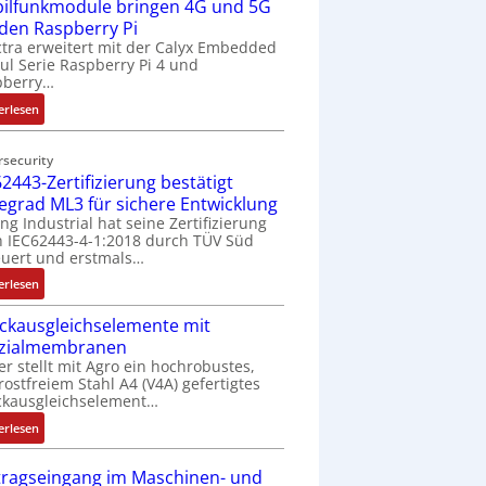
ilfunkmodule bringen 4G und 5G
-
Z
 den Raspberry Pi
o
tra erweitert mit der Calyx Embedded
l Serie Raspberry Pi 4 und
l
pberry…
l
-
:
erlesen
I
M
n
o
rsecurity
d
b
2443-Zertifizierung bestätigt
u
i
fegrad ML3 für sichere Entwicklung
s
l
ing Industrial hat seine Zertifizierung
t
f
 IEC62443-4-1:2018 durch TÜV Süd
r
u
uert und erstmals…
i
n
:
erlesen
e
k
I
-
m
ckausgleichselemente mit
E
P
o
zialmembranen
C
C
d
er stellt mit Agro ein hochrobustes,
6
l
u
rostfreiem Stahl A4 (V4A) gefertigtes
2
ä
l
ckausgleichselement…
4
s
e
:
4
erlesen
s
b
D
3
t
r
r
-
tragseingang im Maschinen- und
s
i