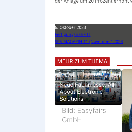
der Anlage um 20 Prozent erhöht 
6. Oktober 2023
Fertigungsnahe IT
SPS-MAGAZIN 11 (November) 2023
MEHR ZUM THEMA
Neue Fachmesse: All
About Electronic
Solutions
Bild: Easyfairs
GmbH