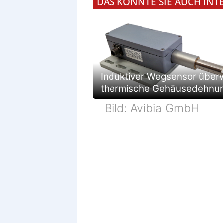
DAS KÖNNTE SIE AUCH INT
Induktiver Wegsensor über
thermische Gehäusedehnu
Bild: Avibia GmbH