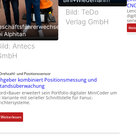
Bihl+Wiedemann?
CNC
Leno
Bild: TeDo
digi
seri
Verlag GmbH
eschäftsführerwechsel
Weit
i Alphitan
ild: Antecs
GmbH
Drehzahl- und Positionssensor
hgeber kombiniert Positionsmessung und
standsüberwachung
ord+Bauer erweitert sein Portfolio digitaler MiniCoder um
 Variante mit serieller Schnittstelle für Fanuc-
ichtersysteme.
:
Weiterlesen
D
r
e