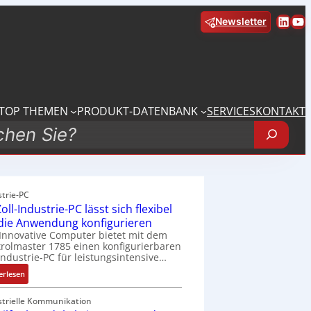
Linke
Yo
Newsletter
TOP THEMEN
PRODUKT-DATENBANK
SERVICES
KONTAKT
strie-PC
oll-Industrie-PC lässt sich flexibel
 die Anwendung konfigurieren
Innovative Computer bietet mit dem
rolmaster 1785 einen konfigurierbaren
Industrie-PC für leistungsintensive…
:
erlesen
1
9
strielle Kommunikation