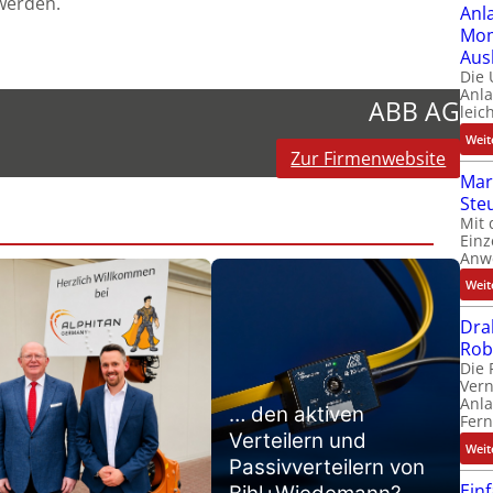
werden.
Anl
Mom
Aus
Die
Anl
ABB AG
leic
Weit
Zur Firmenwebsite
Mar
Ste
Mit 
Einz
Anw
Weit
Dra
Rob
Die 
Ver
Anla
… den aktiven
Fer
Verteilern und
Weit
Passivverteilern von
Ein