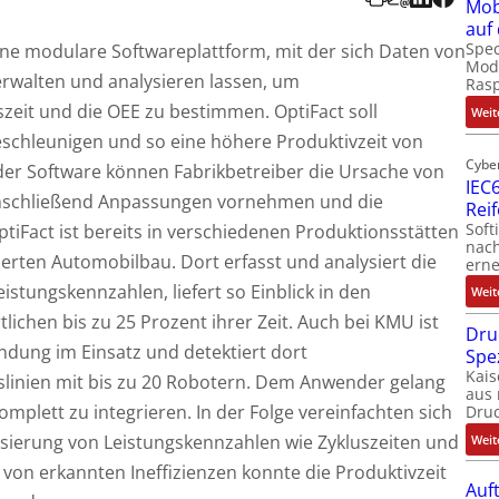
Mob
auf
Spec
eine modulare Softwareplattform, mit der sich Daten von
Modu
walten und analysieren lassen, um
Ras
szeit und die OEE zu bestimmen. OptiFact soll
Weit
chleunigen und so eine höhere Produktivzeit von
Cybe
 der Software können Fabrikbetreiber die Ursache von
IEC6
nschließend Anpassungen vornehmen und die
Rei
Soft
Fact ist bereits in verschiedenen Produktionsstätten
nach
erten Automobilbau. Dort erfasst und analysiert die
erne
istungskennzahlen, liefert so Einblick in den
Weit
lichen bis zu 25 Prozent ihrer Zeit. Auch bei KMU ist
Dru
endung im Einsatz und detektiert dort
Spe
Kais
slinien mit bis zu 20 Robotern. Dem Anwender gelang
aus 
omplett zu integrieren. In der Folge vereinfachten sich
Dru
isierung von Leistungskennzahlen wie Zykluszeiten und
Weit
 von erkannten Ineffizienzen konnte die Produktivzeit
Auf