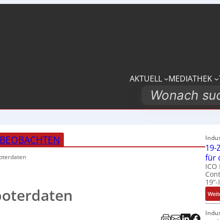
AKTUELL
MEDIATHEK
Search
 BEOBACHTEN
Indu
19-Z
für
oterdaten
ICO 
Cont
19“-
boterdaten
Weit
Indu