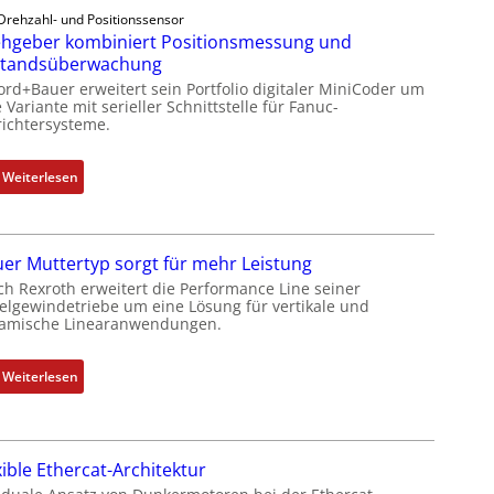
Drehzahl- und Positionssensor
h
hgeber kombiniert Positionsmessung und
g
standsüberwachung
e
ord+Bauer erweitert sein Portfolio digitaler MiniCoder um
b
 Variante mit serieller Schnittstelle für Fanuc-
e
ichtersysteme.
r
k
:
Weiterlesen
o
D
m
r
b
e
i
er Muttertyp sorgt für mehr Leistung
h
n
ch Rexroth erweitert die Performance Line seiner
g
i
elgewindetriebe um eine Lösung für vertikale und
e
amische Linearanwendungen.
e
b
r
e
t
:
Weiterlesen
r
P
N
k
o
e
o
s
u
m
i
xible Ethercat-Architektur
e
b
t
r